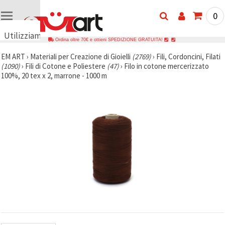
0
Utilizziamo
Ordina oltre 70€ e ottieni SPEDIZIONE GRATUITA!
i cookie
EM ART
›
Materiali per Creazione di Gioielli
(2769)
›
Fili, Cordoncini, Filati
🍪
(1090)
›
Fili di Cotone e Poliestere
(47)
›
Filo in cotone mercerizzato
Utilizziamo
100%, 20 tex x 2, marrone - 1000 m
cookie e
tecnologie
simili per
garantire il
funzionamento
del nostro
sito web.
Con il tuo
consenso,
utilizziamo
i cookie
anche per
scopi
analitici, di
marketing e
funzionali
per
migliorare
la nostra