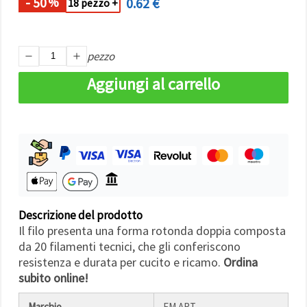
- 50
0.62 €
Politica sui
%
18 pezzo +
cookie
e
l'Informativa
sulla
privacy
.
pezzo
Senza il tuo
consenso
verranno
Aggiungi al carrello
impostati
solo i
cookie
tecnicamente
necessari.
https://www.em-
art.it/information/about-
cookies
Accetta
Descrizione del prodotto
tutto
Il filo presenta una forma rotonda doppia composta
Impostazioni
da 20 filamenti tecnici, che gli conferiscono
resistenza e durata per cucito e ricamo.
Ordina
subito online!
Marchio
EM ART