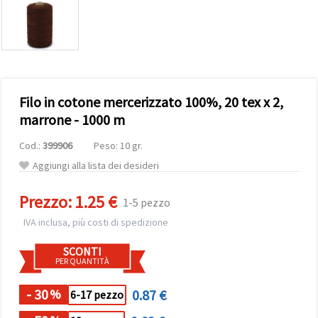
offerta e
visualizzare
contenuti
personalizzati.
• Fare clic
su "Accetta
tutto" per
accettare
Filo in cotone mercerizzato 100%, 20 tex x 2,
tutti i
cookie. •
marrone - 1000 m
Clicca su
"Impostazioni
Cod.:
399906
Peso: 10 gr.
Cookie" per
personalizzare
Aggiungi alla lista dei desideri
le tue
scelte. •
Puoi
Prezzo:
1.25 €
1-5 pezzo
modificare
o revocare
IVA inclusa, più costi di spedizione
il tuo
consenso
SCONTI
in qualsiasi
PER QUANTITÀ
momento.
Per ulteriori
informazioni,
- 30
0.87 €
%
6-17 pezzo
consultare
la nostra