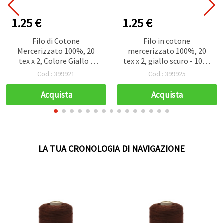
1.25 €
1.25 €
Filo di Cotone
Filo in cotone
Mercerizzato 100%, 20
mercerizzato 100%, 20
tex x 2, Colore Giallo -
tex x 2, giallo scuro - 1000
1000 m
m
Cod.: 399921
Cod.: 399925
Acquista
Acquista
LA TUA CRONOLOGIA DI NAVIGAZIONE