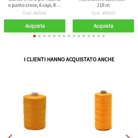
e punto croce, 6 capi, 8 m
110 m
ciascuna, confezione da
Cod.: 403243
Cod.: 405623
12
Acquista
Acquista
I CLIENTI HANNO ACQUISTATO ANCHE