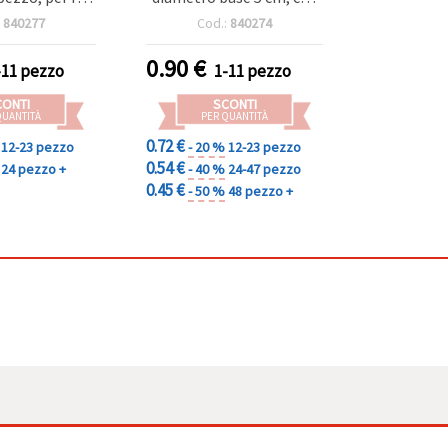
 decoupage
foro di drenaggio - 1
:
840277
Cod.:
840274
pezzo
0.90
€
-11 pezzo
1-11 pezzo
CONTI
SCONTI
QUANTITÀ
PER QUANTITÀ
0.72 €
12-23 pezzo
- 20 %
12-23 pezzo
0.54 €
24 pezzo +
- 40 %
24-47 pezzo
0.45 €
- 50 %
48 pezzo +