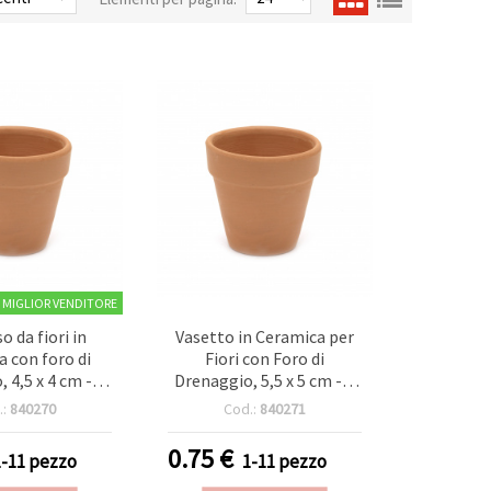
MIGLIOR VENDITORE
o da fiori in
Vasetto in Ceramica per
a con foro di
Fiori con Foro di
 4,5 x 4 cm - 1
Drenaggio, 5,5 x 5 cm - 1
pezzo
pezzo
.:
840270
Cod.:
840271
0.75
€
1-11 pezzo
1-11 pezzo