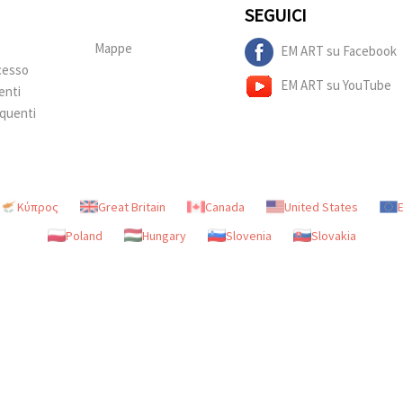
SEGUICI
Mappe
EM ART su Facebook
ecesso
EM ART su YouTube
enti
quenti
Κύπρος
Great Britain
Canada
United States
Poland
Hungary
Slovenia
Slovakia