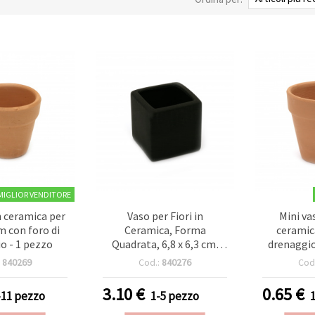
MIGLIOR VENDITORE
n ceramica per
Vaso per Fiori in
Mini vas
cm con foro di
Ceramica, Forma
ceramic
o - 1 pezzo
Quadrata, 6,8 x 6,3 cm,
drenaggio,
Nero – 1 pz
:
840269
Cod.:
840276
Cod
3.10
€
0.65
€
-11 pezzo
1-5 pezzo