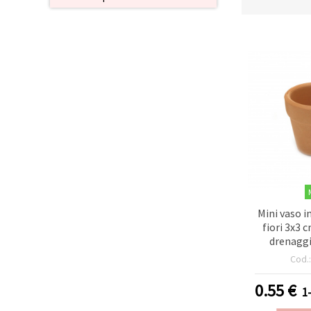
offerta e
visualizzare
contenuti
personalizzati.
• Fare clic
su "Accetta
tutto" per
accettare
tutti i
cookie. •
Clicca su
"Impostazioni
Cookie" per
personalizzare
le tue
scelte. •
Puoi
modificare
o revocare
Mini vaso i
il tuo
fiori 3x3 
consenso
drenaggi
in qualsiasi
momento.
Cod.
Per ulteriori
informazioni,
0.55
€
consultare
1
la nostra