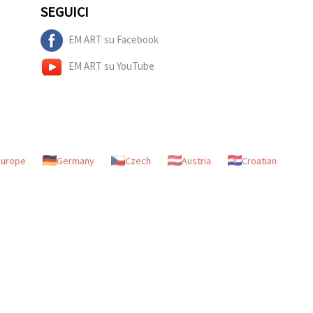
SEGUICI
EM ART su Facebook
EM ART su YouTube
Europe
Germany
Czech
Austria
Croatian