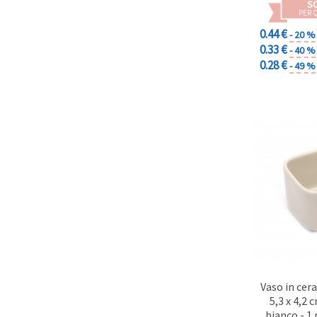
Politica sui
S
cookie
e
PER 
l'Informativa
0.44 €
- 20 %
sulla
privacy
.
0.33 €
- 40 %
Senza il tuo
0.28 €
- 49 %
consenso
verranno
impostati
solo i
cookie
tecnicamente
necessari.
https://www.em-
art.it/information/about-
cookies
Accetta
tutto
Impostazioni
Vaso in cera
5,3 x 4,2 
bianco - 1 