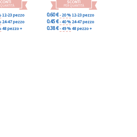
CONTI
SCONTI
 QUANTITÀ
PER QUANTITÀ
0.60 €
%
12-23 pezzo
- 20 %
12-23 pezzo
0.45 €
%
24-47 pezzo
- 40 %
24-47 pezzo
0.38 €
%
48 pezzo +
- 49 %
48 pezzo +