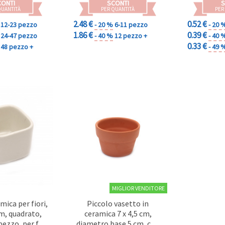
CONTI
SCONTI
S
QUANTITÀ
PER QUANTITÀ
PER
2.48 €
0.52 €
12-23 pezzo
- 20 %
6-11 pezzo
- 20 
1.86 €
0.39 €
24-47 pezzo
- 40 %
12 pezzo +
- 40 
0.33 €
48 pezzo +
- 49 
MIGLIOR VENDITORE
mica per fiori,
Piccolo vasetto in
cm, quadrato,
ceramica 7 x 4,5 cm,
pezzo, per fai
diametro base 5 cm, con