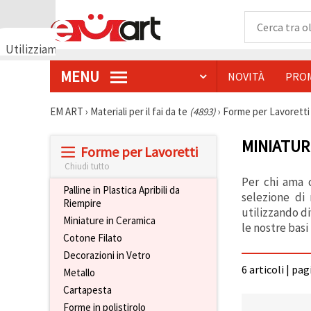
Utilizziamo
i cookie
MENU
NOVITÀ
PRO
🍪
Utilizziamo
cookie e
EM ART
›
Materiali per il fai da te
(4893)
›
Forme per Lavorett
tecnologie
simili per
garantire il
MINIATUR
Forme per Lavoretti
funzionamento
del nostro
Chiudi tutto
sito web.
Per chi ama c
Con il tuo
Palline in Plastica Apribili da
consenso,
selezione di 
Riempire
utilizziamo
utilizzando di
i cookie
Miniature in Ceramica
le nostre basi
anche per
Cotone Filato
scopi
analitici, di
Decorazioni in Vetro
marketing e
6 articoli | pa
Metallo
funzionali
per
Cartapesta
migliorare
la nostra
Forme in polistirolo