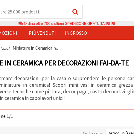
Ordina oltre 70€ e ottieni SPEDIZIONE GRATUITA!
MOZIONI
I PIÙ VENDUTI
INGROSSO
i
(356)
›
Miniature in Ceramica
(6)
E IN CERAMICA PER DECORAZIONI FAI-DA-TE
reare decorazioni per la casa o sorprendere le persone car
miniature in ceramica! Scopri mini vasi in ceramica grezza e
verse tecniche come pittura, decoupage, nastri decorativi, glitt
 in ceramica in capolavori unici!
gine 1/1
Ordina per: