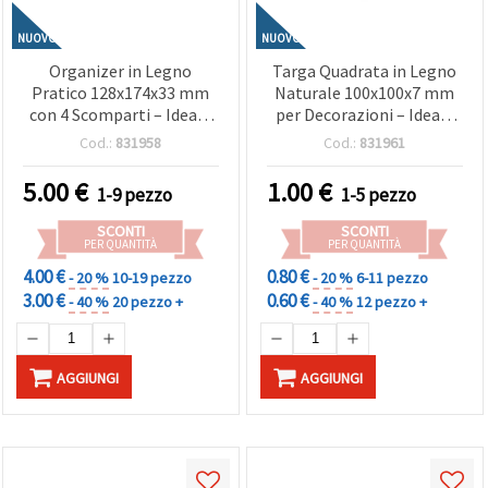
NUOVO
NUOVO
Organizer in Legno
Targa Quadrata in Legno
Pratico 128x174x33 mm
Naturale 100x100x7 mm
con 4 Scomparti – Ideale
per Decorazioni – Ideale
per Contenitori,
per Pittura, Fai da Te,
Cod.:
831958
Cod.:
831961
Organizzazione Scrivania
Lavoretti Creativi e
e Materiali per Hobby
Creazioni Artigianali
5.00
€
1.00
€
1-9 pezzo
1-5 pezzo
Creativi & Artigianato
SCONTI
SCONTI
PER QUANTITÀ
PER QUANTITÀ
4.00 €
0.80 €
- 20 %
10-19 pezzo
- 20 %
6-11 pezzo
3.00 €
0.60 €
- 40 %
20 pezzo +
- 40 %
12 pezzo +
AGGIUNGI
AGGIUNGI