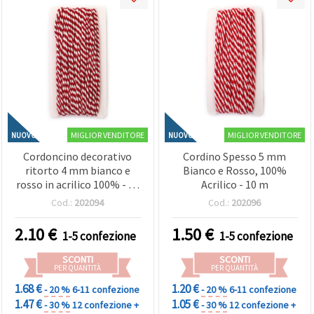
MIGLIOR VENDITORE
MIGLIOR VENDITORE
NUOVO
NUOVO
Cordoncino decorativo
Cordino Spesso 5 mm
ritorto 4 mm bianco e
Bianco e Rosso, 100%
rosso in acrilico 100% - 20
Acrilico - 10 m
m
Cod.:
202094
Cod.:
202096
2.10
€
1.50
€
1-5 confezione
1-5 confezione
SCONTI
SCONTI
PER QUANTITÀ
PER QUANTITÀ
1.68 €
1.20 €
- 20 %
6-11 confezione
- 20 %
6-11 confezione
1.47 €
1.05 €
- 30 %
12 confezione +
- 30 %
12 confezione +