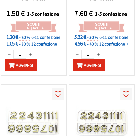
Progetti Fai da Te &
Design Creativi
1.50
€
7.60
€
1-5 confezione
1-5 confezione
SCONTI
SCONTI
PER QUANTITÀ
PER QUANTITÀ
1.20 €
5.32 €
- 20 %
6-11 confezione
- 30 %
6-11 confezione
1.05 €
4.56 €
- 30 %
12 confezione +
- 40 %
12 confezione +
AGGIUNGI
AGGIUNGI