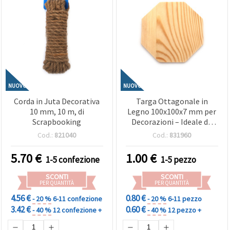
NUOVO
NUOVO
Corda in Juta Decorativa
Targa Ottagonale in
10 mm, 10 m, di
Legno 100x100x7 mm per
Scrapbooking
Decorazioni – Ideale da
Dipingere, per Hobby
Cod.:
821040
Cod.:
831960
Creativi, Lavoretti e
Progetti Handmade DIY
5.70
€
1.00
€
1-5 confezione
1-5 pezzo
SCONTI
SCONTI
PER QUANTITÀ
PER QUANTITÀ
4.56 €
0.80 €
- 20 %
6-11 confezione
- 20 %
6-11 pezzo
3.42 €
0.60 €
- 40 %
12 confezione +
- 40 %
12 pezzo +