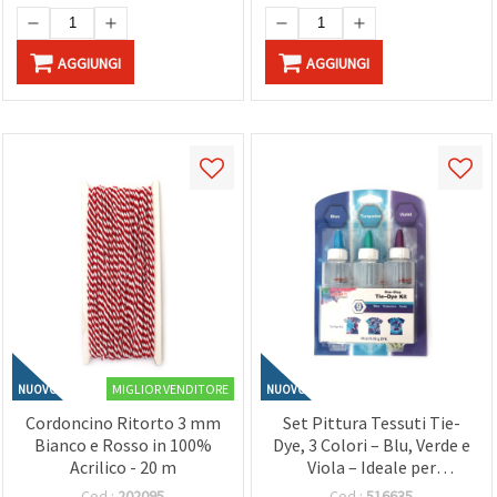
AGGIUNGI
AGGIUNGI
MIGLIOR VENDITORE
NUOVO
NUOVO
Cordoncino Ritorto 3 mm
Set Pittura Tessuti Tie-
Bianco e Rosso in 100%
Dye, 3 Colori – Blu, Verde e
Acrilico - 20 m
Viola – Ideale per
Decorazione Tessile,
Cod.:
202095
Cod.:
516635