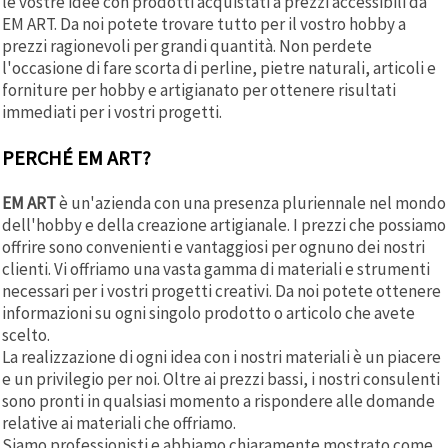
le vostre idee con prodotti acquistati a prezzi accessibili da
EM ART. Da noi potete trovare tutto per il vostro hobby a
prezzi ragionevoli per grandi quantità. Non perdete
l'occasione di fare scorta di perline, pietre naturali, articoli e
forniture per hobby e artigianato per ottenere risultati
immediati per i vostri progetti.
PERCHÉ EM ART?
EM ART
è un'azienda con una presenza pluriennale nel mondo
dell'hobby e della creazione artigianale. I prezzi che possiamo
offrire sono convenienti e vantaggiosi per ognuno dei nostri
clienti. Vi offriamo una vasta gamma di materiali e strumenti
necessari per i vostri progetti creativi. Da noi potete ottenere
informazioni su ogni singolo prodotto o articolo che avete
scelto.
La realizzazione di ogni idea con i nostri materiali è un piacere
e un privilegio per noi. Oltre ai prezzi bassi, i nostri consulenti
sono pronti in qualsiasi momento a rispondere alle domande
relative ai materiali che offriamo.
Siamo professionisti e abbiamo chiaramente mostrato come