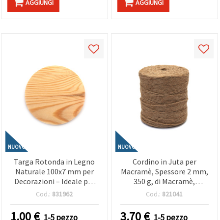
AGGIUNGI
AGGIUNGI
NUOVO
NUOVO
Targa Rotonda in Legno
Cordino in Juta per
Naturale 100x7 mm per
Macramè, Spessore 2 mm,
Decorazioni – Ideale per
350 g, di Macramè,
Pittura, Hobby Creativi,
Decorazioni e Creazioni
Cod.:
831962
Cod.:
821041
Fai da Te e Creazioni
Handmad
Artigianali
1.00
€
3.70
€
1-5 pezzo
1-5 pezzo