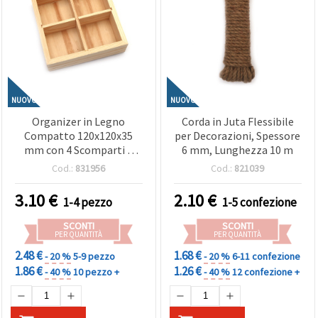
NUOVO
NUOVO
Organizer in Legno
Corda in Juta Flessibile
Compatto 120x120x35
per Decorazioni, Spessore
mm con 4 Scomparti –
6 mm, Lunghezza 10 m
Ideale per Contenere,
Cod.:
831956
Cod.:
821039
Organizzare la Scrivania e
Accessori per Hobby
3.10
€
2.10
€
1-4 pezzo
1-5 confezione
Creativi e Scrapbooking
SCONTI
SCONTI
PER QUANTITÀ
PER QUANTITÀ
2.48 €
1.68 €
- 20 %
5-9 pezzo
- 20 %
6-11 confezione
1.86 €
1.26 €
- 40 %
10 pezzo +
- 40 %
12 confezione +