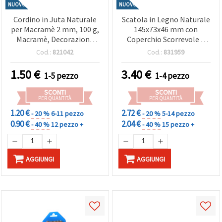
NUOVO
NUOVO
Cordino in Juta Naturale
Scatola in Legno Naturale
per Macramè 2 mm, 100 g,
145x73x46 mm con
Macramè, Decorazioni,
Coperchio Scorrevole –
Fatte a Mano
Ideale per
Cod.:
821042
Cod.:
831959
Organizzazione,
Decorazione & Progetti di
1.50
€
3.40
€
1-5 pezzo
1-4 pezzo
Hobby Creativi e Fai da Te
SCONTI
SCONTI
PER QUANTITÀ
PER QUANTITÀ
1.20 €
2.72 €
- 20 %
6-11 pezzo
- 20 %
5-14 pezzo
0.90 €
2.04 €
- 40 %
12 pezzo +
- 40 %
15 pezzo +
AGGIUNGI
AGGIUNGI