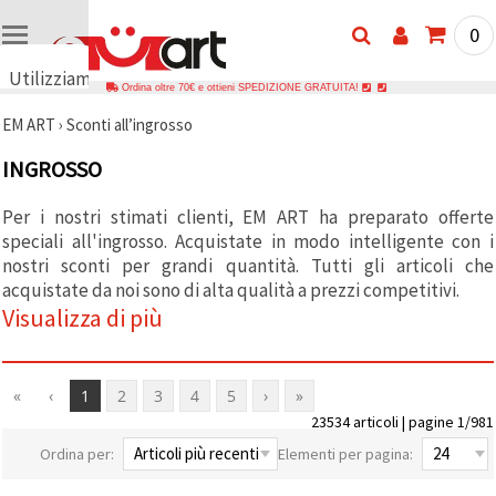
0
Utilizziamo
Ordina oltre 70€ e ottieni SPEDIZIONE GRATUITA!
i cookie
EM ART
›
Sconti all’ingrosso
🍪
Utilizziamo
INGROSSO
cookie e
tecnologie
simili per
Per i nostri stimati clienti, EM ART ha preparato offerte
garantire il
speciali all'ingrosso. Acquistate in modo intelligente con i
funzionamento
del nostro
nostri sconti per grandi quantità. Tutti gli articoli che
sito web.
acquistate da noi sono di alta qualità a prezzi competitivi.
Con il tuo
consenso,
Visualizza di più
utilizziamo
i cookie
anche per
scopi
«
‹
1
2
3
4
5
›
»
analitici, di
marketing e
23534 articoli | pagine 1/981
funzionali
per
Ordina per:
Elementi per pagina:
migliorare
la nostra