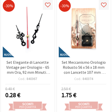
-30%
-30%
NUOVO
NUOVO
Set Elegante di Lancette
Set Meccanismo Orologio
Vintage per Orologio - 65
Robusto 56 x 56 x 18 mm
mm Ora, 92 mm Minuti e
con Lancette 107 mm e
120 mm Secondi in Nero e
137 mm, a Batteria AA 1,5
Cod.:
840367
Cod.:
840374
Ricambi Orologeria
V - Ricambi Orologi Fai da
Te
0.40 €
2.50 €
0.28
€
1.75
€
SCONTI
SCONTI
PER QUANTITÀ
PER QUANTITÀ