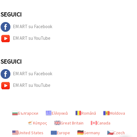
SEGUICI
EM ART su Facebook
EM ART su YouTube
SEGUICI
EM ART su Facebook
EM ART su YouTube
Български
Ελληνικά
Română
Moldova
Κύπρος
Great Britain
Canada
United States
Europe
Germany
Czech