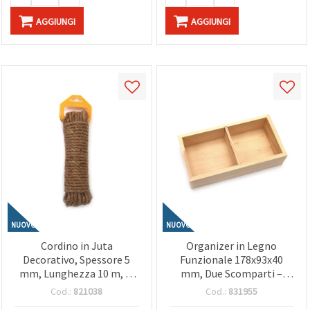
AGGIUNGI
AGGIUNGI
NUOVO
NUOVO
Cordino in Juta
Organizer in Legno
Decorativo, Spessore 5
Funzionale 178x93x40
mm, Lunghezza 10 m, di
mm, Due Scomparti –
Scrapbooking
Ideale per Stoccaggio,
Cod.:
821038
Cod.:
831955
Organizzazione Scrivania