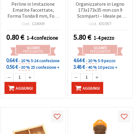
Perline in Imitazione
Organizzatore in Legno
Ematite Faccettate,
173x173x35 mm con 9
Forma Tonda 8 mm, Foro
Scomparti – Ideale per
2 mm, Arcobaleno
Contenere Materiali
Cod.:
124009
Cod.:
831957
(Assortite/Mix) - 20 g (~80
Creativi, Scrapbooking,
pz)
Cucito e Accessori da
0.80
€
5.80
€
1-4 confezione
1-4 pezzo
Hobby, per Scrivania e
Laboratorio
SCONTI
SCONTI
PER QUANTITÀ
PER QUANTITÀ
0.64 €
4.64 €
- 20 %
5-24 confezione
- 20 %
5-9 pezzo
0.56 €
3.48 €
- 30 %
25 confezione +
- 40 %
10 pezzo +
AGGIUNGI
AGGIUNGI