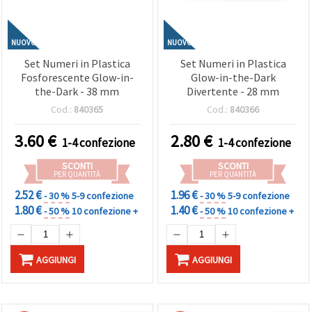
NUOVO
NUOVO
Set Numeri in Plastica
Set Numeri in Plastica
Fosforescente Glow-in-
Glow-in-the-Dark
the-Dark - 38 mm
Divertente - 28 mm
Cod.:
840365
Cod.:
840366
3.60
€
2.80
€
1-4 confezione
1-4 confezione
SCONTI
SCONTI
PER QUANTITÀ
PER QUANTITÀ
2.52 €
1.96 €
- 30 %
5-9 confezione
- 30 %
5-9 confezione
1.80 €
1.40 €
- 50 %
10 confezione +
- 50 %
10 confezione +
AGGIUNGI
AGGIUNGI