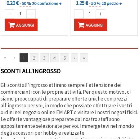
0.20 €
1.25 €
- 50 %
20 confezione +
- 50 %
20 pezzo +
AGGIUNGI
AGGIUNGI
«
‹
1
2
3
4
5
›
»
SCONTI ALL'INGROSSO
Gli sconti all'ingrosso attirano sempre l'attenzione dei
commercianti con le proprie attività. Per questo motivo, ci
siamo preoccupati di preparare offerte uniche con prezzi
all'ingrosso per voi, in modo che possiate effettuare i vostri
ordini nel negozio online EM ART o visitare i nostri negozi fisici.
Le offerte vantaggiose preparate dal nostro staff sono
appositamente selezionate per voi. Immergetevi nel mondo
degli accessori per hobby e realizzate