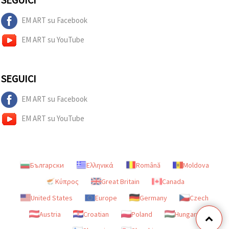
EM ART su Facebook
EM ART su YouTube
SEGUICI
EM ART su Facebook
EM ART su YouTube
Български
Ελληνικά
Română
Moldova
Κύπρος
Great Britain
Canada
United States
Europe
Germany
Czech
Austria
Croatian
Poland
Hungary