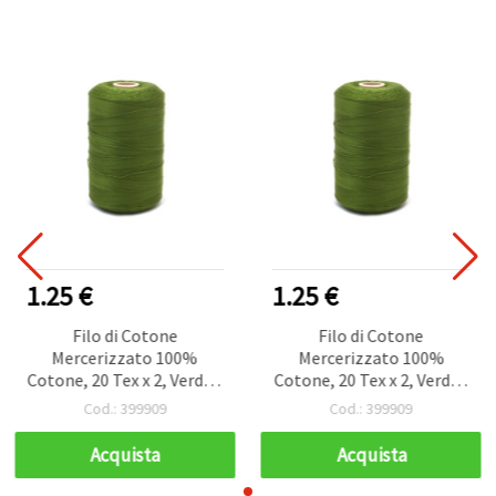
1.25 €
1.25 €
Filo di Cotone
Filo di Cotone
Mercerizzato 100%
Mercerizzato 100%
Cotone, 20 Tex x 2, Verde -
Cotone, 20 Tex x 2, Verde -
1000 m
1000 m
Cod.: 399909
Cod.: 399909
Acquista
Acquista