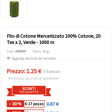
offerta e
visualizzare
contenuti
personalizzati.
• Fare clic
su "Accetta
tutto" per
accettare
Filo di Cotone Mercerizzato 100% Cotone, 20
tutti i
cookie. •
Tex x 2, Verde - 1000 m
Clicca su
"Impostazioni
Cod.:
399909
Peso: 38 gr.
Cookie" per
personalizzare
Aggiungi alla lista dei desideri
le tue
scelte. •
Puoi
Prezzo:
1.25 €
1-5 pezzo
modificare
o revocare
IVA inclusa, più costi di spedizione
il tuo
consenso
SCONTI
in qualsiasi
PER QUANTITÀ
momento.
Per ulteriori
informazioni,
- 30
0.87 €
%
6-17 pezzo
consultare
la nostra