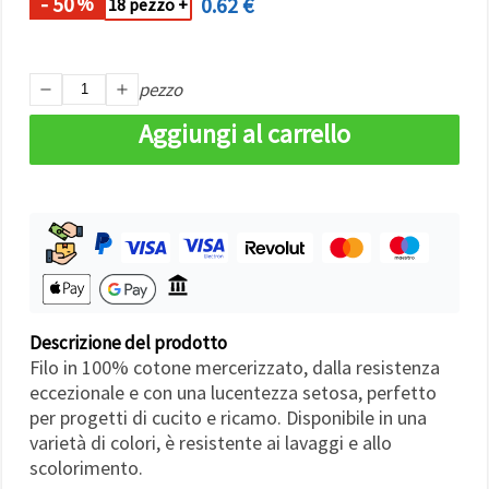
- 50
0.62 €
Politica sui
%
18 pezzo +
cookie
e
l'Informativa
sulla
privacy
.
pezzo
Senza il tuo
consenso
verranno
Aggiungi al carrello
impostati
solo i
cookie
tecnicamente
necessari.
https://www.em-
art.it/information/about-
cookies
Accetta
Descrizione del prodotto
tutto
Filo in 100% cotone mercerizzato, dalla resistenza
Impostazioni
eccezionale e con una lucentezza setosa, perfetto
per progetti di cucito e ricamo. Disponibile in una
varietà di colori, è resistente ai lavaggi e allo
scolorimento.