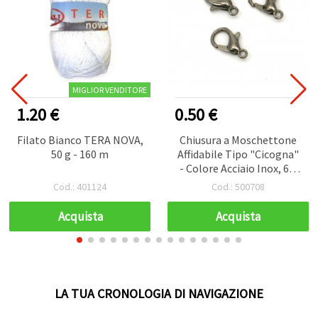
MIGLIOR VENDITORE
1.20 €
0.50 €
Filato Bianco TERA NOVA,
Chiusura a Moschettone
50 g - 160 m
Affidabile Tipo "Cicogna"
- Colore Acciaio Inox, 6 x
12 mm, Set da 10 per
Cod.: 401124
Cod.: 500708
Creazioni Gioielli, Sicur
Acquista
Acquista
LA TUA CRONOLOGIA DI NAVIGAZIONE