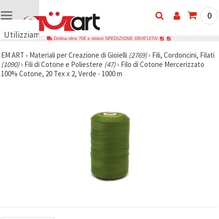
0
Utilizziamo
Ordina oltre 70€ e ottieni SPEDIZIONE GRATUITA!
i cookie
EM ART
›
Materiali per Creazione di Gioielli
(2769)
›
Fili, Cordoncini, Filati
🍪
(1090)
›
Fili di Cotone e Poliestere
(47)
›
Filo di Cotone Mercerizzato
Utilizziamo
100% Cotone, 20 Tex x 2, Verde - 1000 m
cookie e
tecnologie
simili per
garantire il
funzionamento
del nostro
sito web.
Con il tuo
consenso,
utilizziamo
i cookie
anche per
scopi
analitici, di
marketing e
funzionali
per
migliorare
la nostra