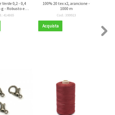
 Verde 0,2 - 0,4
100% 20 tex x2, arancione -
0,4 
 g - Robusto e
1000 m
cordo
e per Perline,
perli
.: 414865
Cod.: 399923
Cucito
Acquista
Acqui