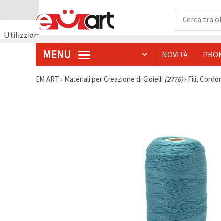
Utilizziamo
i cookie
MENU
NOVITÀ
PRO
🍪
Utilizziamo
cookie e
EM ART
›
Materiali per Creazione di Gioielli
(2776)
›
Fili, Cordon
tecnologie
simili per
garantire il
funzionamento
del nostro
sito web.
Con il tuo
consenso,
utilizziamo
i cookie
anche per
scopi
analitici, di
marketing e
funzionali
per
migliorare
la nostra