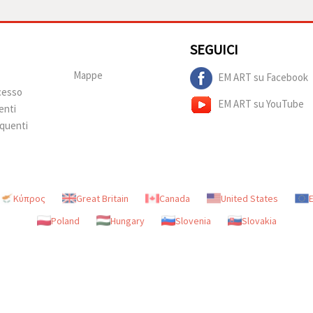
SEGUICI
Mappe
EM ART su Facebook
ecesso
EM ART su YouTube
enti
quenti
Κύπρος
Great Britain
Canada
United States
Poland
Hungary
Slovenia
Slovakia