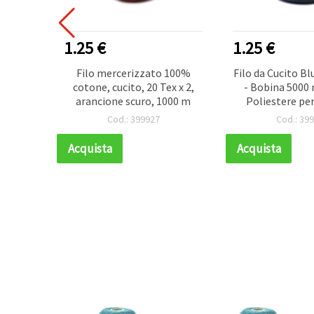
VENDITORE
1.25 €
1.25 €
cettate
Filo mercerizzato 100%
Filo da Cucito Bl
urale, 2
cotone, cucito, 20 Tex x 2,
- Bobina 5000
 Pietre
arancione scuro, 1000 m
Poliestere per
azione
Professi
Cod.: 399927
Cod.: 39
Acquista
Acquista