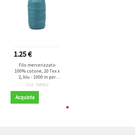
1.25 €
Filo mercerizzato
100% cotone, 20 Tex x
2, blu - 1000 m per
cucito
Cod.: 399913
Acquista