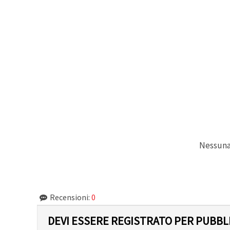
Politica sui
cookie
e
l'Informativa
sulla
privacy
.
Senza il tuo
consenso
verranno
impostati
solo i
cookie
tecnicamente
necessari.
https://www.em-
art.it/information/about-
cookies
Nessuna 
Accetta
tutto
Impostazioni
Recensioni:
0
DEVI ESSERE REGISTRATO PER PUBB