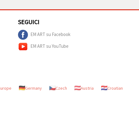
SEGUICI
EM ART su Facebook
EM ART su YouTube
Europe
Germany
Czech
Austria
Croatian