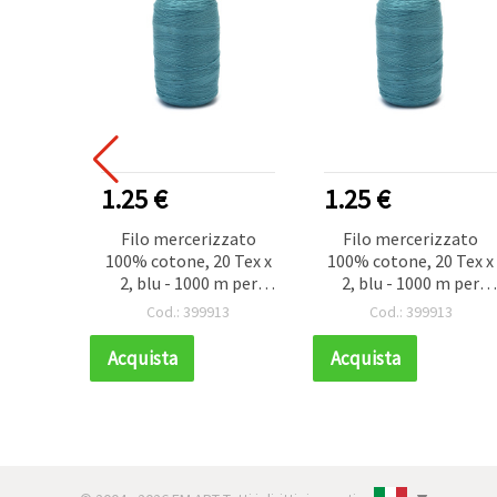
1.25 €
1.25 €
Filo mercerizzato
Filo mercerizzato
100% cotone, 20 Tex x
100% cotone, 20 Tex x
2, blu - 1000 m per
2, blu - 1000 m per
cucito
cucito
Cod.: 399913
Cod.: 399913
Acquista
Acquista