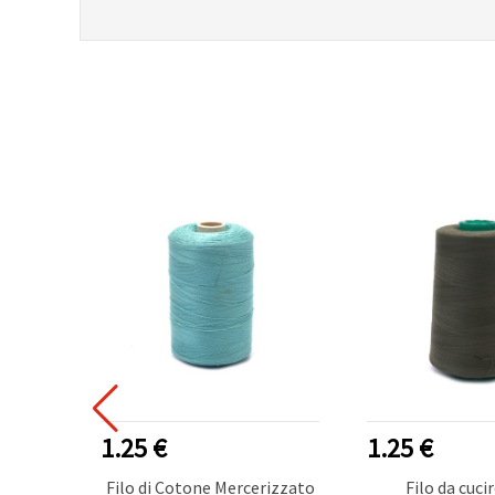
1.25 €
1.25 €
rizzato
Filo di Cotone Mercerizzato
Filo da cuci