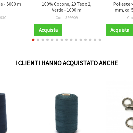
de - 5000 m
100% Cotone, 20 Tex x 2,
Poliestere
Verde - 1000 m
mm, ca. 5
Resistent
9930
Cod.: 399909
Cod
Acquista
Acquista
I CLIENTI HANNO ACQUISTATO ANCHE