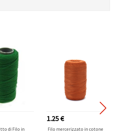
1.25 €
0.25
to di Filo in
Filo mercerizzato in cotone
Filo po