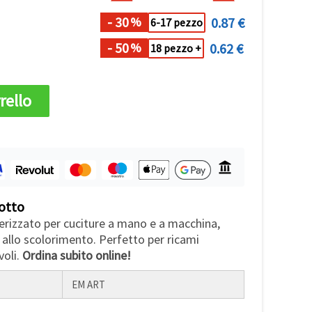
- 30
0.87 €
%
6-17 pezzo
- 50
0.62 €
%
18 pezzo +
rello
otto
rizzato per cuciture a mano e a macchina,
e allo scolorimento. Perfetto per ricami
voli.
Ordina subito online!
EM ART