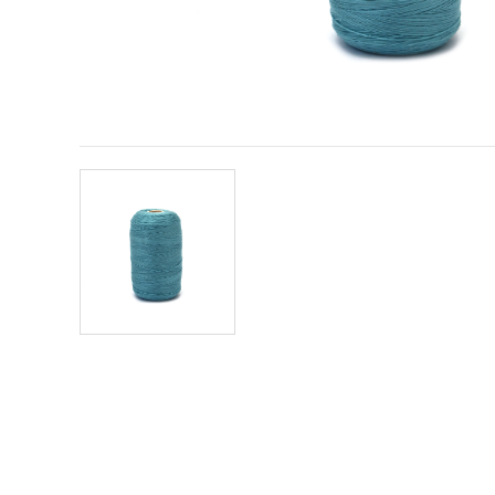
offerta e
visualizzare
contenuti
personalizzati.
• Fare clic
su "Accetta
tutto" per
accettare
tutti i
cookie. •
Clicca su
"Impostazioni
Cookie" per
personalizzare
le tue
scelte. •
Puoi
modificare
o revocare
il tuo
consenso
in qualsiasi
momento.
Per ulteriori
informazioni,
consultare
la nostra