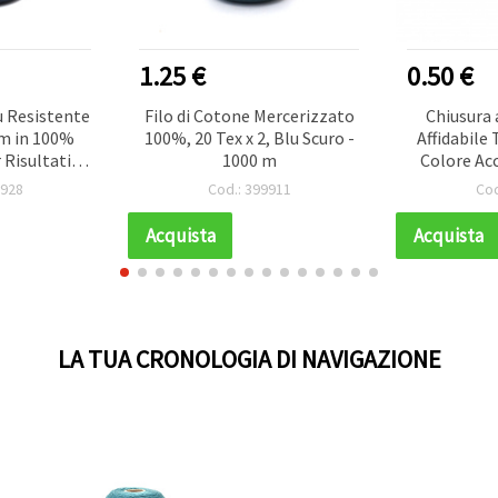
1.25 €
0.50 €
u Resistente
Filo di Cotone Mercerizzato
Chiusura
 m in 100%
100%, 20 Tex x 2, Blu Scuro -
Affidabile
 Risultati
1000 m
Colore Acc
onali
mm, Set da 
9928
Cod.: 399911
Cod
Gioi
Acquista
Acquista
LA TUA CRONOLOGIA DI NAVIGAZIONE