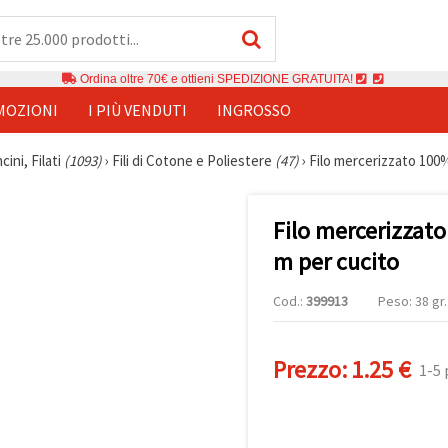
Ordina oltre 70€ e ottieni SPEDIZIONE GRATUITA!
MOZIONI
I PIÙ VENDUTI
INGROSSO
cini, Filati
(1093)
›
Fili di Cotone e Poliestere
(47)
›
Filo mercerizzato 100%
Filo mercerizzato
m per cucito
Cod.:
399913
Peso: 38 gr.
Prezzo:
1.25 €
1-5