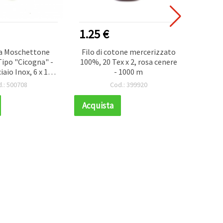
1.25 €
1.25
 a Moschettone
Filo di cotone mercerizzato
Filo 
 Tipo "Cicogna" -
100%, 20 Tex x 2, rosa cenere
100%
iaio Inox, 6 x 12
- 1000 m
10 per Creazioni
.: 500708
Cod.: 399920
elli, Sicur
Acquista
Acqui