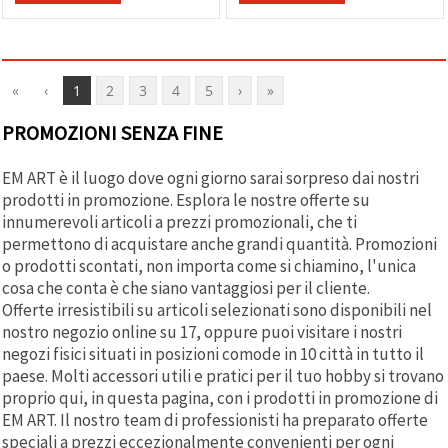
«
‹
1
2
3
4
5
›
»
PROMOZIONI SENZA FINE
EM ART è il luogo dove ogni giorno sarai sorpreso dai nostri
prodotti in promozione. Esplora le nostre offerte su
innumerevoli articoli a prezzi promozionali, che ti
permettono di acquistare anche grandi quantità. Promozioni
o prodotti scontati, non importa come si chiamino, l'unica
cosa che conta è che siano vantaggiosi per il cliente.
Offerte irresistibili su articoli selezionati sono disponibili nel
nostro negozio online su 17, oppure puoi visitare i nostri
negozi fisici situati in posizioni comode in 10 città in tutto il
paese. Molti accessori utili e pratici per il tuo hobby si trovano
proprio qui, in questa pagina, con i prodotti in promozione di
EM ART. Il nostro team di professionisti ha preparato offerte
speciali a prezzi eccezionalmente convenienti per ogni