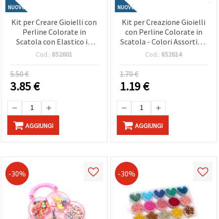
NUOVO
NUOVO
Kit per Creare Gioielli con
Kit per Creazione Gioielli
Perline Colorate in
con Perline Colorate in
Scatola con Elastico in
Scatola - Colori Assortiti -
Silicone - Colori Assortiti
, Lavoretti Creativi e DIY
Cod.:
852601
Cod.:
852614
- , Bigiotteria Fai da Te
Bigiotteria
5.50 €
1.70 €
3.85
€
1.19
€
AGGIUNGI
AGGIUNGI
-30%
-30%