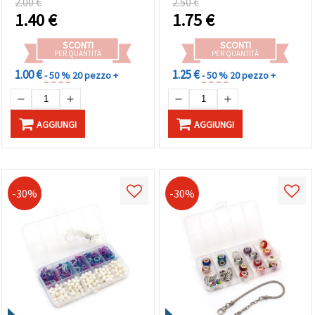
2.00 €
2.50 €
1.40
€
1.75
€
SCONTI
SCONTI
PER QUANTITÀ
PER QUANTITÀ
1.00 €
1.25 €
- 50 %
20 pezzo +
- 50 %
20 pezzo +
AGGIUNGI
AGGIUNGI
-30%
-30%