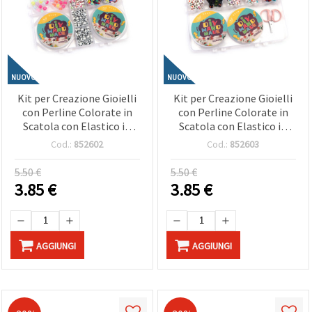
NUOVO
NUOVO
Kit per Creazione Gioielli
Kit per Creazione Gioielli
con Perline Colorate in
con Perline Colorate in
Scatola con Elastico in
Scatola con Elastico in
Silicone - Colori Assortiti
Silicone e Forbici - Colori
Cod.:
852602
Cod.:
852603
- , Lavoretti Creativi e
Assortiti - , Gioielli Fai da
Gioielli Fai da Te
Te
5.50 €
5.50 €
3.85
€
3.85
€
AGGIUNGI
AGGIUNGI