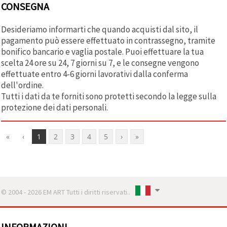
CONSEGNA
Desideriamo informarti che quando acquisti dal sito, il
pagamento può essere effettuato in contrassegno, tramite
bonifico bancario e vaglia postale. Puoi effettuare la tua
scelta 24 ore su 24, 7 giorni su 7, e le consegne vengono
effettuate entro 4-6 giorni lavorativi dalla conferma
dell'ordine.
Tutti i dati da te forniti sono protetti secondo la legge sulla
protezione dei dati personali.
«
‹
1
2
3
4
5
›
»
© 2004 - 2026 EM ART Tutti i diritti riservati..
INFORMAZIONI