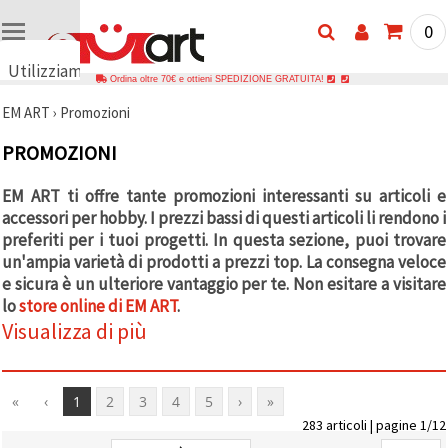
0
Utilizziamo
Ordina oltre 70€ e ottieni SPEDIZIONE GRATUITA!
i cookie
EM ART
›
Promozioni
🍪
Utilizziamo
PROMOZIONI
cookie e
tecnologie
simili per
EM ART ti offre tante promozioni interessanti su articoli e
garantire il
accessori per hobby. I prezzi bassi di questi articoli li rendono i
funzionamento
del nostro
preferiti per i tuoi progetti. In questa sezione, puoi trovare
sito web.
un'ampia varietà di prodotti a prezzi top. La consegna veloce
Con il tuo
consenso,
e sicura è un ulteriore vantaggio per te. Non esitare a visitare
utilizziamo
lo
store online di EM ART
.
i cookie
Visualizza di più
anche per
scopi
analitici, di
marketing e
funzionali
«
‹
1
2
3
4
5
›
»
per
283 articoli | pagine 1/12
migliorare
la nostra