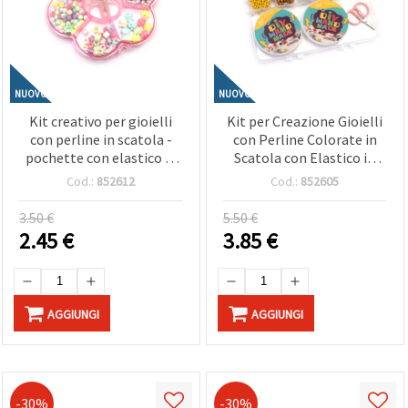
NUOVO
NUOVO
Kit creativo per gioielli
Kit per Creazione Gioielli
con perline in scatola -
con Perline Colorate in
pochette con elastico in
Scatola con Elastico in
silicone e forbici - forme e
Silicone e Forbici - Colori
Cod.:
852612
Cod.:
852605
colori assortiti fai da te
Assortiti - , DIY
hobby creativo
Bigiotteria
3.50 €
5.50 €
2.45
€
3.85
€
AGGIUNGI
AGGIUNGI
-30%
-30%