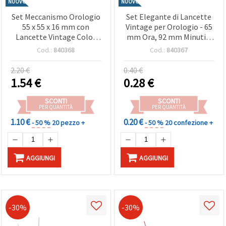
NUOVO
NUOVO
Set Meccanismo Orologio
Set Elegante di Lancette
55 x 55 x 16 mm con
Vintage per Orologio - 65
Lancette Vintage Color
mm Ora, 92 mm Minuti e
Oro (65 mm, 92 mm, 120
120 mm Secondi in Nero e
Cod.:
840368
Cod.:
840367
mm), Alimentazione con
Ricambi Orologeria
Batteria AA 1,5 V
2.20 €
0.40 €
1.54
€
0.28
€
SCONTI
SCONTI
PER QUANTITÀ
PER QUANTITÀ
1.10 €
0.20 €
- 50 %
20 pezzo +
- 50 %
20 confezione +
AGGIUNGI
AGGIUNGI
-30%
-30%