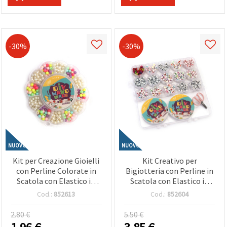
-30%
-30%
NUOVO
NUOVO
Kit per Creazione Gioielli
Kit Creativo per
con Perline Colorate in
Bigiotteria con Perline in
Scatola con Elastico in
Scatola con Elastico in
Silicone - Colori Assortiti
Silicone e Forbici - Colori
Cod.:
852613
Cod.:
852604
- , Lavoretti Creativi e
Assortiti
Bigiotteria Fai da Te
2.80 €
5.50 €