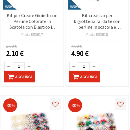
NUOVO
NUOVO
Kit per Creare Gioielli con
Kit creativo per
Perline Colorate in
bigiotteria fai da te con
Scatola con Elastico in
perline in scatola e
Silicone - Forme e Colori
bracciale in metallo color
Cod.:
852617
Cod.:
852618
Assortiti - , Lavoretti e
argento - forme e colori
Bigiotteria Fai da Te
assortiti
3.00 €
7.00 €
2.10
€
4.90
€
AGGIUNGI
AGGIUNGI
-30%
-30%