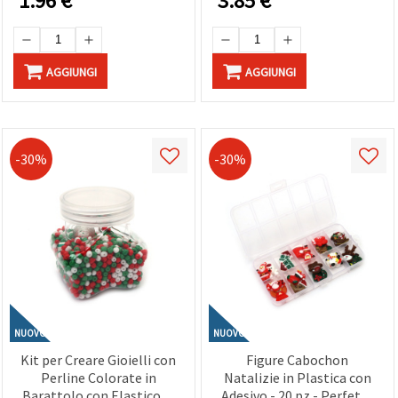
1.96
€
3.85
€
AGGIUNGI
AGGIUNGI
-30%
-30%
NUOVO
NUOVO
Kit per Creare Gioielli con
Figure Cabochon
Perline Colorate in
Natalizie in Plastica con
Barattolo con Elastico in
Adesivo - 20 pz - Perfette