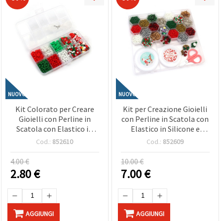
NUOVO
NUOVO
Kit Colorato per Creare
Kit per Creazione Gioielli
Gioielli con Perline in
con Perline in Scatola con
Scatola con Elastico in
Elastico in Silicone e
Silicone - Colori Bianco,
Accessori - Colori
Cod.:
852610
Cod.:
852609
Verde e Rosso - , Lavoretti
Assortiti
Creativi e Gioielli Fai da Te
4.00 €
10.00 €
2.80
€
7.00
€
AGGIUNGI
AGGIUNGI