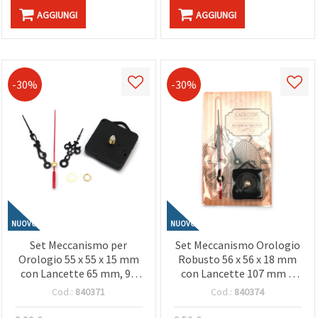
AGGIUNGI
AGGIUNGI
-30%
-30%
NUOVO
NUOVO
Set Meccanismo per
Set Meccanismo Orologio
Orologio 55 x 55 x 15 mm
Robusto 56 x 56 x 18 mm
con Lancette 65 mm, 92
con Lancette 107 mm e
mm e 120 mm -
137 mm, a Batteria AA 1,5
Cod.:
840371
Cod.:
840374
Movimento al Quarzo Fai
V - Ricambi Orologi Fai da
da Te, a Batteria AA 1,5 V
Te