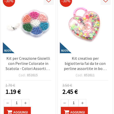
-30%
-30%
NUOVO
NUOVO
Kit per Creazione Gioielli
Kit creativo per
con Perline Colorate in
bigiotteria fai da te con
Scatola - Colori Assortiti -
perline assortite in box -
, Lavoretti Creativi e
pochette, elastico in
Cod.:
852615
Cod.:
852611
Gioielli Fai da Te
silicone e forbicine -
forme e colori variati
1.70 €
3.50 €
1.19
€
2.45
€
AGGIUNGI
AGGIUNGI