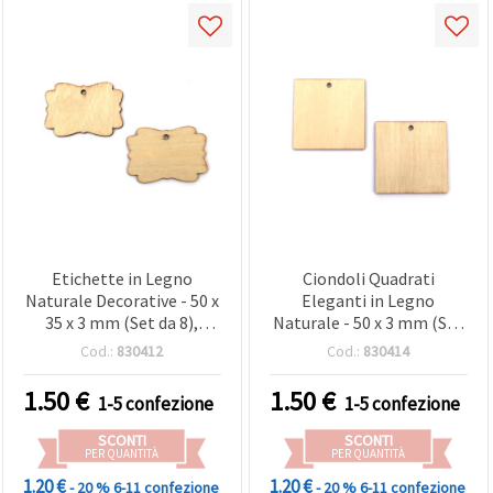
Etichette in Legno
Ciondoli Quadrati
Naturale Decorative - 50 x
Eleganti in Legno
35 x 3 mm (Set da 8),
Naturale - 50 x 3 mm (Set
Scrapbooking, e
da 8) - Ideali, Bigiotteria,
Cod.:
830412
Cod.:
830414
Decorazioni
Scrapbooking e
Personalizzat
Decorazioni Modern
1.50
€
1.50
€
1-5 confezione
1-5 confezione
SCONTI
SCONTI
PER QUANTITÀ
PER QUANTITÀ
1.20 €
1.20 €
- 20 %
6-11 confezione
- 20 %
6-11 confezione