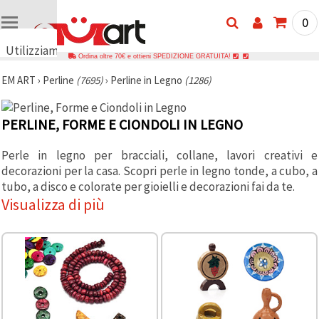
0
Utilizziamo
Ordina oltre 70€ e ottieni SPEDIZIONE GRATUITA!
i cookie
EM ART
›
Perline
(7695)
›
Perline in Legno
(1286)
🍪
Utilizziamo
cookie e
tecnologie
PERLINE, FORME E CIONDOLI IN LEGNO
simili per
garantire il
Perle in legno per bracciali, collane, lavori creativi e
funzionamento
del nostro
decorazioni per la casa. Scopri perle in legno tonde, a cubo, a
sito web.
tubo, a disco e colorate per gioielli e decorazioni fai da te.
Con il tuo
consenso,
Visualizza di più
utilizziamo
i cookie
anche per
scopi
analitici, di
marketing e
funzionali
per
migliorare
la nostra