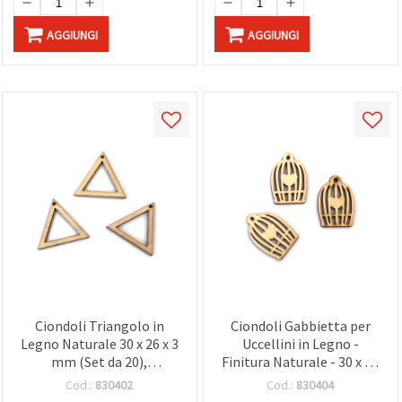
AGGIUNGI
AGGIUNGI
Ciondoli Triangolo in
Ciondoli Gabbietta per
Legno Naturale 30 x 26 x 3
Uccellini in Legno -
mm (Set da 20),
Finitura Naturale - 30 x 20
Bigiotteria, Scrapbooking
x 3 mm, Set da 20 - Ideali,
Cod.:
830402
Cod.:
830404
e Decorazioni Geometrich
Scrapbooking e Progetti