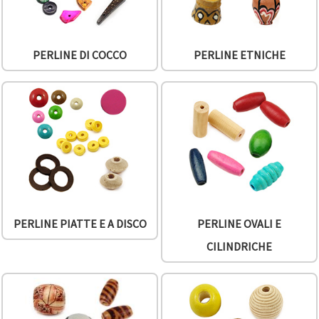
offerta e
visualizzare
contenuti
personalizzati.
PERLINE DI COCCO
PERLINE ETNICHE
• Fare clic
su "Accetta
tutto" per
accettare
tutti i
cookie. •
Clicca su
"Impostazioni
Cookie" per
personalizzare
le tue
scelte. •
Puoi
modificare
o revocare
PERLINE PIATTE E A DISCO
PERLINE OVALI E
il tuo
consenso
CILINDRICHE
in qualsiasi
momento.
Per ulteriori
informazioni,
consultare
la nostra