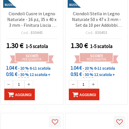
NUOVO
NUOVO
Ciondoli Cuore in Legno
Ciondoli Stella in Legno
Naturale - 16 pz, 35 x 40 x
Naturale 50 x 47 x 3 mm -
3 mm - Finitura Liscia &
Set da 10 per Addobbi
Design Elegante, Ideali,
Natalizi, Bigiotteria e
Cod.:
830445
Cod.:
830453
Decorazioni,
Decorazioni
Scrapbooking e Progetti,
1.30
€
1.30
€
1-5 scatola
1-5 scatola
Romantici
SCONTI
SCONTI
PER QUANTITÀ
PER QUANTITÀ
1.04 €
1.04 €
- 20 %
6-11 scatola
- 20 %
6-11 scatola
0.91 €
0.91 €
- 30 %
12 scatola +
- 30 %
12 scatola +
AGGIUNGI
AGGIUNGI