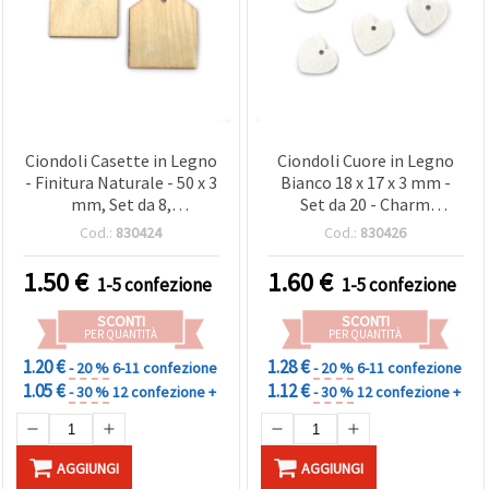
Ciondoli Casette in Legno
Ciondoli Cuore in Legno
- Finitura Naturale - 50 x 3
Bianco 18 x 17 x 3 mm -
mm, Set da 8,
Set da 20 - Charm
Scrapbooking,
Decorativi per,
Cod.:
830424
Cod.:
830426
Decorazioni Casa &
Decorazioni Matrimonio
Progetti
& Progetti
1.50
€
1.60
€
1-5 confezione
1-5 confezione
SCONTI
SCONTI
PER QUANTITÀ
PER QUANTITÀ
1.20 €
1.28 €
- 20 %
6-11 confezione
- 20 %
6-11 confezione
1.05 €
1.12 €
- 30 %
12 confezione +
- 30 %
12 confezione +
AGGIUNGI
AGGIUNGI