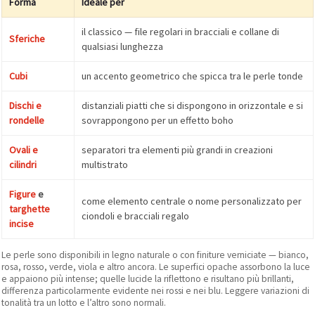
Forma
Ideale per
il classico — file regolari in bracciali e collane di
Sferiche
qualsiasi lunghezza
Cubi
un accento geometrico che spicca tra le perle tonde
Dischi e
distanziali piatti che si dispongono in orizzontale e si
rondelle
sovrappongono per un effetto boho
Ovali e
separatori tra elementi più grandi in creazioni
cilindri
multistrato
Figure
e
come elemento centrale o nome personalizzato per
targhette
ciondoli e bracciali regalo
incise
Le perle sono disponibili in legno naturale o con finiture verniciate — bianco,
rosa, rosso, verde, viola e altro ancora. Le superfici opache assorbono la luce
e appaiono più intense; quelle lucide la riflettono e risultano più brillanti,
differenza particolarmente evidente nei rossi e nei blu. Leggere variazioni di
tonalità tra un lotto e l’altro sono normali.