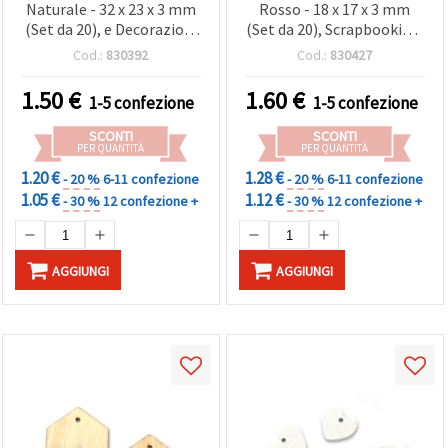
Naturale - 32 x 23 x 3 mm
Rosso - 18 x 17 x 3 mm
(Set da 20), e Decorazioni
(Set da 20), Scrapbooking,
Primaverili
Confezioni Regalo e
Cod.:
830392
Cod.:
830427
Decorazioni Fatto a Mano
1.50
€
1.60
€
1-5 confezione
1-5 confezione
SCONTI
SCONTI
PER QUANTITÀ
PER QUANTITÀ
1.20 €
1.28 €
- 20 %
6-11 confezione
- 20 %
6-11 confezione
1.05 €
1.12 €
- 30 %
12 confezione +
- 30 %
12 confezione +
AGGIUNGI
AGGIUNGI