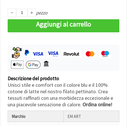
Politica sui
cookie
e
l'Informativa
pezzo
sulla
privacy
.
Aggiungi al carrello
Senza il tuo
consenso
verranno
impostati
solo i
cookie
tecnicamente
necessari.
https://www.em-
art.it/information/about-
cookies
Descrizione del prodotto
Accetta
Unisci stile e comfort con il colore blu e il 100%
tutto
cotone di latte nel nostro filato pettinato. Crea
tessuti raffinati con una morbidezza eccezionale e
Impostazioni
una piacevole sensazione di calore.
Ordina online!
Marchio
EM ART