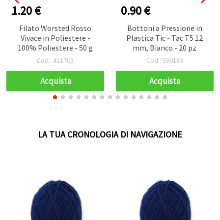
1.20 €
0.90 €
Filato Worsted Rosso
Bottoni a Pressione in
Vivace in Poliestere -
Plastica Tic - Tac T5 12
100% Poliestere - 50 g
mm, Bianco - 20 pz
Cod.: 411703
Cod.: 590183
Acquista
Acquista
LA TUA CRONOLOGIA DI NAVIGAZIONE