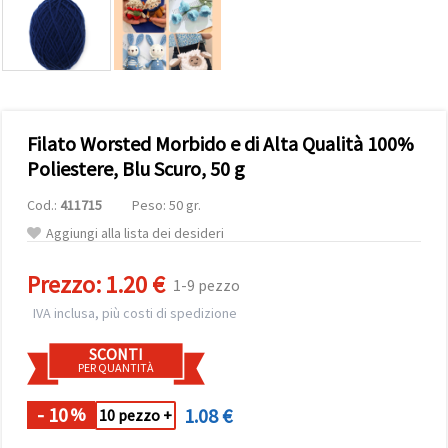
offerta e
visualizzare
contenuti
personalizzati.
• Fare clic
su "Accetta
tutto" per
accettare
Filato Worsted Morbido e di Alta Qualità 100%
tutti i
cookie. •
Poliestere, Blu Scuro, 50 g
Clicca su
"Impostazioni
Cod.:
411715
Peso: 50 gr.
Cookie" per
personalizzare
Aggiungi alla lista dei desideri
le tue
scelte. •
Puoi
Prezzo:
1.20 €
1-9 pezzo
modificare
o revocare
IVA inclusa, più costi di spedizione
il tuo
consenso
SCONTI
in qualsiasi
PER QUANTITÀ
momento.
Per ulteriori
informazioni,
- 10
1.08 €
%
10 pezzo +
consultare
la nostra