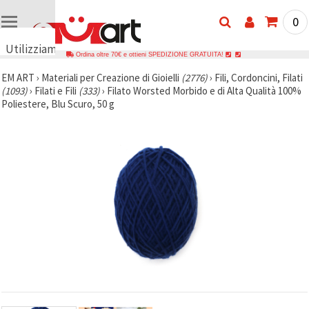
0
Utilizziamo
Ordina oltre 70€ e ottieni SPEDIZIONE GRATUITA!
i cookie
EM ART
›
Materiali per Creazione di Gioielli
(2776)
›
Fili, Cordoncini, Filati
🍪
(1093)
›
Filati e Fili
(333)
›
Filato Worsted Morbido e di Alta Qualità 100%
Utilizziamo
Poliestere, Blu Scuro, 50 g
cookie e
tecnologie
simili per
garantire il
funzionamento
del nostro
sito web.
Con il tuo
consenso,
utilizziamo
i cookie
anche per
scopi
analitici, di
marketing e
funzionali
per
migliorare
la nostra