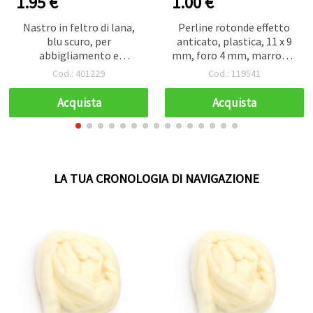
1.95 €
1.00 €
Nastro in feltro di lana,
Perline rotonde effetto
blu scuro, per
anticato, plastica, 11 x 9
abbigliamento e
mm, foro 4 mm, marrone,
accessori fatti a mano, 50
50 g (ca. 65 pz)
Cod.: 401229
Cod.: 119541
g ~1,8 m
Acquista
Acquista
LA TUA CRONOLOGIA DI NAVIGAZIONE