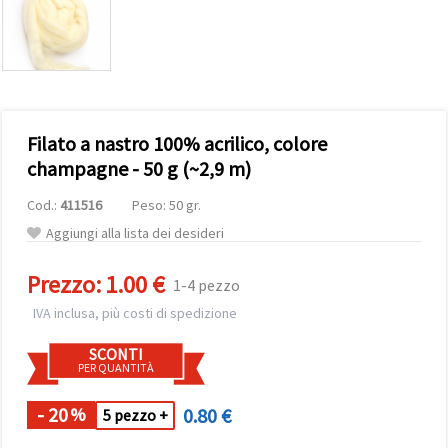
offerta e
visualizzare
contenuti
personalizzati.
• Fare clic
su "Accetta
tutto" per
accettare
Filato a nastro 100% acrilico, colore
tutti i
cookie. •
champagne - 50 g (~2,9 m)
Clicca su
"Impostazioni
Cod.:
411516
Peso: 50 gr.
Cookie" per
personalizzare
Aggiungi alla lista dei desideri
le tue
scelte. •
Puoi
Prezzo:
1.00 €
1-4 pezzo
modificare
o revocare
IVA inclusa, più costi di spedizione
il tuo
consenso
SCONTI
in qualsiasi
PER QUANTITÀ
momento.
Per ulteriori
informazioni,
- 20
0.80 €
%
5 pezzo +
consultare
la nostra