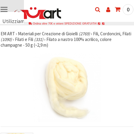
0
Utilizziamo
Ordina oltre 70€ e ottieni SPEDIZIONE GRATUITA!
i cookie
EM ART
›
Materiali per Creazione di Gioielli
(2769)
›
Fili, Cordoncini, Filati
🍪
(1090)
›
Filati e Fili
(331)
›
Filato a nastro 100% acrilico, colore
Utilizziamo
champagne - 50 g (~2,9 m)
cookie e
tecnologie
simili per
garantire il
funzionamento
del nostro
sito web.
Con il tuo
consenso,
utilizziamo
i cookie
anche per
scopi
analitici, di
marketing e
funzionali
per
migliorare
la nostra