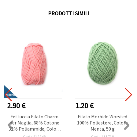
PRODOTTI SIMILI
NUOVO
2.90 €
1.20 €
Fettuccia Filato Charm
Filato Morbido Worsted
per Maglia, 68% Cotone
100% Poliestere, Colore
32% Poliammide, Colore
Menta, 50 g
Rosa, 50 g
Cod.: 412348
Cod.: 411718