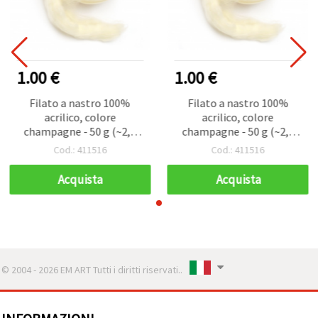
1.00 €
1.00 €
Filato a nastro 100%
Filato a nastro 100%
acrilico, colore
acrilico, colore
champagne - 50 g (~2,9
champagne - 50 g (~2,9
m)
m)
Cod.: 411516
Cod.: 411516
Acquista
Acquista
© 2004 - 2026 EM ART Tutti i diritti riservati..