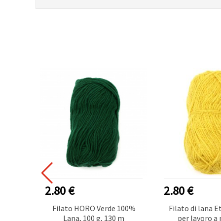
2.80 €
2.80 €
 Seta
Filato HORO Verde 100%
Filato di lana E
, 10%
Lana, 100 g, 130 m
per lavoro a