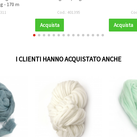
 g - 170 m
1311
Cod.: 401395
Cod
Acquista
Acquista
I CLIENTI HANNO ACQUISTATO ANCHE