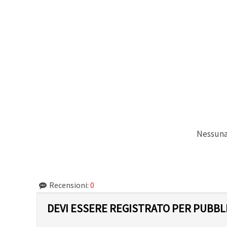
Politica sui
cookie
e
l'Informativa
sulla
privacy
.
Senza il tuo
consenso
verranno
impostati
solo i
cookie
tecnicamente
necessari.
https://www.em-
art.it/information/about-
cookies
Nessuna 
Accetta
tutto
Impostazioni
Recensioni:
0
DEVI ESSERE REGISTRATO PER PUBB