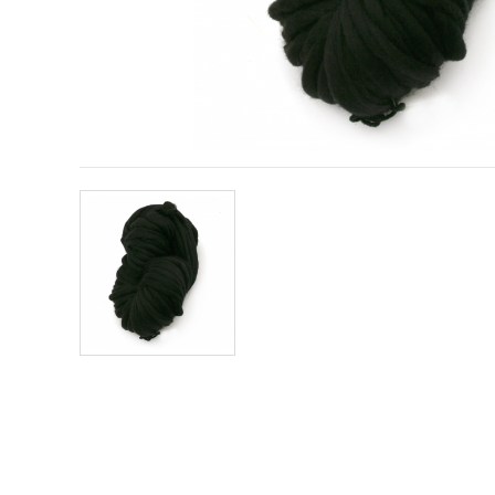
offerta e
visualizzare
contenuti
personalizzati.
• Fare clic
su "Accetta
tutto" per
accettare
tutti i
cookie. •
Clicca su
"Impostazioni
Cookie" per
personalizzare
le tue
scelte. •
Puoi
modificare
o revocare
il tuo
consenso
in qualsiasi
momento.
Per ulteriori
informazioni,
consultare
la nostra