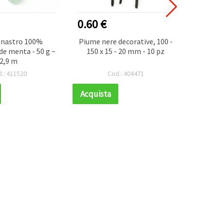
0.60 €
0.30
a nastro 100%
Piume nere decorative, 100 -
Cordo
rde menta - 50 g ~
150 x 15 - 20 mm - 10 pz
anima,
2,9 m
.: 411520
Cod.: 404471
Acquista
Acqui