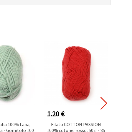
NUOVO
1.20 €
2.50
alia 100% Lana,
Filato COTTON PASSION
Fettu
a - Gomitolo 100
100% cotone, rosso, 50 g - 85
Magl