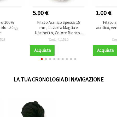
5.90 €
1.00 €
tro 100%
Filato Acrilico Spesso 15
Filato 
 blu - 50 g,
mm, Lavori a Maglia e
acrilico, ve
m
Uncinetto, Colore Bianco -
240 g / 50 m
1523
Cod.: 411510
Cod
Acquista
Acquista
LA TUA CRONOLOGIA DI NAVIGAZIONE