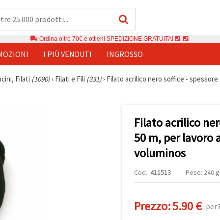
Ordina oltre 70€ e ottieni SPEDIZIONE GRATUITA!
MOZIONI
I PIÙ VENDUTI
INGROSSO
cini, Filati
(1090)
›
Filati e Fili
(331)
›
Filato acrilico nero soffice - spessor
Filato acrilico ne
50 m, per lavoro
voluminos
Cod.:
411513
Peso: 240 g
Prezzo:
5.90 €
per