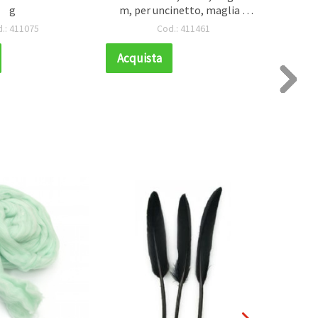
g
m, per uncinetto, maglia e
Polies
amigurumi
.: 411075
Cod.: 411461
Acquista
Acqui