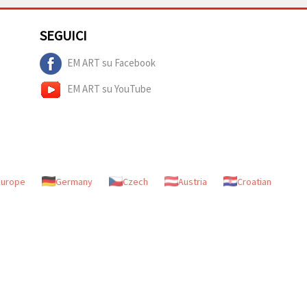
SEGUICI
EM ART su Facebook
EM ART su YouTube
Europe
Germany
Czech
Austria
Croatian