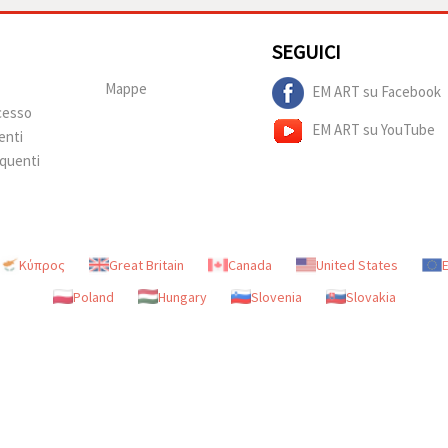
SEGUICI
Mappe
EM ART su Facebook
ecesso
EM ART su YouTube
enti
quenti
Κύπρος
Great Britain
Canada
United States
Poland
Hungary
Slovenia
Slovakia