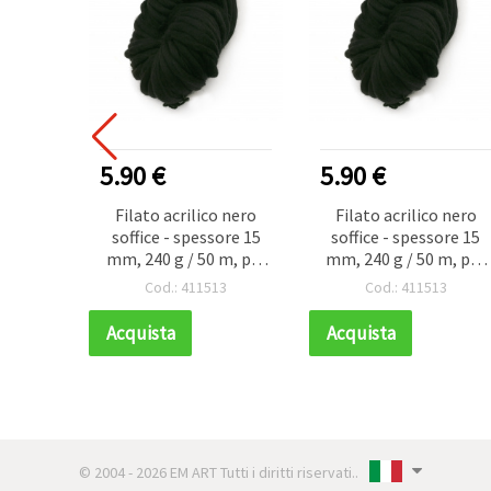
5.90 €
5.90 €
Filato acrilico nero
Filato acrilico nero
soffice - spessore 15
soffice - spessore 15
mm, 240 g / 50 m, per
mm, 240 g / 50 m, per
lavoro a maglia,
lavoro a maglia,
Cod.: 411513
Cod.: 411513
macramè e
macramè e
decorazioni voluminos
decorazioni voluminos
Acquista
Acquista
© 2004 - 2026 EM ART Tutti i diritti riservati..