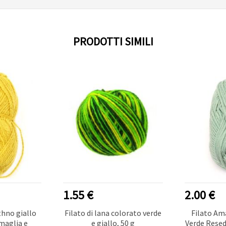
PRODOTTI SIMILI
1.55 €
2.00 €
thno giallo
Filato di lana colorato verde
Filato Am
 maglia e
e giallo, 50 g
Verde Resed