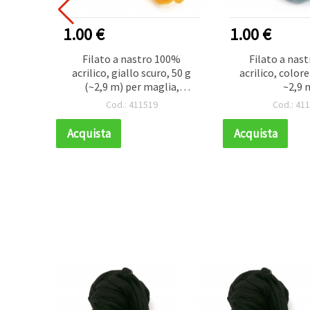
1.00 €
1.00 €
00%
Filato a nastro 100%
Filato a nas
pagne -
acrilico, giallo scuro, 50 g
acrilico, colore
(~2,9 m) per maglia,
~2,9 
uncinetto
Cod.: 411519
Cod.: 41
Acquista
Acquista