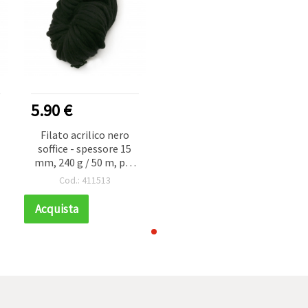
5.90 €
Filato acrilico nero
soffice - spessore 15
mm, 240 g / 50 m, per
lavoro a maglia,
Cod.: 411513
macramè e
decorazioni voluminos
Acquista