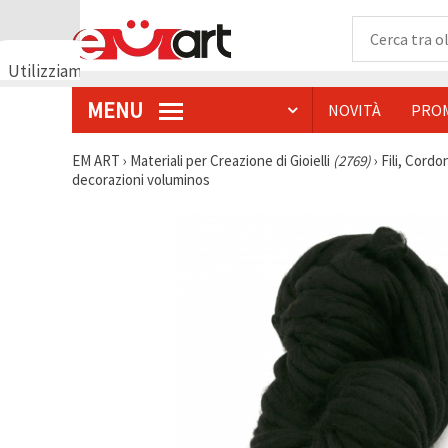
Utilizziamo
i cookie
MENU
NOVITÀ
PRO
🍪
Utilizziamo
cookie e
EM ART
›
Materiali per Creazione di Gioielli
(2769)
›
Fili, Cordon
tecnologie
decorazioni voluminos
simili per
garantire il
funzionamento
del nostro
sito web.
Con il tuo
consenso,
utilizziamo
i cookie
anche per
scopi
analitici, di
marketing e
funzionali
per
migliorare
la nostra