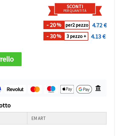
SCONTI
PER QUANTITÀ
- 20
4.72 €
%
per2 pezzo
- 30
4.13 €
%
3 pezzo +
rello
otto
EM ART