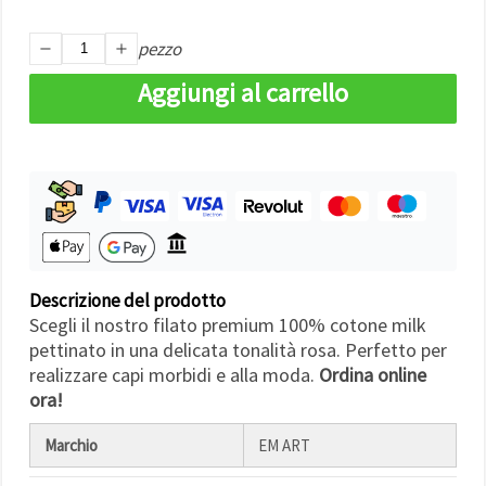
Politica sui
cookie
e
l'Informativa
pezzo
sulla
privacy
.
Aggiungi al carrello
Senza il tuo
consenso
verranno
impostati
solo i
cookie
tecnicamente
necessari.
https://www.em-
art.it/information/about-
cookies
Descrizione del prodotto
Accetta
Scegli il nostro filato premium 100% cotone milk
tutto
pettinato in una delicata tonalità rosa. Perfetto per
realizzare capi morbidi e alla moda.
Ordina online
Impostazioni
ora!
Marchio
EM ART