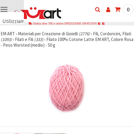
0
Utilizziamo
Ordina oltre 70€ e ottieni SPEDIZIONE GRATUITA!
i cookie
EM ART
›
Materiali per Creazione di Gioielli
(2776)
›
Fili, Cordoncini, Filati
🍪
(1093)
›
Filati e Fili
(333)
›
Filato 100% Cotone Latte EM ART, Colore Rosa
Utilizziamo
- Peso Worsted (medio) - 50 g
cookie e
tecnologie
simili per
garantire il
funzionamento
del nostro
sito web.
Con il tuo
consenso,
utilizziamo
i cookie
anche per
scopi
analitici, di
marketing e
funzionali
per
migliorare
la nostra