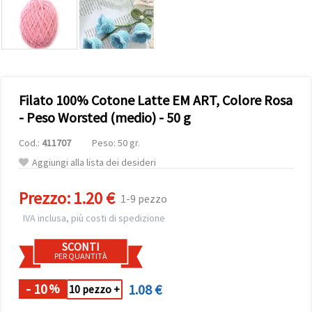
offerta e
visualizzare
contenuti
personalizzati.
• Fare clic
su "Accetta
tutto" per
accettare
Filato 100% Cotone Latte EM ART, Colore Rosa
tutti i
cookie. •
- Peso Worsted (medio) - 50 g
Clicca su
"Impostazioni
Cod.:
411707
Peso: 50 gr.
Cookie" per
personalizzare
Aggiungi alla lista dei desideri
le tue
scelte. •
Puoi
Prezzo:
1.20 €
1-9 pezzo
modificare
o revocare
IVA inclusa, più costi di spedizione
il tuo
consenso
SCONTI
in qualsiasi
PER QUANTITÀ
momento.
Per ulteriori
informazioni,
- 10
1.08 €
%
10 pezzo +
consultare
la nostra