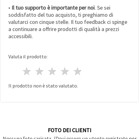
•
Il tuo supporto è importante per noi
. Se sei
soddisfatto del tuo acquisto, ti preghiamo di
valutarci con cinque stelle. Il tuo feedback ci spinge
a continuare a offrire prodotti di qualità a prezzi
accessibili.
Valuta il prodotto:
1 stella
2 stelle
3 stelle
4 stelle
5 stelle
Il prodotto non è stato valutato.
FOTO DEI CLIENTI
Nessuna foto caricata, (Devi essere un utente registrato per