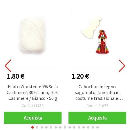
1.80 €
1.20 €
Filato Worsted: 60% Seta
Cabochon in legno
Cashmere, 30% Lana, 10%
sagomato, fanciulla in
Cashmere / Bianco - 50 g
costume tradizionale,
24x44x2 mm - 10 pezzi
Cod.: 411758
Cod.: 121877
Acquista
Acquista