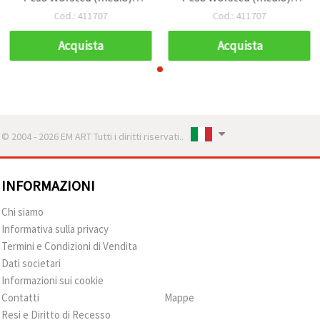
50 g
50 g
Cod.: 411707
Cod.: 411707
Acquista
Acquista
© 2004 - 2026 EM ART Tutti i diritti riservati..
INFORMAZIONI
Chi siamo
Informativa sulla privacy
Termini e Condizioni di Vendita
Dati societari
Informazioni sui cookie
Contatti
Mappe
Resi e Diritto di Recesso