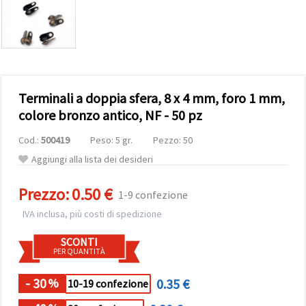
offerta e
visualizzare
contenuti
personalizzati.
• Fare clic
su "Accetta
tutto" per
accettare
Terminali a doppia sfera, 8 x 4 mm, foro 1 mm,
tutti i
cookie. •
colore bronzo antico, NF - 50 pz
Clicca su
"Impostazioni
Cod.:
500419
Peso: 5 gr.
Pezzo: 50
Cookie" per
personalizzare
Aggiungi alla lista dei desideri
le tue
scelte. •
Puoi
Prezzo:
0.50 €
1-9 confezione
modificare
o revocare
IVA inclusa, più costi di spedizione
il tuo
consenso
SCONTI
in qualsiasi
PER QUANTITÀ
momento.
Per ulteriori
informazioni,
- 30
0.35 €
%
10-19 confezione
consultare
la nostra