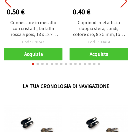
0.50 €
0.40 €
Connettore in metallo
Coprinodi metallici a
con cristalli, farfalla
doppia sfera, tondi,
rossa a pois, 18 x 12 x 3
colore oro, 8 x 5 mm, foro
mm, foro 1,5 mm, colore
1 mm - 50 pz
Cod.: 176247
Cod.: 500414
argento - 2 pz
Acquista
Acquista
LA TUA CRONOLOGIA DI NAVIGAZIONE