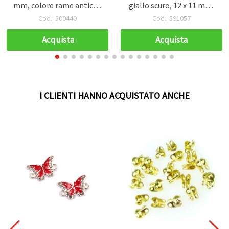
mm, colore rame antico -
giallo scuro, 12 x 11 mm,
50 pz
foro 4 mm - 20 pz, fatti a
Cod.: 500440
Cod.: 591057
mano
Acquista
Acquista
I CLIENTI HANNO ACQUISTATO ANCHE