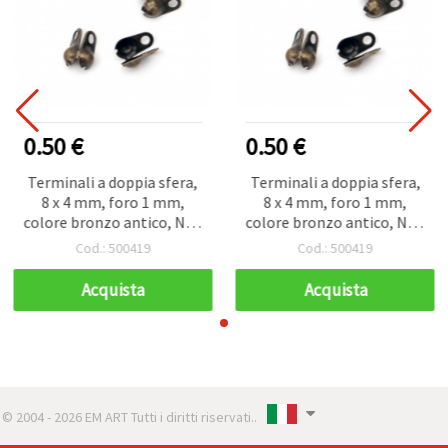
0.50 €
0.50 €
Terminali a doppia sfera,
Terminali a doppia sfera,
8 x 4 mm, foro 1 mm,
8 x 4 mm, foro 1 mm,
colore bronzo antico, NF -
colore bronzo antico, NF -
50 pz
50 pz
Cod.: 500419
Cod.: 500419
Acquista
Acquista
© 2004 - 2026 EM ART Tutti i diritti riservati..