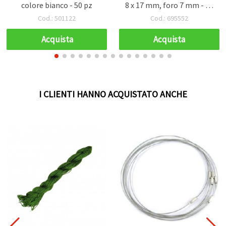
colore bianco - 50 pz
8 x 17 mm, foro 7 mm - 20
pz
Cod.: 501122
Cod.: 695552
Acquista
Acquista
I CLIENTI HANNO ACQUISTATO ANCHE