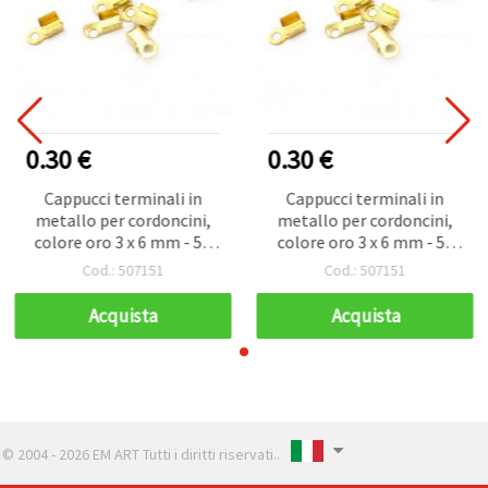
0.30 €
0.30 €
Cappucci terminali in
Cappucci terminali in
metallo per cordoncini,
metallo per cordoncini,
colore oro 3 x 6 mm - 50
colore oro 3 x 6 mm - 50
pz
pz
Cod.: 507151
Cod.: 507151
Acquista
Acquista
© 2004 - 2026 EM ART Tutti i diritti riservati..