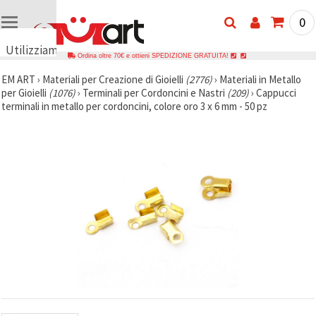
0
Utilizziamo
Ordina oltre 70€ e ottieni SPEDIZIONE GRATUITA!
i cookie
EM ART
›
Materiali per Creazione di Gioielli
(2776)
›
Materiali in Metallo
🍪
per Gioielli
(1076)
›
Terminali per Cordoncini e Nastri
(209)
›
Cappucci
Utilizziamo
terminali in metallo per cordoncini, colore oro 3 x 6 mm - 50 pz
cookie e
tecnologie
simili per
garantire il
funzionamento
del nostro
sito web.
Con il tuo
consenso,
utilizziamo
i cookie
anche per
scopi
analitici, di
marketing e
funzionali
per
migliorare
la nostra