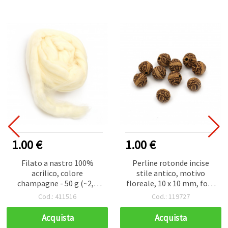
1.00 €
1.00 €
Filato a nastro 100%
Perline rotonde incise
acrilico, colore
stile antico, motivo
champagne - 50 g (~2,9
floreale, 10 x 10 mm, foro
m)
2,5 mm, marrone, 50 g
Cod.: 411516
Cod.: 119727
(~90 pz)
Acquista
Acquista