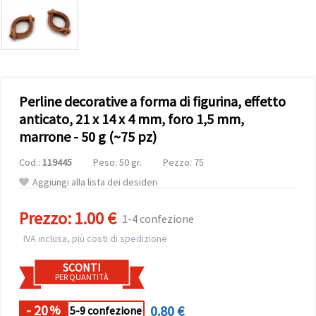
offerta e
visualizzare
contenuti
personalizzati.
• Fare clic
su "Accetta
tutto" per
accettare
Perline decorative a forma di figurina, effetto
tutti i
cookie. •
anticato, 21 x 14 x 4 mm, foro 1,5 mm,
Clicca su
marrone - 50 g (~75 pz)
"Impostazioni
Cookie" per
personalizzare
Cod.:
119445
Peso: 50 gr.
Pezzo: 75
le tue
scelte. •
Aggiungi alla lista dei desideri
Puoi
modificare
Prezzo:
1.00 €
o revocare
1-4 confezione
il tuo
consenso
IVA inclusa, più costi di spedizione
in qualsiasi
momento.
SCONTI
Per ulteriori
PER QUANTITÀ
informazioni,
consultare
la nostra
- 20
0.80 €
%
5-9 confezione