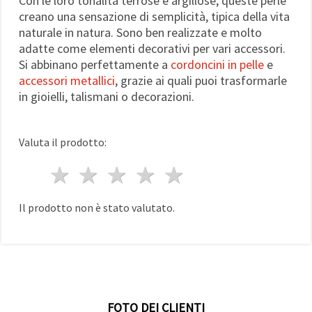
Con le loro tonalità terrose e argillose, queste perle
creano una sensazione di semplicità, tipica della vita
naturale in natura. Sono ben realizzate e molto
adatte come elementi decorativi per vari accessori.
Si abbinano perfettamente a
cordoncini in pelle
e
accessori metallici
, grazie ai quali puoi trasformarle
in gioielli, talismani o decorazioni.
Valuta il prodotto:
1 stella
2 stelle
3 stelle
4 stelle
5 stelle
Il prodotto non è stato valutato.
FOTO DEI CLIENTI