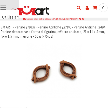
0
Utilizziamo
Ordina oltre 70€ e ottieni SPEDIZIONE GRATUITA!
i cookie
EM ART
›
Perline
(7695)
›
Perline Acriliche
(2797)
›
Perline Antiche
(246)
›
🍪
Perline decorative a forma di figurina, effetto anticato, 21 x 14 x 4 mm,
Utilizziamo
foro 1,5 mm, marrone - 50 g (~75 pz)
cookie e
tecnologie
simili per
garantire il
funzionamento
del nostro
sito web.
Con il tuo
consenso,
utilizziamo
i cookie
anche per
scopi
analitici, di
marketing e
funzionali
per
migliorare
la nostra