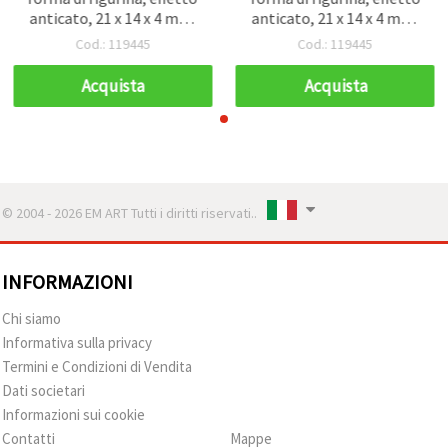
anticato, 21 x 14 x 4 mm,
anticato, 21 x 14 x 4 mm,
foro 1,5 mm, marrone - 50
foro 1,5 mm, marrone - 50
Cod.: 119445
Cod.: 119445
g (~75 pz)
g (~75 pz)
Acquista
Acquista
© 2004 - 2026 EM ART Tutti i diritti riservati..
INFORMAZIONI
Chi siamo
Informativa sulla privacy
Termini e Condizioni di Vendita
Dati societari
Informazioni sui cookie
Contatti
Mappe