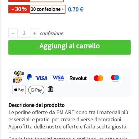
Politica sui
cookie
e
- 30
0.70 €
%
10 confezione +
l'Informativa
sulla
privacy
.
Senza il tuo
consenso
confezione
verranno
impostati
Aggiungi al carrello
solo i
cookie
tecnicamente
necessari.
https://www.em-
art.it/information/about-
cookies
Accetta
tutto
Descrizione del prodotto
Impostazioni
Le perline offerte da EM ART sono tra i materiali più
essenziali e pratici per creare diverse decorazioni.
Approfitta delle nostre offerte e fai la scelta giusta.