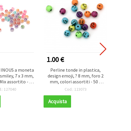
1.00 €
1.20
MINOUS a moneta
Perline tonde in plastica,
Per
 smiley, 7 x 3 mm,
design emoji, ? 8 mm, foro 2
Occhio
Mix assortito - 20
mm, colori assortiti - 50 g
1 m
~150 pz)
(~185 pz), per braccialetti,
por
.: 127040
Cod.: 123073
collane e bigiotteria
Acquista
Acqui