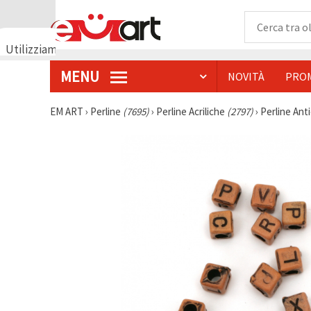
Utilizziamo
i cookie
MENU
NOVITÀ
PRO
🍪
Utilizziamo
cookie e
EM ART
›
Perline
(7695)
›
Perline Acriliche
(2797)
›
Perline Ant
tecnologie
simili per
garantire il
funzionamento
del nostro
sito web.
Con il tuo
consenso,
utilizziamo
i cookie
anche per
scopi
analitici, di
marketing e
funzionali
per
migliorare
la nostra