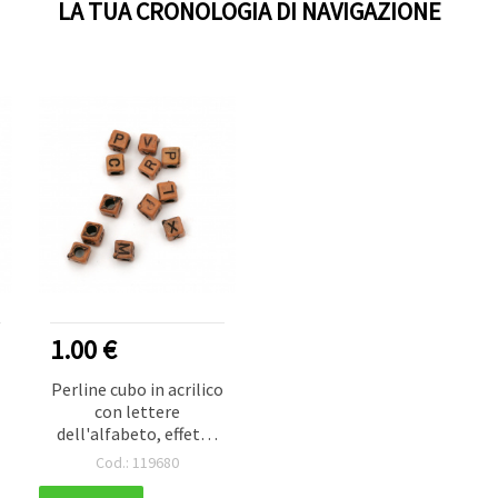
LA TUA CRONOLOGIA DI NAVIGAZIONE
1.00 €
Perline cubo in acrilico
con lettere
dell'alfabeto, effetto
anticato, 6 x 6 mm,
Cod.: 119680
foro 3 mm, arancione,