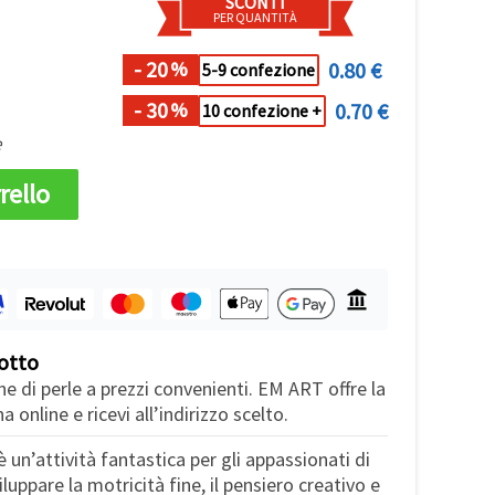
SCONTI
PER QUANTITÀ
- 20
0.80 €
%
5-9 confezione
- 30
0.70 €
%
10 confezione +
e
rello
otto
ne di perle a prezzi convenienti. EM ART offre la
a online e ricevi all’indirizzo scelto.
è un’attività fantastica per gli appassionati di
luppare la motricità fine, il pensiero creativo e