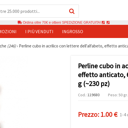
Ordina oltre 70€ e ottieni SPEDIZIONE GRATUITA!
MOZIONI
I PIÙ VENDUTI
INGROSSO
iche
(246)
›
Perline cubo in acrilico con lettere dell'alfabeto, effetto anti
Perline cubo in ac
effetto anticato,
g (~230 pz)
Cod.:
119680
Peso: 50 gr.
Prezzo:
1.00 €
1-4