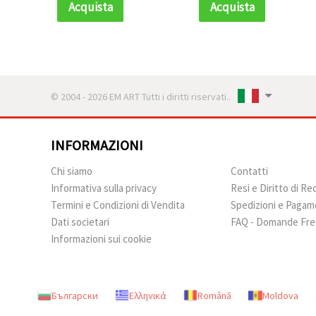
50 g (~230 pz)
50 g (~230 pz)
Acquista
Acquista
© 2004 - 2026 EM ART Tutti i diritti riservati..
INFORMAZIONI
Chi siamo
Contatti
Informativa sulla privacy
Resi e Diritto di R
Termini e Condizioni di Vendita
Spedizioni e Pagam
Dati societari
FAQ - Domande Fre
Informazioni sui cookie
Български
Ελληνικά
Română
Moldova