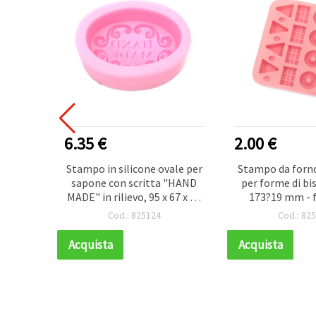
6.35 €
2.00 €
numeri
Stampo in silicone ovale per
Stampo da forno
foro 4
sapone con scritta "HAND
per forme di bis
i,
MADE" in rilievo, 95 x 67 x 28
173?19 mm - f
ca. 80
mm - flessibile,
antiaderente e ri
Cod.: 825124
Cod.: 82
a
riutilizzabile, colata Melt &
pasticceria, 
Pour
zucchero (f
Acquista
Acquista
cioccol