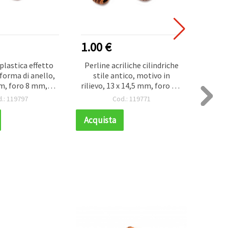
1.00 €
1.00
 plastica effetto
Perline acriliche cilindriche
Perline
 forma di anello,
stile antico, motivo in
x 9 mm
m, foro 8 mm,
rilievo, 13 x 14,5 mm, foro 3,5
 50 g (~50 pz)
mm, marrone - 50 g (~39 pz)
.: 119797
Cod.: 119771
Acquista
Acqui