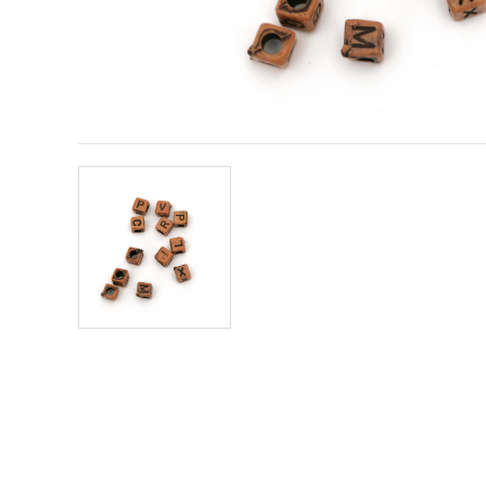
offerta e
visualizzare
contenuti
personalizzati.
• Fare clic
su "Accetta
tutto" per
accettare
tutti i
cookie. •
Clicca su
"Impostazioni
Cookie" per
personalizzare
le tue
scelte. •
Puoi
modificare
o revocare
il tuo
consenso
in qualsiasi
momento.
Per ulteriori
informazioni,
consultare
la nostra