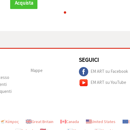
50 g (~230 pz)
Acquista
SEGUICI
Mappe
EM ART su Facebook
ecesso
EM ART su YouTube
enti
quenti
Κύπρος
Great Britain
Canada
United States