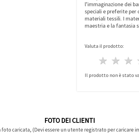
l’immaginazione dei bamb
speciali e preferite per
materiali tessili. I mat
maestria e la fantasia s
Valuta il prodotto:
1 stell
2 st
3
Il prodotto non è stato v
FOTO DEI CLIENTI
foto caricata, (Devi essere un utente registrato per caricare i