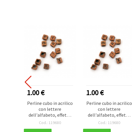
1.00 €
1.00 €
Perline cubo in acrilico
Perline cubo in acrilico
con lettere
con lettere
dell'alfabeto, effetto
dell'alfabeto, effetto
anticato, 6 x 6 mm,
anticato, 6 x 6 mm,
Cod.: 119680
Cod.: 119680
foro 3 mm, arancione,
foro 3 mm, arancione,