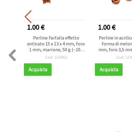
1.00 €
1.00 €
astica a
Perline Farfalla effetto
Perline in acrili
7,5 mm,
anticato 15 x 13 x 4 mm, foro
forma di melon
rone -
1 mm, marrone, 50 g (~108
mm, foro 3,5 mm
pz)
50 g (~11
Cod.: 119452
Cod.: 11
Acquista
Acquista