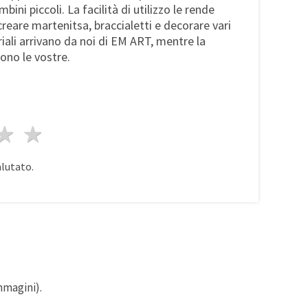
ini piccoli. La facilità di utilizzo le rende
 creare martenitsa, braccialetti e decorare vari
eriali arrivano da noi di EM ART, mentre la
ono le vostre.
a
elle
 stelle
4 stelle
5 stelle
alutato.
mmagini).