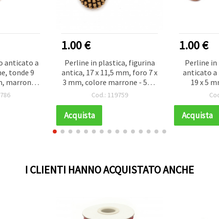
1.00 €
1.00 €
co anticato a
Perline in plastica, figurina
Perline in
e, tonde 9
antica, 17 x 11,5 mm, foro 7 x
anticato a
, marrone -
3 mm, colore marrone - 50 g
19 x 5 m
0 pz)
(ca. 36 pz)
marrone -
9786
Cod.: 119759
Cod
Acquista
Acquista
I CLIENTI HANNO ACQUISTATO ANCHE