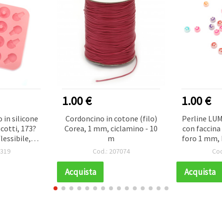
1.00 €
1.00 €
 in silicone
Cordoncino in cotone (filo)
Perline LU
cotti, 173?
Corea, 1 mm, ciclamino - 10
con faccina
lessibile,
m
foro 1 mm, 
utilizzabile,
g (
5319
Cod.: 207074
Cod
pasta di
ondant),
Acquista
Acquista
ato