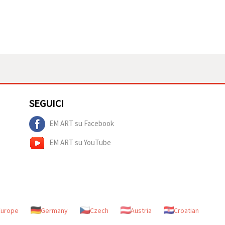
SEGUICI
EM ART su Facebook
EM ART su YouTube
Europe
Germany
Czech
Austria
Croatian