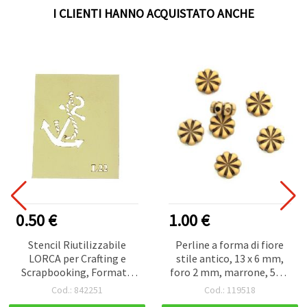
I CLIENTI HANNO ACQUISTATO ANCHE
0.50 €
1.00 €
Stencil Riutilizzabile
Perline a forma di fiore
LORCA per Crafting e
stile antico, 13 x 6 mm,
Scrapbooking, Formato
foro 2 mm, marrone, 50 g
3x4 cm, Modello L22
(~56 pz)
Cod.: 842251
Cod.: 119518