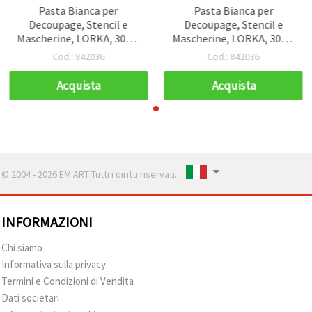
Pasta Bianca per
Pasta Bianca per
Decoupage, Stencil e
Decoupage, Stencil e
Mascherine, LORKA, 300 g
Mascherine, LORKA, 300 g
– per Stencil Art, Fai-da-te
– per Stencil Art, Fai-da-te
Cod.: 842036
Cod.: 842036
e Scrapbooking
e Scrapbooking
Acquista
Acquista
© 2004 - 2026 EM ART Tutti i diritti riservati..
INFORMAZIONI
Chi siamo
Informativa sulla privacy
Termini e Condizioni di Vendita
Dati societari