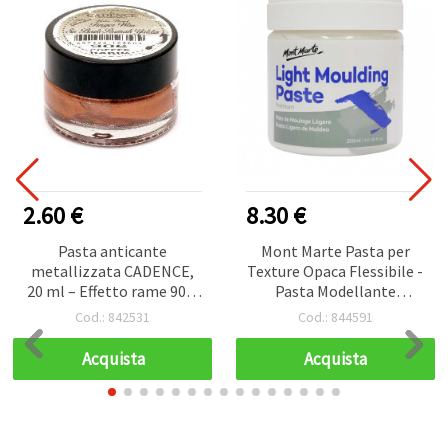
2.60 €
8.30 €
Pasta anticante
Mont Marte Pasta per
metallizzata CADENCE,
Texture Opaca Flessibile -
20 ml – Effetto rame 906,
Pasta Modellante
per antichizzare e
Leggera, 250 ml
Cod.: 842531
Cod.: 844591
doratura su legno,
metallo e altro – finitura
Acquista
Acquista
rame vintage, facile per
fai‑da‑te e hobbistica