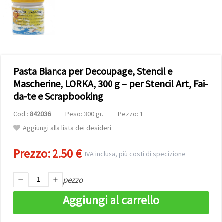
offerta e
visualizzare
contenuti
personalizzati.
• Fare clic
su "Accetta
tutto" per
accettare
Pasta Bianca per Decoupage, Stencil e
tutti i
cookie. •
Mascherine, LORKA, 300 g – per Stencil Art, Fai-
Clicca su
da-te e Scrapbooking
"Impostazioni
Cookie" per
personalizzare
Cod.:
842036
Peso: 300 gr.
Pezzo: 1
le tue
scelte. •
Aggiungi alla lista dei desideri
Puoi
modificare
Prezzo:
2.50 €
o revocare
IVA inclusa, più costi di spedizione
il tuo
consenso
in qualsiasi
pezzo
momento.
Per ulteriori
Aggiungi al carrello
informazioni,
consultare
la nostra