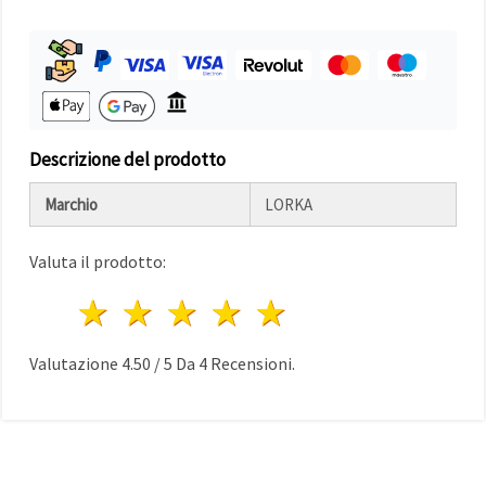
Politica sui
cookie
e
l'Informativa
sulla
privacy
.
Senza il tuo
consenso
verranno
impostati
Descrizione del prodotto
solo i
cookie
tecnicamente
Marchio
LORKA
necessari.
https://www.em-
art.it/information/about-
Valuta il prodotto:
cookies
1 stella
2 stelle
3 stelle
4 stelle
5 stelle
Accetta
tutto
Valutazione
4.50
/
5
Da
4
Recensioni.
Impostazioni