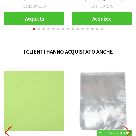
antico - 5 pz
Cod.: 507159
Cod.: 507175
Acquista
Acquista
I CLIENTI HANNO ACQUISTATO ANCHE
MIGLIOR VENDITORE