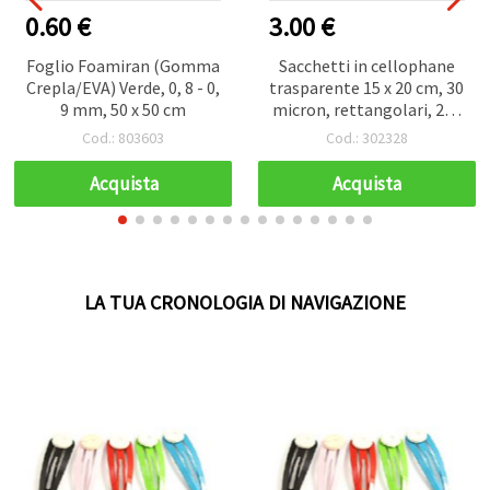
0.60 €
3.00 €
Foglio Foamiran (Gomma
Sacchetti in cellophane
Crepla/EVA) Verde, 0, 8 - 0,
trasparente 15 x 20 cm, 30
9 mm, 50 x 50 cm
micron, rettangolari, 200
pz
Cod.: 803603
Cod.: 302328
Acquista
Acquista
LA TUA CRONOLOGIA DI NAVIGAZIONE