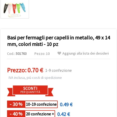
offerta e
visualizzare
contenuti
personalizzati.
• Fare clic
su "Accetta
tutto" per
accettare
Basi per fermagli per capelli in metallo, 49 x 14
tutti i
cookie. •
mm, colori misti - 10 pz
Clicca su
"Impostazioni
Aggiungi alla lista dei desideri
Cod.:
501763
Pezzo: 10
Cookie" per
personalizzare
le tue
scelte. •
Prezzo:
0.70 €
1-9 confezione
Puoi
modificare
IVA inclusa, più costi di spedizione
o revocare
il tuo
SCONTI
consenso
PER QUANTITÀ
in qualsiasi
momento.
Per ulteriori
- 30
0.49 €
%
10-19 confezione
informazioni,
consultare
- 40
0.42 €
la nostra
%
20 confezione +