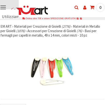
0
Utilizziamo
Ordina oltre 70€ e ottieni SPEDIZIONE GRATUITA!
i cookie
EM ART
›
Materiali per Creazione di Gioielli
(2776)
›
Materiali in Metallo
🍪
per Gioielli
(1076)
›
Accessori per Creazione di Gioielli
(76)
›
Basi per
Utilizziamo
fermagli per capelli in metallo, 49 x 14 mm, colori misti - 10 pz
cookie e
tecnologie
simili per
garantire il
funzionamento
del nostro
sito web.
Con il tuo
consenso,
utilizziamo
i cookie
anche per
scopi
analitici, di
marketing e
funzionali
per
migliorare
la nostra