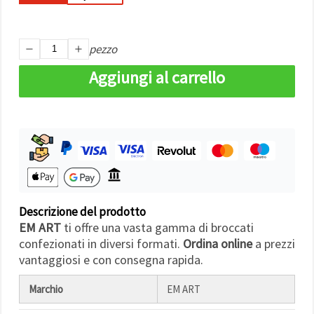
Politica sui
cookie
e
l'Informativa
sulla
privacy
.
pezzo
Senza il tuo
consenso
Aggiungi al carrello
verranno
impostati
solo i
cookie
tecnicamente
necessari.
https://www.em-
art.it/information/about-
cookies
Accetta
Descrizione del prodotto
tutto
EM ART
ti offre una vasta gamma di broccati
confezionati in diversi formati.
Ordina online
a prezzi
Impostazioni
vantaggiosi e con consegna rapida.
Marchio
EM ART