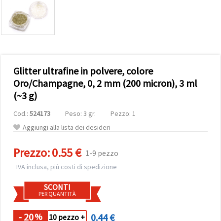
offerta e
visualizzare
contenuti
personalizzati.
• Fare clic
su "Accetta
tutto" per
accettare
Glitter ultrafine in polvere, colore
tutti i
cookie. •
Oro/Champagne, 0, 2 mm (200 micron), 3 ml
Clicca su
(~3 g)
"Impostazioni
Cookie" per
personalizzare
Cod.:
524173
Peso: 3 gr.
Pezzo: 1
le tue
scelte. •
Aggiungi alla lista dei desideri
Puoi
modificare
Prezzo:
0.55 €
o revocare
1-9 pezzo
il tuo
consenso
IVA inclusa, più costi di spedizione
in qualsiasi
momento.
SCONTI
Per ulteriori
PER QUANTITÀ
informazioni,
consultare
la nostra
- 20
0.44 €
%
10 pezzo +