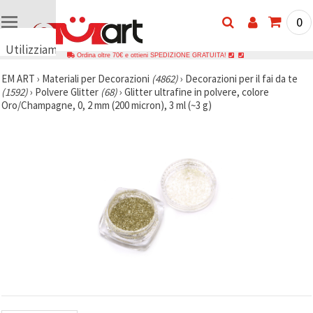
0
Utilizziamo
Ordina oltre 70€ e ottieni SPEDIZIONE GRATUITA!
i cookie
EM ART
›
Materiali per Decorazioni
(4862)
›
Decorazioni per il fai da te
🍪
(1592)
›
Polvere Glitter
(68)
›
Glitter ultrafine in polvere, colore
Utilizziamo
Oro/Champagne, 0, 2 mm (200 micron), 3 ml (~3 g)
cookie e
tecnologie
simili per
garantire il
funzionamento
del nostro
sito web.
Con il tuo
consenso,
utilizziamo
i cookie
anche per
scopi
analitici, di
marketing e
funzionali
per
migliorare
la nostra