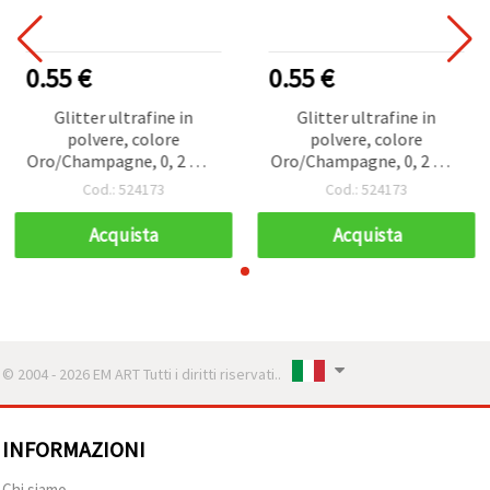
0.55 €
0.55 €
Glitter ultrafine in
Glitter ultrafine in
polvere, colore
polvere, colore
Oro/Champagne, 0, 2 mm
Oro/Champagne, 0, 2 mm
(200 micron), 3 ml (~3 g)
(200 micron), 3 ml (~3 g)
Cod.: 524173
Cod.: 524173
Acquista
Acquista
© 2004 - 2026 EM ART Tutti i diritti riservati..
INFORMAZIONI
Chi siamo