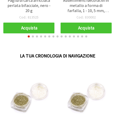
Paglia di carta arricciata
Abbellimenti decorativi in
perlata bifacciale, nero -
metallo a forma di
20 g
farfalla, 1 - 10, 5 mm,
colore argento, motivi
Cod.: 813525
Cod.: 830002
misti, in scatola
organizer - 10 pz
Acquista
Acquista
LA TUA CRONOLOGIA DI NAVIGAZIONE