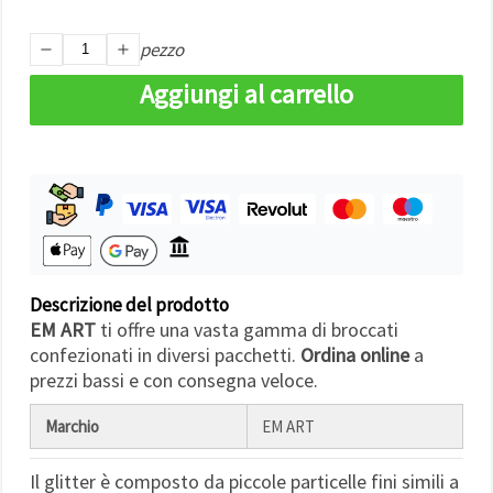
Politica sui
cookie
e
l'Informativa
pezzo
sulla
privacy
.
Aggiungi al carrello
Senza il tuo
consenso
verranno
impostati
solo i
cookie
tecnicamente
necessari.
https://www.em-
art.it/information/about-
cookies
Descrizione del prodotto
Accetta
EM ART
ti offre una vasta gamma di broccati
tutto
confezionati in diversi pacchetti.
Ordina online
a
prezzi bassi e con consegna veloce.
Impostazioni
Marchio
EM ART
Il glitter è composto da piccole particelle fini simili a