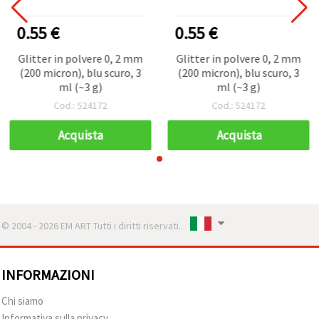
0.55 €
0.55 €
Glitter in polvere 0, 2 mm
Glitter in polvere 0, 2 mm
(200 micron), blu scuro, 3
(200 micron), blu scuro, 3
ml (~3 g)
ml (~3 g)
Cod.: 524172
Cod.: 524172
Acquista
Acquista
© 2004 - 2026 EM ART Tutti i diritti riservati..
INFORMAZIONI
Chi siamo
Informativa sulla privacy