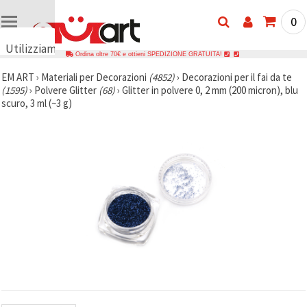
0
Utilizziamo
Ordina oltre 70€ e ottieni SPEDIZIONE GRATUITA!
i cookie
EM ART
›
Materiali per Decorazioni
(4852)
›
Decorazioni per il fai da te
🍪
(1595)
›
Polvere Glitter
(68)
›
Glitter in polvere 0, 2 mm (200 micron), blu
Utilizziamo
scuro, 3 ml (~3 g)
cookie e
tecnologie
simili per
garantire il
funzionamento
del nostro
sito web.
Con il tuo
consenso,
utilizziamo
i cookie
anche per
scopi
analitici, di
marketing e
funzionali
per
migliorare
la nostra