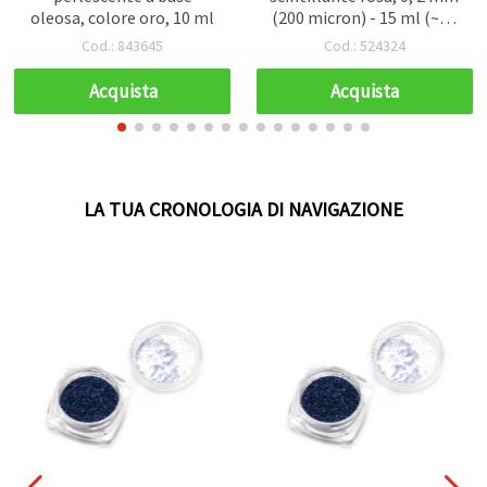
oleosa, colore oro, 10 ml
(200 micron) - 15 ml (~12
g)
Cod.: 843645
Cod.: 524324
Acquista
Acquista
LA TUA CRONOLOGIA DI NAVIGAZIONE