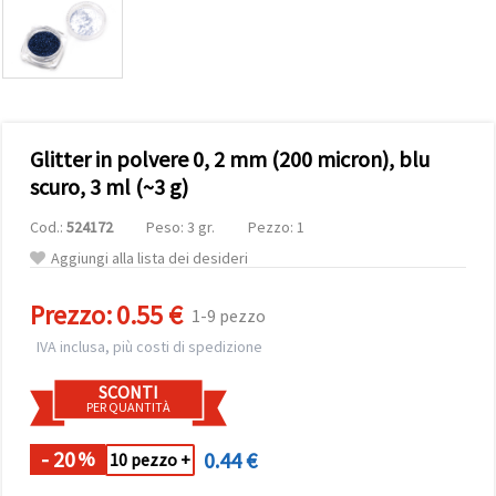
offerta e
visualizzare
contenuti
personalizzati.
• Fare clic
su "Accetta
tutto" per
accettare
Glitter in polvere 0, 2 mm (200 micron), blu
tutti i
cookie. •
scuro, 3 ml (~3 g)
Clicca su
"Impostazioni
Cod.:
524172
Peso: 3 gr.
Pezzo: 1
Cookie" per
personalizzare
Aggiungi alla lista dei desideri
le tue
scelte. •
Puoi
Prezzo:
0.55 €
1-9 pezzo
modificare
o revocare
IVA inclusa, più costi di spedizione
il tuo
consenso
SCONTI
in qualsiasi
PER QUANTITÀ
momento.
Per ulteriori
informazioni,
- 20
0.44 €
%
10 pezzo +
consultare
la nostra