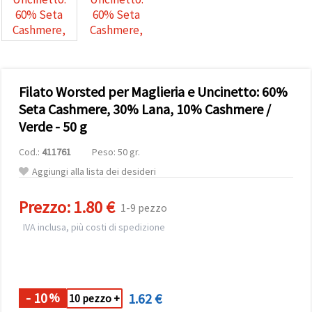
offerta e
visualizzare
contenuti
personalizzati.
• Fare clic
su "Accetta
tutto" per
Filato Worsted per Maglieria e Uncinetto: 60%
accettare
tutti i
Seta Cashmere, 30% Lana, 10% Cashmere /
cookie. •
Clicca su
Verde - 50 g
"Impostazioni
Cookie" per
Cod.:
411761
Peso: 50 gr.
personalizzare
le tue
Aggiungi alla lista dei desideri
scelte. •
Puoi
modificare
Prezzo:
1.80 €
1-9 pezzo
o revocare
il tuo
IVA inclusa, più costi di spedizione
consenso
in qualsiasi
SCONTI
momento.
PER QUANTITÀ
Per ulteriori
informazioni,
consultare
- 10
1.62 €
%
10 pezzo +
la nostra