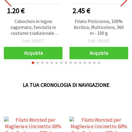
1.20 €
2.45 €
Cabochon in legno
Filato Policromo, 100%
sagomato, fanciulla in
Acrilico, Multicolore, 360
costume tradizionale,
m - 100 g
24x44x2 mm - 10 pezzi
Cod.: 121877
Cod.: 411621
Acquista
Acquista
LA TUA CRONOLOGIA DI NAVIGAZIONE