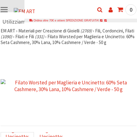
0
Utilizziamo
Ordina oltre 70€ e ottieni SPEDIZIONE GRATUITA!
i cookie
EM ART
›
Materiali per Creazione di Gioielli
(2769)
›
Fili, Cordoncini, Filati
(1090)
›
Filati e Fili
(331)
›
Filato Worsted per Maglieria e Uncinetto: 60%
🍪
Utilizziamo
Seta Cashmere, 30% Lana, 10% Cashmere / Verde - 50 g
cookie e
tecnologie
simili per
garantire il
funzionamento
del nostro
sito web.
Con il tuo
consenso,
utilizziamo
i cookie
anche per
scopi
analitici, di
marketing e
funzionali
per
migliorare
la nostra