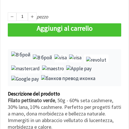
Politica sui
cookie
e
l'Informativa
sulla
pezzo
privacy
.
Senza il tuo
Aggiungi al carrello
consenso
verranno
impostati
solo i
cookie
tecnicamente
necessari.
https://www.em-
art.it/information/about-
cookies
Accetta
tutto
Descrizione del prodotto
Filato pettinato verde
, 50g - 60% seta cashmere,
Impostazioni
30% lana, 10% cashmere. Perfetto per progetti fatti
a mano, dona morbidezza e bellezza naturale.
Immergiti in un abbraccio vellutato di lucentezza,
morbidezza e calore.