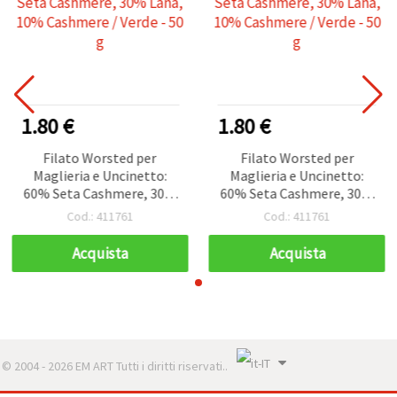
1.80 €
1.80 €
Filato Worsted per
Filato Worsted per
Maglieria e Uncinetto:
Maglieria e Uncinetto:
60% Seta Cashmere, 30%
60% Seta Cashmere, 30%
Lana, 10% Cashmere /
Lana, 10% Cashmere /
Cod.: 411761
Cod.: 411761
Verde - 50 g
Verde - 50 g
Acquista
Acquista
© 2004 - 2026 EM ART Tutti i diritti riservati..