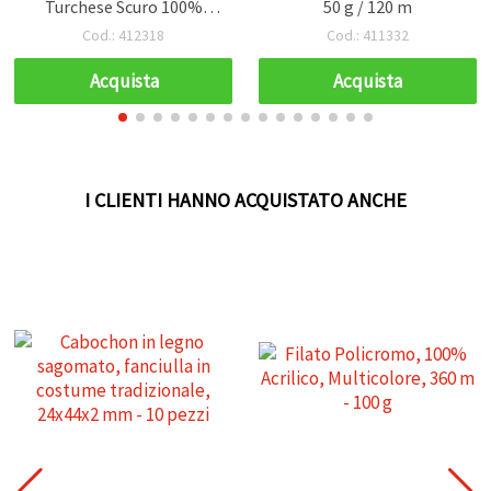
Turchese Scuro 100%
50 g / 120 m
Poliestere - 100 g, Maglia
Cod.: 412318
Cod.: 411332
Acquista
Acquista
I CLIENTI HANNO ACQUISTATO ANCHE