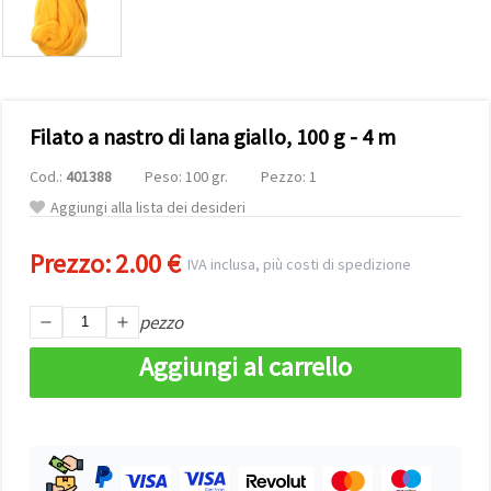
offerta e
visualizzare
contenuti
personalizzati.
• Fare clic
su "Accetta
tutto" per
Filato a nastro di lana giallo, 100 g - 4 m
accettare
tutti i
Cod.:
401388
Peso: 100 gr.
Pezzo: 1
cookie. •
Clicca su
Aggiungi alla lista dei desideri
"Impostazioni
Cookie" per
personalizzare
Prezzo:
2.00 €
IVA inclusa, più costi di spedizione
le tue
scelte. •
Puoi
modificare
pezzo
o revocare
il tuo
Aggiungi al carrello
consenso
in qualsiasi
momento.
Per ulteriori
informazioni,
consultare
la nostra