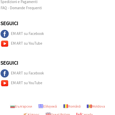
Spedizioni e Pagamenti
FAQ - Domande Frequenti
SEGUICI
EM ART su Facebook
EM ART su YouTube
SEGUICI
EM ART su Facebook
EM ART su YouTube
Български
Ελληνικά
Română
Moldova
Κύπρος
Great Britain
Canada