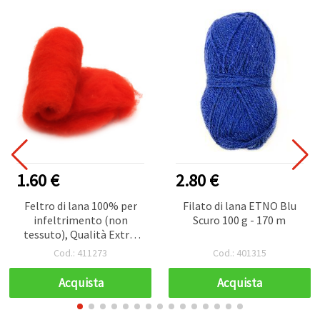
1.60 €
2.80 €
Feltro di lana 100% per
Filato di lana ETNO Blu
infeltrimento (non
Scuro 100 g - 170 m
tessuto), Qualità Extra,
Arancio-Rosso Elettrico,
Cod.: 411273
Cod.: 401315
700 x 600 mm - 50 g
Acquista
Acquista