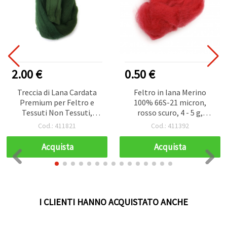
2.00 €
0.50 €
Treccia di Lana Cardata
Feltro in lana Merino
Premium per Feltro e
100% 66S-21 micron,
Tessuti Non Tessuti,
rosso scuro, 4 - 5 g,
Sfumature Verde Scuro -
accessori moda e
Cod.: 411821
Cod.: 411392
50 g
giocattoli
Acquista
Acquista
I CLIENTI HANNO ACQUISTATO ANCHE