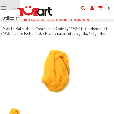
0
Utilizziamo
Ordina oltre 70€ e ottieni SPEDIZIONE GRATUITA!
i cookie
EM ART
›
Materiali per Creazione di Gioielli
(2776)
›
Fili, Cordoncini, Filati
🍪
(1093)
›
Lana e Feltro
(145)
›
Filato a nastro di lana giallo, 100 g - 4 m
Utilizziamo
cookie e
tecnologie
simili per
garantire il
funzionamento
del nostro
sito web.
Con il tuo
consenso,
utilizziamo
i cookie
anche per
scopi
analitici, di
marketing e
funzionali
per
migliorare
la nostra