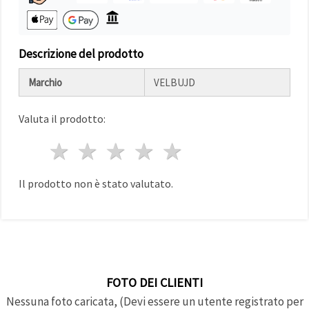
Politica sui
cookie
e
l'Informativa
sulla
privacy
.
Descrizione del prodotto
Senza il tuo
consenso
verranno
Marchio
VELBUJD
impostati
solo i
cookie
Valuta il prodotto:
tecnicamente
necessari.
1 stella
2 stelle
3 stelle
4 stelle
5 stelle
https://www.em-
art.it/information/about-
cookies
Il prodotto non è stato valutato.
Accetta
tutto
Impostazioni
FOTO DEI CLIENTI
Nessuna foto caricata, (Devi essere un utente registrato per