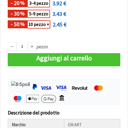
Politica sui
- 20
3.92 €
%
3-4 pezzo
cookie
e
l'Informativa
- 30
3.43 €
%
5-9 pezzo
sulla
privacy
.
Senza il tuo
- 50
2.45 €
%
10 pezzo +
consenso
verranno
impostati
solo i
pezzo
cookie
tecnicamente
necessari.
Aggiungi al carrello
https://www.em-
art.it/information/about-
cookies
Accetta
tutto
Impostazioni
Descrizione del prodotto
Marchio
EM ART