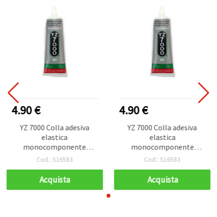
4.90 €
4.90 €
YZ 7000 Colla adesiva
YZ 7000 Colla adesiva
elastica
elastica
monocomponente
monocomponente
multifunzione, ad
multifunzione, ad
Cod.: 516583
Cod.: 516583
asciugatura rapida e
asciugatura rapida e
impermeabile, 110 ml
impermeabile, 110 ml
Acquista
Acquista