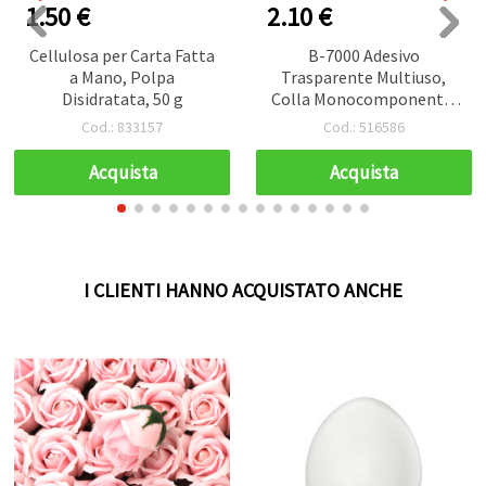
1.50 €
2.10 €
Cellulosa per Carta Fatta
B-7000 Adesivo
a Mano, Polpa
Trasparente Multiuso,
Disidratata, 50 g
Colla Monocomponente,
15 ml
Cod.: 833157
Cod.: 516586
Acquista
Acquista
I CLIENTI HANNO ACQUISTATO ANCHE