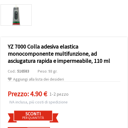
offerta e
visualizzare
contenuti
personalizzati.
• Fare clic
su "Accetta
tutto" per
accettare
tutti i
YZ 7000 Colla adesiva elastica
cookie. •
Clicca su
monocomponente multifunzione, ad
"Impostazioni
asciugatura rapida e impermeabile, 110 ml
Cookie" per
personalizzare
le tue
Cod.:
516583
Peso: 93 gr.
scelte. •
Puoi
Aggiungi alla lista dei desideri
modificare
o revocare
il tuo
Prezzo:
4.90 €
1-2 pezzo
consenso
in qualsiasi
IVA inclusa, più costi di spedizione
momento.
Per ulteriori
SCONTI
informazioni,
PER QUANTITÀ
consultare
la nostra