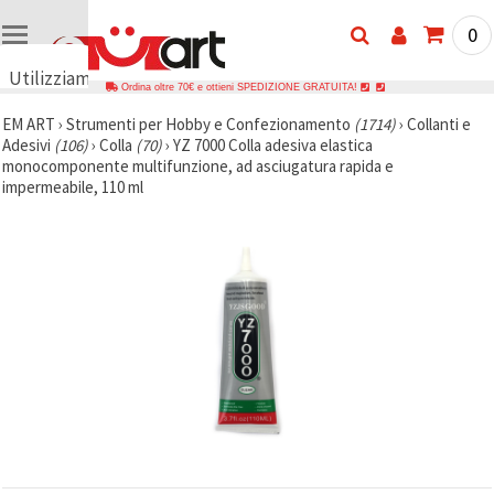
0
Utilizziamo
Ordina oltre 70€ e ottieni SPEDIZIONE GRATUITA!
i cookie
EM ART
›
Strumenti per Hobby e Confezionamento
(1714)
›
Collanti e
🍪
Adesivi
(106)
›
Colla
(70)
›
YZ 7000 Colla adesiva elastica
Utilizziamo
monocomponente multifunzione, ad asciugatura rapida e
cookie e
impermeabile, 110 ml
tecnologie
simili per
garantire il
funzionamento
del nostro
sito web.
Con il tuo
consenso,
utilizziamo
i cookie
anche per
scopi
analitici, di
marketing e
funzionali
per
migliorare
la nostra