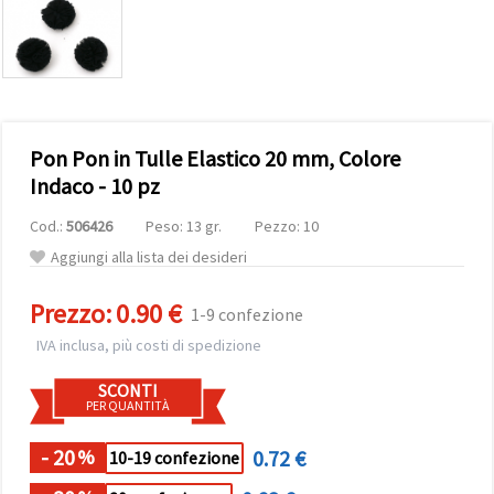
offerta e
visualizzare
contenuti
personalizzati.
• Fare clic
su "Accetta
tutto" per
accettare
Pon Pon in Tulle Elastico 20 mm, Colore
tutti i
cookie. •
Indaco - 10 pz
Clicca su
"Impostazioni
Cod.:
506426
Peso: 13 gr.
Pezzo: 10
Cookie" per
personalizzare
Aggiungi alla lista dei desideri
le tue
scelte. •
Puoi
Prezzo:
0.90 €
1-9 confezione
modificare
o revocare
IVA inclusa, più costi di spedizione
il tuo
consenso
SCONTI
in qualsiasi
PER QUANTITÀ
momento.
Per ulteriori
informazioni,
- 20
0.72 €
%
10-19 confezione
consultare
la nostra