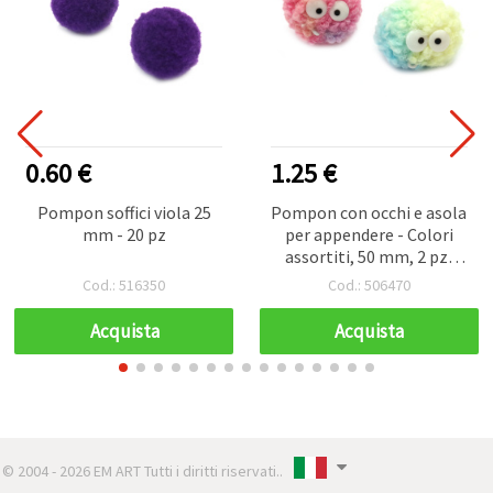
0.60 €
1.25 €
Pompon soffici viola 25
Pompon con occhi e asola
mm - 20 pz
per appendere - Colori
assortiti, 50 mm, 2 pz,
bambini
Cod.: 516350
Cod.: 506470
Acquista
Acquista
© 2004 - 2026 EM ART Tutti i diritti riservati..