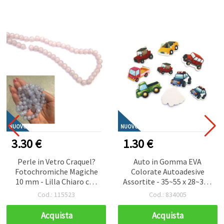
NUOVO
NUOVO
3.30 €
1.30 €
Perle in Vetro Craquel?
Auto in Gomma EVA
Fotochromiche Magiche
Colorate Autoadesive
10 mm - Lilla Chiaro che
Assortite - 35~55 x 28~35 x
Diventa Blu al Sole, Foro 1
2, 5 mm, 15 - 17 pz -
Cod.: 115523
Cod.: 834005
mm, Filo ~85 pz - Ideali,
Stickers Decorativi per e
che Cambiano Colore con
Bambini
Acquista
Acquista
la Luc