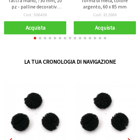
fatti a mano, ?30 mm, 10
forma di mela, colore
pz - palline decorative
argento, 60 x 85 mm
soffici per lavori creativi
Cod.: 506436
Cod.: 812686
Acquista
Acquista
LA TUA CRONOLOGIA DI NAVIGAZIONE