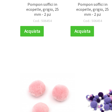
Pompon soffici in
Pompon soffici in
ecopelle, grigio, 25
ecopelle, grigio, 25
mm - 2 pz
mm - 2 pz
Cod.: 506454
Cod.: 506454
Acquista
Acquista