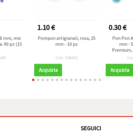
1.10 €
0.30 €
26 mm, mix
Pompon artigianali, rosa, 25
Pon Pon A
a. 90 pz (15
mm - 10 pz
mm - 5
Premium, I
6405
Cod.: 506432
Cod
Acquista
Acquista
SEGUICI