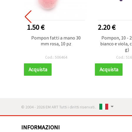
VENDITORE
1.50 €
2.20 €
rtiti -
Pompon fatti a mano 30
Pompon, 10 - 
it?
mm rosa, 10 pz
bianco e viola, c
per
g)
stivi,
Cod.: 506464
Cod.: 51
Acquista
Acquista
© 2004 - 2026 EM ART Tutti i diritti riservati..
INFORMAZIONI