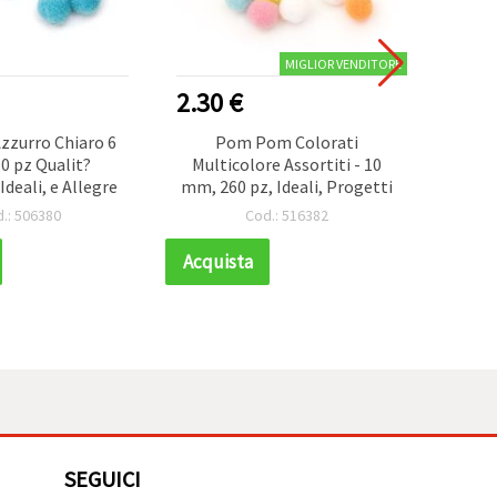
MIGLIOR VENDITORE
NUOVO
2.30 €
1.10
zzurro Chiaro 6
Pom Pom Colorati
Pom 
0 pz Qualit?
Multicolore Assortiti - 10
Ro
deali, e Allegre
mm, 260 pz, Ideali, Progetti
.: 506380
Cod.: 516382
Acquista
Acqui
SEGUICI