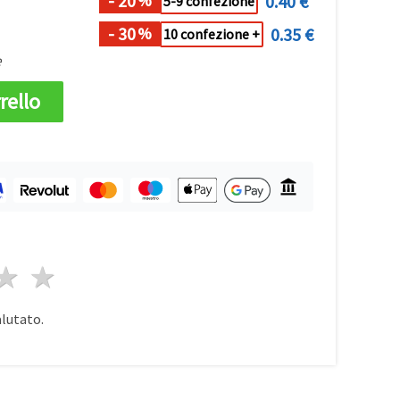
- 20
0.40 €
%
5-9 confezione
- 30
0.35 €
%
10 confezione +
e
rello
a
elle
 stelle
4 stelle
5 stelle
alutato.