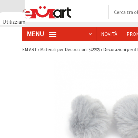
Utilizziamo
i cookie
MENU
NOVITÀ
PRO
🍪
Utilizziamo
cookie e
EM ART
›
Materiali per Decorazioni
(4852)
›
Decorazioni per il 
tecnologie
simili per
garantire il
funzionamento
del nostro
sito web.
Con il tuo
consenso,
utilizziamo
i cookie
anche per
scopi
analitici, di
marketing e
funzionali
per
migliorare
la nostra