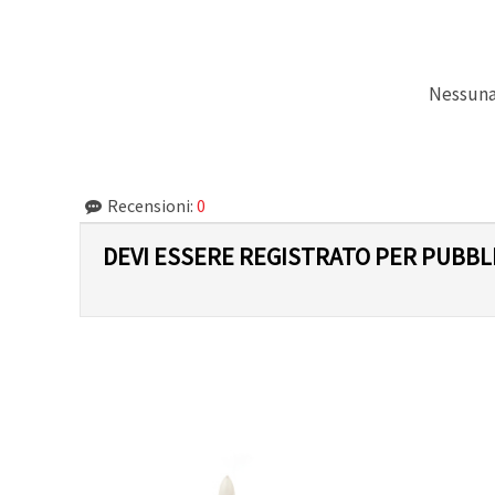
Politica sui
cookie
e
l'Informativa
sulla
privacy
.
Senza il tuo
Nessuna 
consenso
verranno
impostati
solo i
cookie
tecnicamente
Recensioni:
0
necessari.
https://www.em-
art.it/information/about-
DEVI ESSERE REGISTRATO PER PUBB
cookies
Accetta
tutto
Impostazioni