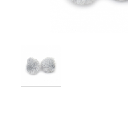
offerta e
visualizzare
contenuti
personalizzati.
• Fare clic
su "Accetta
tutto" per
accettare
tutti i
cookie. •
Clicca su
"Impostazioni
Cookie" per
personalizzare
le tue
scelte. •
Puoi
modificare
o revocare
il tuo
consenso
in qualsiasi
momento.
Per ulteriori
informazioni,
consultare
la nostra