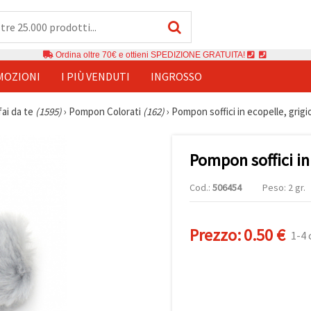
Ordina oltre 70€ e ottieni SPEDIZIONE GRATUITA!
MOZIONI
I PIÙ VENDUTI
INGROSSO
fai da te
(1595)
›
Pompon Colorati
(162)
›
Pompon soffici in ecopelle, grigi
Pompon soffici in
Cod.:
506454
Peso: 2 gr.
Prezzo:
0.50 €
1-4