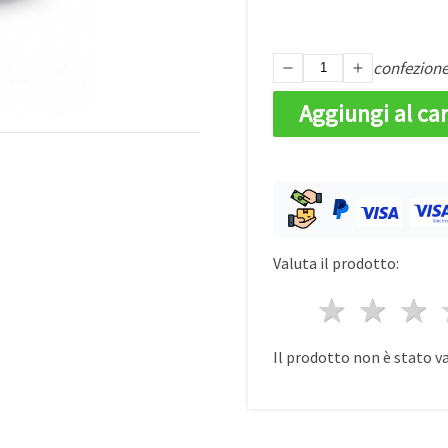
confezion
Aggiungi al car
Valuta il prodotto:
1 stell
2 st
3
Il prodotto non è stato v