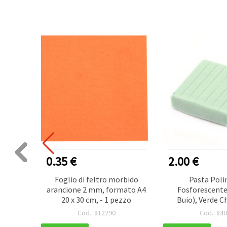
0.35 €
2.00 €
Rosa
Foglio di feltro morbido
Pasta Poli
 pz
arancione 2 mm, formato A4
Fosforescente 
20 x 30 cm, - 1 pezzo
Buio), Verde Ch
Cod.: 812290
Cod.: 84