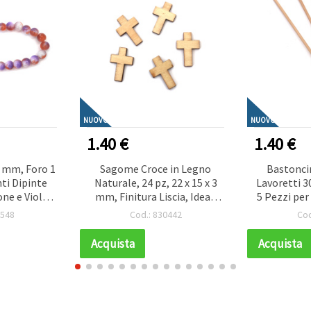
NUOVO
NUOVO
1.40 €
1.40 €
0 mm, Foro 1
Sagome Croce in Legno
Bastoncin
ti Dipinte
Naturale, 24 pz, 22 x 15 x 3
Lavoretti 3
one e Viola
mm, Finitura Liscia, Ideali
5 Pezzi per
ca, Filo da
per Decorazioni,
F
5548
Cod.: 830442
Cod
ite Mix) -
Scrapbooking, Confezioni
ra Perline &
Regalo e Progetti Fai da Te
Acquista
Acquista
DIY