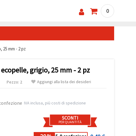
0
o, 25 mm - 2 pz
 ecopelle, grigio, 25 mm - 2 pz
Aggiungi alla lista dei desideri
Pezzo: 2
 confezione
IVA inclusa, più costi di spedizione
SCONTI
PER QUANTITÀ