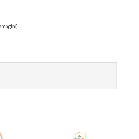
mmagini).
-30%