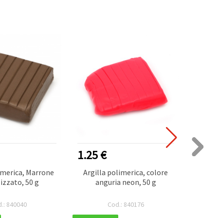
1.25 €
1.90
imerica, Marrone
Argilla polimerica, colore
Sagome
izzato, 50 g
anguria neon, 50 g
forma 
x 50 x
.: 840040
Cod.: 840176