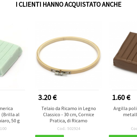
I CLIENTI HANNO ACQUISTATO ANCHE
3.20 €
1.60 €
merica
Telaio da Ricamo in Legno
Argilla pol
(Brilla al
Classico - 30 cm, Cornice
metall
iaro, 50 g
Pratica, di Ricamo
0100
Cod.: 502924
Cod