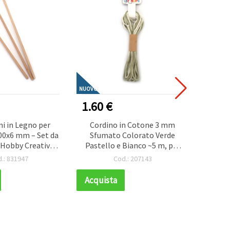
NUOVO
NUOVO
1.60 €
3.70
i in Legno per
Cordino in Cotone 3 mm
Entus
00x6 mm – Set da
Sfumato Colorato Verde
Cocco
 Hobby Creativi e
Pastello e Bianco ~5 m, per
Assem
ai da Te
Macramè, Nodi
Edu
.: 831947
Cod.: 207143
Lav
Acquista
Acqui