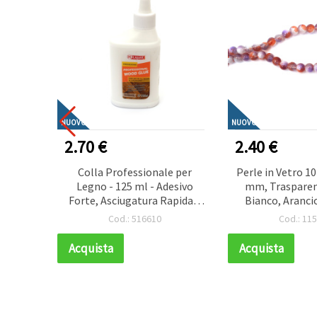
NUOVO
NUOVO
2.70 €
2.40 €
x30 cm
Colla Professionale per
Perle in Vetro 1
ndi –
Legno - 125 ml - Adesivo
mm, Trasparen
irl” con
Forte, Asciugatura Rapida e
Bianco, Aranci
-30132
Resistente per Giunzioni in
con Pittura Bian
Cod.: 516610
Cod.: 11
Legno, Riparazione Mobili,
~85 pz (Assort
di, Creativa
Ideali, Infilatu
Acquista
Acquista