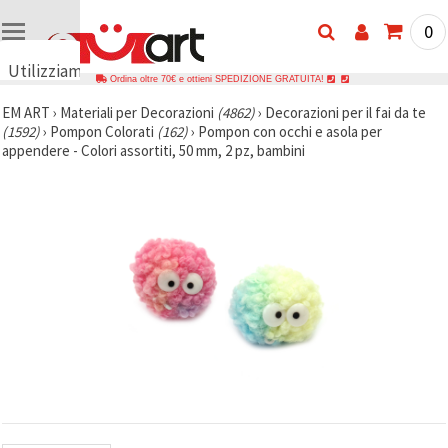
0
Utilizziamo
Ordina oltre 70€ e ottieni SPEDIZIONE GRATUITA!
i cookie
EM ART
›
Materiali per Decorazioni
(4862)
›
Decorazioni per il fai da te
🍪
(1592)
›
Pompon Colorati
(162)
›
Pompon con occhi e asola per
Utilizziamo
appendere - Colori assortiti, 50 mm, 2 pz, bambini
cookie e
tecnologie
simili per
garantire il
funzionamento
del nostro
sito web.
Con il tuo
consenso,
utilizziamo
i cookie
anche per
scopi
analitici, di
marketing e
funzionali
per
migliorare
la nostra