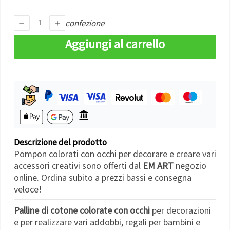
Politica sui
cookie
e
l'Informativa
confezione
sulla
privacy
.
Aggiungi al carrello
Senza il tuo
consenso
verranno
impostati
solo i
cookie
tecnicamente
necessari.
https://www.em-
art.it/information/about-
cookies
Descrizione del prodotto
Accetta
Pompon colorati con occhi per decorare e creare vari
tutto
accessori creativi sono offerti dal
EM ART
negozio
online. Ordina subito a prezzi bassi e consegna
Impostazioni
veloce!
Palline di cotone colorate con occhi
per decorazioni
e per realizzare vari addobbi, regali per bambini e