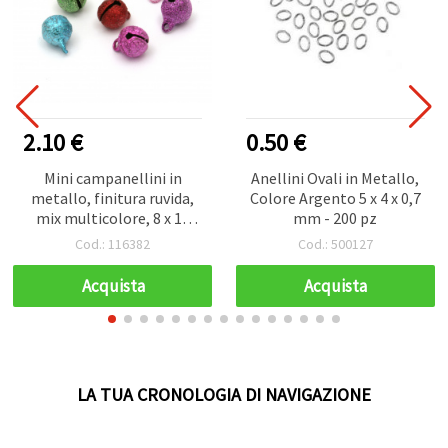
2.10 €
0.50 €
Mini campanellini in
Anellini Ovali in Metallo,
metallo, finitura ruvida,
Colore Argento 5 x 4 x 0,7
mix multicolore, 8 x 10
mm - 200 pz
mm, foro: 1,5 mm - 20 pz
Cod.: 116382
Cod.: 500127
Acquista
Acquista
LA TUA CRONOLOGIA DI NAVIGAZIONE