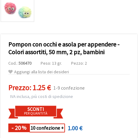
offerta e
visualizzare
contenuti
personalizzati.
• Fare clic
su "Accetta
tutto" per
accettare
Pompon con occhi e asola per appendere -
tutti i
cookie. •
Colori assortiti, 50 mm, 2 pz, bambini
Clicca su
"Impostazioni
Cod.:
506470
Peso: 13 gr.
Pezzo: 2
Cookie" per
personalizzare
Aggiungi alla lista dei desideri
le tue
scelte. •
Puoi
Prezzo:
1.25 €
1-9 confezione
modificare
o revocare
IVA inclusa, più costi di spedizione
il tuo
consenso
SCONTI
in qualsiasi
PER QUANTITÀ
momento.
Per ulteriori
informazioni,
- 20
1.00 €
%
10 confezione +
consultare
la nostra