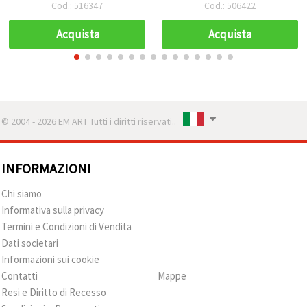
Biglietti Festivi, Album,
Cod.: 516347
Cod.: 506422
Scatole
Acquista
Acquista
© 2004 - 2026 EM ART Tutti i diritti riservati..
INFORMAZIONI
Chi siamo
Informativa sulla privacy
Termini e Condizioni di Vendita
Dati societari
Informazioni sui cookie
Contatti
Mappe
Resi e Diritto di Recesso