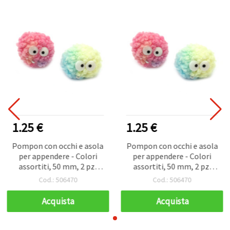
1.25 €
1.25 €
Pompon con occhi e asola
Pompon con occhi e asola
per appendere - Colori
per appendere - Colori
assortiti, 50 mm, 2 pz,
assortiti, 50 mm, 2 pz,
bambini
bambini
Cod.: 506470
Cod.: 506470
Acquista
Acquista