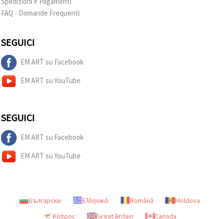
Spedizioni e Pagamenti
FAQ - Domande Frequenti
SEGUICI
EM ART su Facebook
EM ART su YouTube
SEGUICI
EM ART su Facebook
EM ART su YouTube
Български
Ελληνικά
Română
Moldova
Κύπρος
Great Britain
Canada