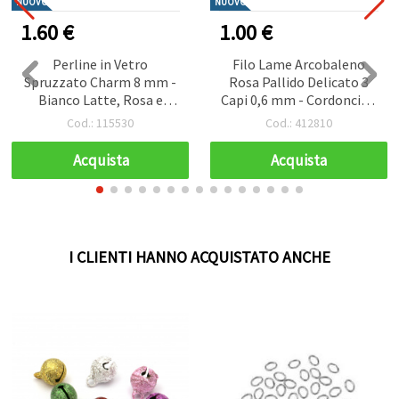
NUOVO
NUOVO
1.60 €
1.00 €
Perline in Vetro
Filo Lame Arcobaleno
Spruzzato Charm 8 mm -
Rosa Pallido Delicato 3
Bianco Latte, Rosa e
Capi 0,6 mm - Cordoncino
Verde Assortite, Foro 1
Morbido, Lucido ed
Cod.: 115530
Cod.: 412810
mm, Filo ~105 pz, Freschi
Elegante, Rotolo ~10 m
e Creazioni Artigianali
Acquista
Acquista
I CLIENTI HANNO ACQUISTATO ANCHE