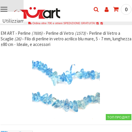
0
Utilizziamo
Ordina oltre 70€ e ottieni SPEDIZIONE GRATUITA!
i cookie
EM ART
›
Perline
(7695)
›
Perline di Vetro
(1573)
›
Perline di Vetro a
🍪
Scaglie
(26)
›
Filo di perline in vetro acrilico blu mare, 5 - 7 mm, lunghezza
Utilizziamo
±80 cm - Ideale, e accessori
cookie e
tecnologie
simili per
garantire il
funzionamento
del nostro
sito web.
Con il tuo
consenso,
utilizziamo
i cookie
anche per
scopi
analitici, di
marketing e
funzionali
ТОП ПРОДУКТ
per
migliorare
la nostra