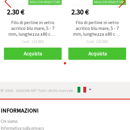
MIGLIOR VENDITORE
MIGLIOR VENDITORE
2.30 €
2.30 €
Filo di perline in vetro
Filo di perline in vetro
acrilico blu mare, 5 - 7
acrilico blu mare, 5 - 7
mm, lunghezza ±80 cm -
mm, lunghezza ±80 cm -
Ideale, e accessori
Ideale, e accessori
Cod.: 101980
Cod.: 101980
Acquista
Acquista
© 2004 - 2026 EM ART Tutti i diritti riservati..
INFORMAZIONI
Chi siamo
Informativa sulla privacy