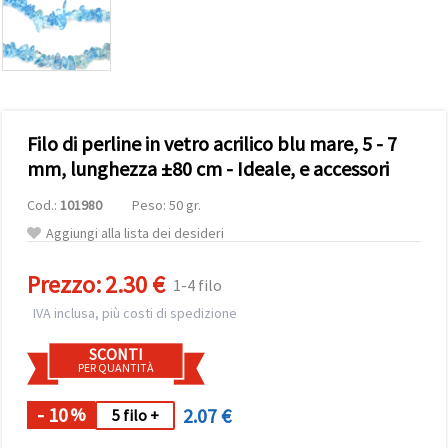
offerta e
visualizzare
contenuti
personalizzati.
• Fare clic
su "Accetta
tutto" per
accettare
Filo di perline in vetro acrilico blu mare, 5 - 7
tutti i
cookie. •
mm, lunghezza ±80 cm - Ideale, e accessori
Clicca su
"Impostazioni
Cod.:
101980
Peso: 50 gr.
Cookie" per
personalizzare
Aggiungi alla lista dei desideri
le tue
scelte. •
Puoi
Prezzo:
2.30 €
1-4 filo
modificare
o revocare
IVA inclusa, più costi di spedizione
il tuo
consenso
SCONTI
in qualsiasi
PER QUANTITÀ
momento.
Per ulteriori
informazioni,
- 10
2.07 €
%
5 filo +
consultare
la nostra