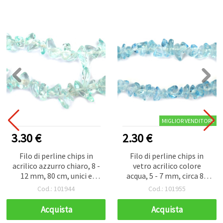
MIGLIOR VENDITORE
3.30 €
2.30 €
Filo di perline chips in
Filo di perline chips in
acrilico azzurro chiaro, 8 -
vetro acrilico colore
12 mm, 80 cm, unici e
acqua, 5 - 7 mm, circa 80
progetti
cm - Ideale, e decorazioni
Cod.: 101944
Cod.: 101955
Acquista
Acquista