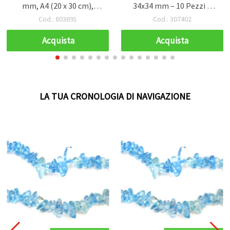
mm, A4 (20 x 30 cm),
34x34 mm – 10 Pezzi –
ciclamino con glitter
Ideali per Confezioni
Cod.: 803691
Cod.: 307402
Regalo, Decorazioni e
Hobby Creativi Fai da Te
Acquista
Acquista
Natale
LA TUA CRONOLOGIA DI NAVIGAZIONE