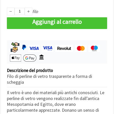
Politica sui
cookie
e
l'Informativa
filo
sulla
privacy
.
Aggiungi al carrello
Senza il tuo
consenso
verranno
impostati
solo i
cookie
tecnicamente
necessari.
https://www.em-
art.it/information/about-
cookies
Descrizione del prodotto
Accetta
Filo di perline di vetro trasparente a forma di
tutto
scheggia
Impostazioni
Il vetro è uno dei materiali più antichi conosciuti. Le
perline di vetro vengono realizzate fin dall’antica
Mesopotamia ed Egitto, dove erano
particolarmente apprezzate. Donano un senso di