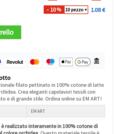
- 10
1.08 €
%
10 pezzo +
rello
otto
zionale filato pettinato in 100% cotone di latte
rchidea. Crea eleganti capolavori tessili con
to e di grande stile. Ordina online su EM ART!
EM ART
d è realizzato interamente in 100% cotone di
el colore orchidea.
Questo materiale tessile è