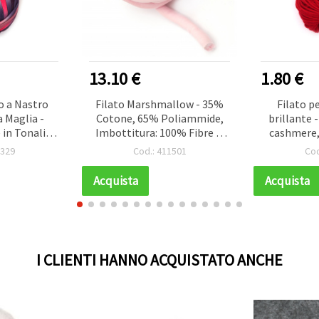
13.10 €
1.80 €
o a Nastro
Filato Marshmallow - 35%
Filato p
a Maglia -
Cotone, 65% Poliammide,
brillante 
 in Tonalità
Imbottitura: 100% Fibre di
cashmere,
, 100 g
Poliestere / Rosa - 25 m ~
cashmer
2329
Cod.: 411501
Cod
ito)
500 grammi
Acquista
Acquista
I CLIENTI HANNO ACQUISTATO ANCHE