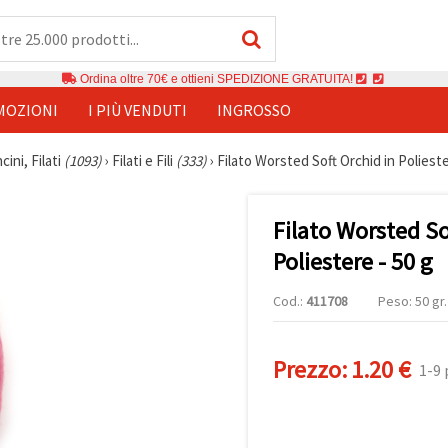
Ordina oltre 70€ e ottieni SPEDIZIONE GRATUITA!
MOZIONI
I PIÙ VENDUTI
INGROSSO
cini, Filati
(1093)
›
Filati e Fili
(333)
›
Filato Worsted Soft Orchid in Polieste
Filato Worsted So
Poliestere - 50 g
Cod.:
411708
Peso: 50 gr.
Prezzo:
1.20 €
1-9