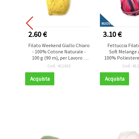
NUOVO
2.60 €
3.10 €
ipria -
Filato Weekend Giallo Chiaro
Fettuccia Filat
0 g
- 100% Cotone Naturale -
Soft Melange 
100 g (90 m), per Lavoro a
100% Poliestere
Maglia, Uncinetto e
Rosa & Viola
Cod.: 411632
Cod.: 41
Creazioni Estive
(Assort
Luminosissim
Acquista
Acquista