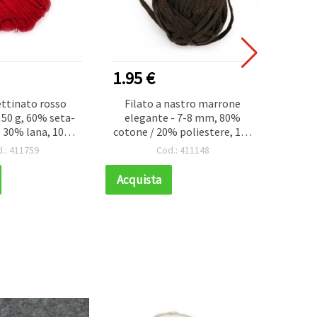
1.95 €
1.10
ettinato rosso
Filato a nastro marrone
Gomit
- 50 g, 60% seta-
elegante - 7-8 mm, 80%
con Fi
 30% lana, 10%
cotone / 20% poliestere, 100
Ac
e, per maglia
g / 50 m
.: 411759
Cod.: 411148
Acquista
Acqui