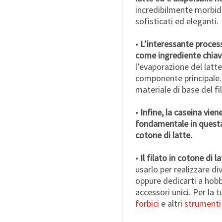
incredibilmente morbido
sofisticati ed eleganti.
•
L’interessante processo
come ingrediente chiav
l’evaporazione del latte,
componente principale. 
materiale di base del fi
•
Infine, la caseina vie
fondamentale in questa
cotone di latte.
•
Il filato in cotone di l
usarlo per realizzare di
oppure dedicarti a hobb
accessori unici. Per la 
forbici
e altri
strumenti