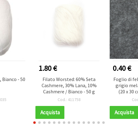
1.80 €
0.40 €
 Bianco - 50
Filato Worsted: 60% Seta
Foglio di f
Cashmere, 30% Lana, 10%
grigio mel
Cashmere / Bianco - 50 g
(20 x 30 
resisten
1035
Cod.: 411758
Cod
crea
Acquista
Acquista