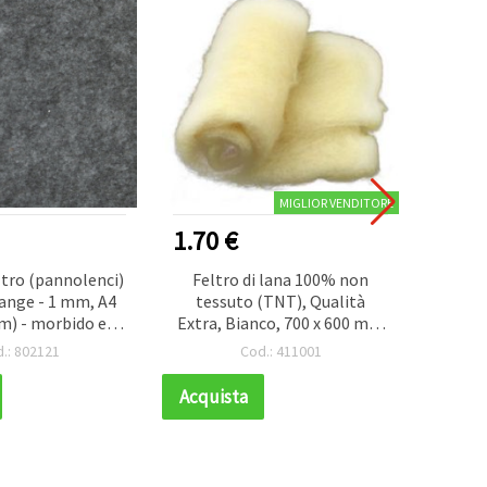
MIGLIOR VENDITORE
1.70 €
0.40
eltro (pannolenci)
Feltro di lana 100% non
Foglio
ange - 1 mm, A4
tessuto (TNT), Qualità
(panno
cm) - morbido e
Extra, Bianco, 700 x 600 mm
1 pe
te, per cucito
- 50 g
.: 802121
Cod.: 411001
tivo, 1 pz
Acquista
Acqui