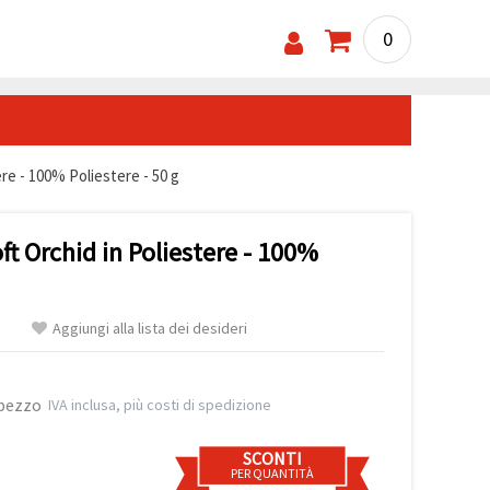
0
re - 100% Poliestere - 50 g
ft Orchid in Poliestere - 100%
Aggiungi alla lista dei desideri
 pezzo
IVA inclusa, più costi di spedizione
SCONTI
PER QUANTITÀ