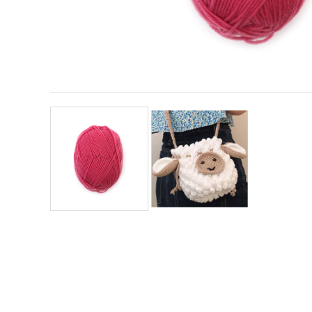
offerta e
visualizzare
contenuti
personalizzati.
• Fare clic
su "Accetta
tutto" per
accettare
tutti i
cookie. •
Clicca su
"Impostazioni
Cookie" per
personalizzare
le tue
scelte. •
Puoi
modificare
o revocare
il tuo
consenso
in qualsiasi
momento.
Per ulteriori
informazioni,
consultare
la nostra