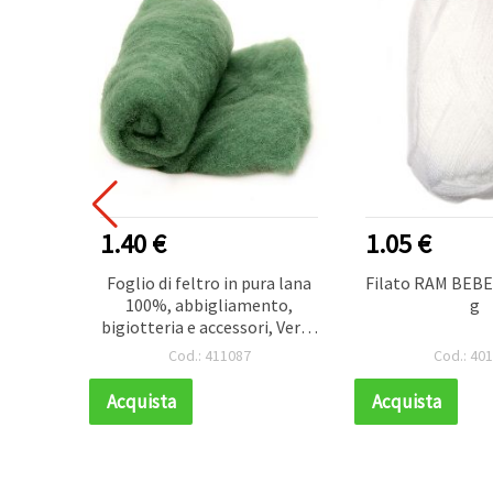
1.40 €
1.05 €
hno
Foglio di feltro in pura lana
Filato RAM BEBE,
70 m,
100%, abbigliamento,
g
Mano
bigiotteria e accessori, Verde
700 x 600 mm - 50 g
Cod.: 411087
Cod.: 40
Acquista
Acquista