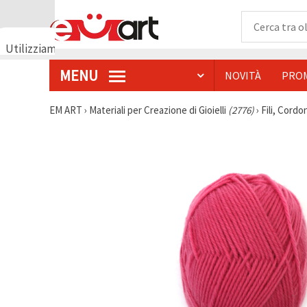
Utilizziamo
i cookie
MENU
NOVITÀ
PRO
🍪
Utilizziamo
cookie e
EM ART
›
Materiali per Creazione di Gioielli
(2776)
›
Fili, Cordon
tecnologie
simili per
garantire il
funzionamento
del nostro
sito web.
Con il tuo
consenso,
utilizziamo
i cookie
anche per
scopi
analitici, di
marketing e
funzionali
per
migliorare
la nostra