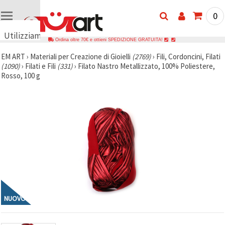
0
Utilizziamo
Ordina oltre 70€ e ottieni SPEDIZIONE GRATUITA!
i cookie
EM ART
›
Materiali per Creazione di Gioielli
(2769)
›
Fili, Cordoncini, Filati
🍪
(1090)
›
Filati e Fili
(331)
›
Filato Nastro Metallizzato, 100% Poliestere,
Utilizziamo
Rosso, 100 g
cookie e
tecnologie
simili per
garantire il
funzionamento
del nostro
sito web.
Con il tuo
consenso,
utilizziamo
i cookie
anche per
scopi
analitici, di
marketing e
funzionali
NUOVO
per
migliorare
la nostra