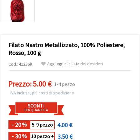
offerta e
visualizzare
contenuti
personalizzati.
• Fare clic
su "Accetta
tutto" per
accettare
Filato Nastro Metallizzato, 100% Poliestere,
tutti i
cookie. •
Rosso, 100 g
Clicca su
"Impostazioni
Aggiungi alla lista dei desideri
Cod.:
412368
Cookie" per
personalizzare
le tue
scelte. •
Prezzo:
5.00 €
1-4 pezzo
Puoi
modificare
IVA inclusa, più costi di spedizione
o revocare
il tuo
SCONTI
consenso
PER QUANTITÀ
in qualsiasi
momento.
Per ulteriori
- 20
4.00 €
%
5-9 pezzo
informazioni,
consultare
- 30
3.50 €
la nostra
%
10 pezzo +