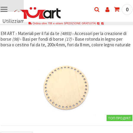
0
Utilizziamo
Ordina oltre 70€ e ottieni SPEDIZIONE GRATUITA!
i cookie
EM ART
›
Materiali per il fai da te
(4893)
›
Accessori per la creazione di
🍪
borse
(98)
›
Basi per fondi di borse
(17)
›
Base rotonda in legno per
Utilizziamo
borsa o cestino fai da te, 200x4 mm, fori da 8 mm, colore legno naturale
cookie e
tecnologie
simili per
garantire il
funzionamento
del nostro
sito web.
Con il tuo
consenso,
utilizziamo
i cookie
anche per
scopi
analitici, di
marketing e
funzionali
ТОП ПРОДУКТ
per
migliorare
la nostra