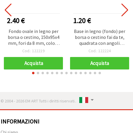
2.40 €
1.20 €
Fondo ovale in legno per
Base in legno (fondo) per
borsa o cestino, 150x95x4
borsa o cestino fai da te,
mm, fori da 8 mm, colore
quadrata con angoli
legno naturale
arrotondati, 100x4 mm,
Cod.: 122219
Cod.: 122224
foro Ø 6 mm, colore
legno naturale
Acquista
Acquista
© 2004 - 2026 EM ART Tutti i diritti riservati..
INFORMAZIONI
Chi siamo