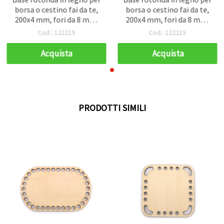
borsa o cestino fai da te,
borsa o cestino fai da te,
200x4 mm, fori da 8 mm,
200x4 mm, fori da 8 mm,
colore legno naturale
colore legno naturale
Cod.: 122215
Cod.: 122215
Acquista
Acquista
PRODOTTI SIMILI