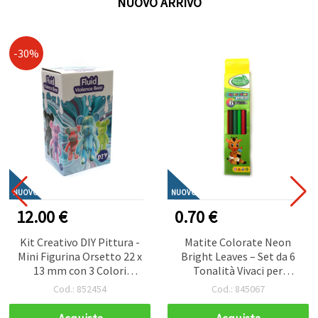
NUOVO ARRIVO
-30%
NUOVO
NUOVO
12.00 €
0.70 €
Kit Creativo DIY Pittura -
Matite Colorate Neon
Mini Figurina Orsetto 22 x
Bright Leaves – Set da 6
13 mm con 3 Colori
Tonalità Vivaci per
Acrilici - Set Rosa per
Disegno Creativo, Bold e
Cod.: 852454
Cod.: 845067
Lavoretti Creativi
d’Impatto per Hobby &
Bambini e Progetti di
Belle Arti