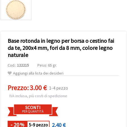
offerta e
visualizzare
contenuti
personalizzati.
• Fare clic
su "Accetta
tutto" per
accettare
Base rotonda in legno per borsa o cestino fai
tutti i
cookie. •
da te, 200x4 mm, fori da 8 mm, colore legno
Clicca su
naturale
"Impostazioni
Cookie" per
personalizzare
Cod.:
122215
Peso: 65 gr.
le tue
scelte. •
Aggiungi alla lista dei desideri
Puoi
modificare
Prezzo:
3.00 €
o revocare
1-4 pezzo
il tuo
consenso
IVA inclusa, più costi di spedizione
in qualsiasi
momento.
SCONTI
Per ulteriori
PER QUANTITÀ
informazioni,
consultare
la nostra
- 20
2.40 €
%
5-9 pezzo