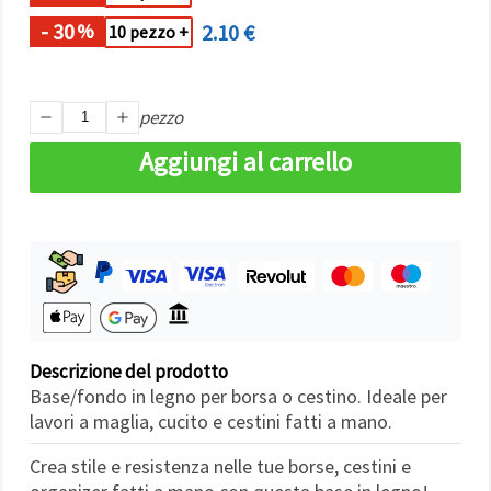
Politica sui
cookie
e
- 30
2.10 €
%
10 pezzo +
l'Informativa
sulla
privacy
.
Senza il tuo
consenso
pezzo
verranno
impostati
Aggiungi al carrello
solo i
cookie
tecnicamente
necessari.
https://www.em-
art.it/information/about-
cookies
Accetta
tutto
Descrizione del prodotto
Impostazioni
Base/fondo in legno per borsa o cestino. Ideale per
lavori a maglia, cucito e cestini fatti a mano.
Crea stile e resistenza nelle tue borse, cestini e