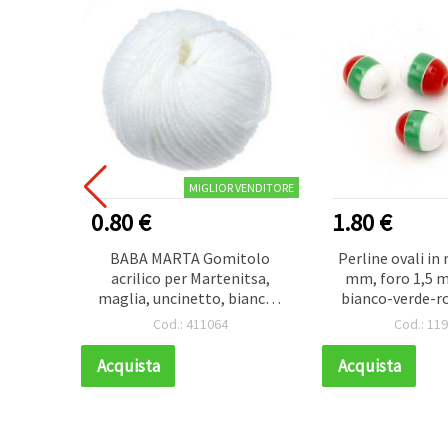
MIGLIOR VENDITORE
0.80 €
1.80 €
na in
BABA MARTA Gomitolo
Perline ovali in 
icamo,
acrilico per Martenitsa,
mm, foro 1,5 m
12 x 3
maglia, uncinetto, bianco -
bianco-verde-ro
0 pz
25 g
Cod.: 411064
Cod.: 11
Acquista
Acquista