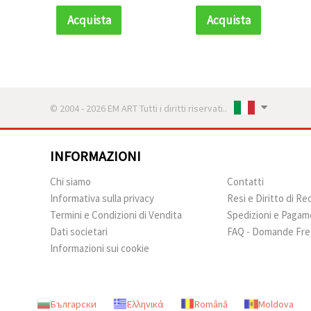
infilatura e progetti
infilatura e progetti
creativi, legno
creativi, legno
Acquista
Acquista
naturale, confezione
naturale, confezione
da 50 pz
da 50 pz
© 2004 - 2026 EM ART Tutti i diritti riservati..
INFORMAZIONI
Chi siamo
Contatti
Informativa sulla privacy
Resi e Diritto di R
Termini e Condizioni di Vendita
Spedizioni e Pagam
Dati societari
FAQ - Domande Fre
Informazioni sui cookie
Български
Ελληνικά
Română
Moldova