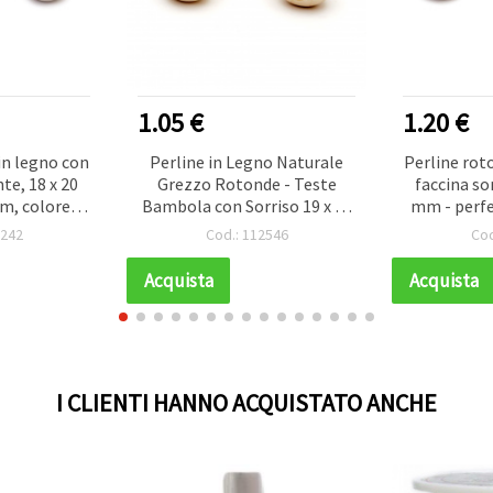
1.05 €
1.20 €
in legno con
Perline in Legno Naturale
Perline rot
te, 18 x 20
Grezzo Rotonde - Teste
faccina so
m, colore
Bambola con Sorriso 19 x 20
mm - perfet
e - 10 pz
mm, Foro 4 mm - 5 pz
e, foro 5 
1242
Cod.: 112546
Cod
Acquista
Acquista
I CLIENTI HANNO ACQUISTATO ANCHE