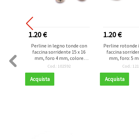
1.20 €
1.20 €
legno
Perline in legno tonde con
Perline rotonde 
dente),
faccina sorridente 15 x 16
faccina sorriden
 mm,
mm, foro 4 mm, colore
mm, foro: 5 m
- 10 pz
legno naturale - 10 pz
legno natural
Cod.: 102592
Cod.: 12
Acquista
Acquista