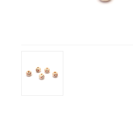
offerta e
visualizzare
contenuti
personalizzati.
• Fare clic
su "Accetta
tutto" per
accettare
tutti i
cookie. •
Clicca su
"Impostazioni
Cookie" per
personalizzare
le tue
scelte. •
Puoi
modificare
o revocare
il tuo
consenso
in qualsiasi
momento.
Per ulteriori
informazioni,
consultare
la nostra