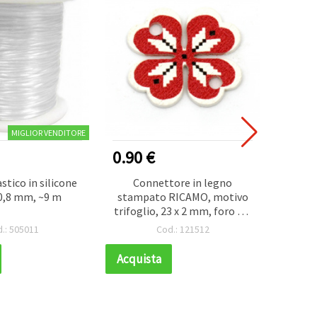
MIGLIOR VENDITORE
0.90 €
0.90
stico in silicone
Connettore in legno
Eleme
0,8 mm, ~9 m
stampato RICAMO, motivo
in leg
trifoglio, 23 x 2 mm, foro 2,5
x 16 
mm - 10 pz
.: 505011
Cod.: 121512
Acquista
Acqui