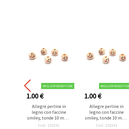
MIGLIOR VENDITORE
MIGLIOR VENDITOR
1.00 €
1.00 €
Allegre perline in
Allegre perline in
legno con faccine
legno con faccine
smiley, tonde 10 mm -
smiley, tonde 10 mm -
ideali, bigiotteria,
ideali, bigiotteria,
Cod.: 102531
Cod.: 102531