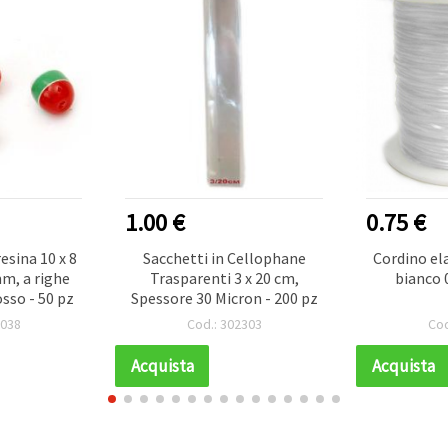
1.00 €
0.75 €
resina 10 x 8
Sacchetti in Cellophane
Cordino ela
m, a righe
Trasparenti 3 x 20 cm,
bianco 
sso - 50 pz
Spessore 30 Micron - 200 pz
9038
Cod.: 302303
Cod
Acquista
Acquista