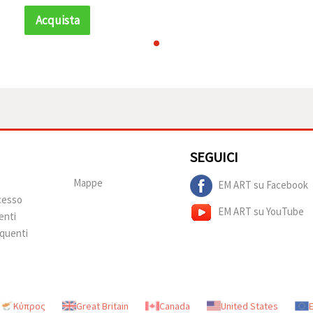
infilatura e progetti
creativi, legno
Acquista
naturale, confezione
da 50 pz
SEGUICI
Mappe
EM ART su Facebook
ecesso
EM ART su YouTube
enti
quenti
Κύπρος
Great Britain
Canada
United States