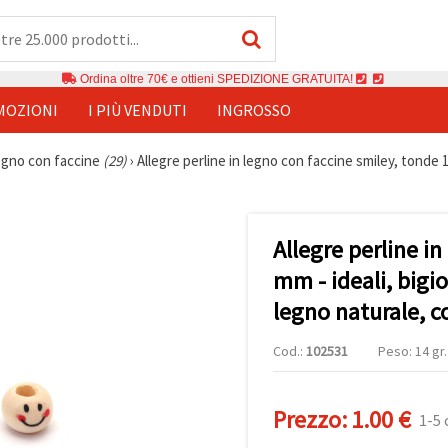
Ordina oltre 70€ e ottieni SPEDIZIONE GRATUITA!
MOZIONI
I PIÙ VENDUTI
INGROSSO
legno con faccine
(29)
›
Allegre perline in legno con faccine smiley, tonde 10
Allegre perline i
mm - ideali, bigiot
legno naturale, c
Cod.:
102531
Peso: 14 gr.
Prezzo:
1.00 €
1-5