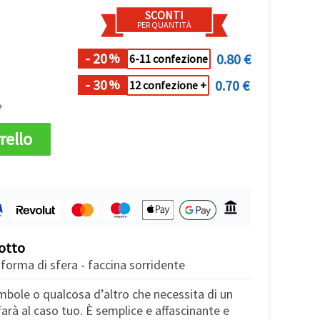
SCONTI
PER QUANTITÀ
- 20
0.80 €
%
6-11 confezione
- 30
0.70 €
%
12 confezione +
e
rello
otto
 forma di sfera - faccina sorridente
mbole o qualcosa d’altro che necessita di un
farà al caso tuo. È semplice e affascinante e