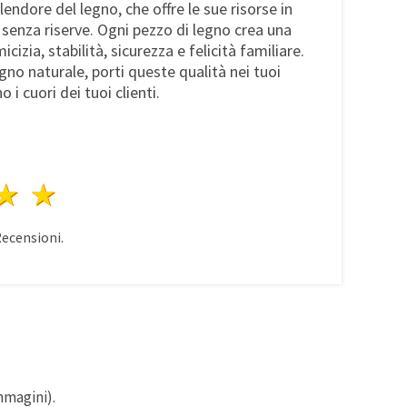
lendore del legno, che offre le sue risorse in
senza riserve. Ogni pezzo di legno crea una
cizia, stabilità, sicurezza e felicità familiare.
egno naturale, porti queste qualità nei tuoi
 i cuori dei tuoi clienti.
a
elle
 stelle
4 stelle
5 stelle
ecensioni.
mmagini).