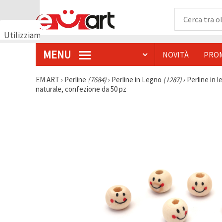
Utilizziamo
i cookie
MENU
NOVITÀ
PRO
🍪
Utilizziamo
cookie e
EM ART
›
Perline
(7684)
›
Perline in Legno
(1287)
›
Perline in 
tecnologie
naturale, confezione da 50 pz
simili per
garantire il
funzionamento
del nostro
sito web.
Con il tuo
consenso,
utilizziamo
i cookie
anche per
scopi
analitici, di
marketing e
funzionali
per
migliorare
la nostra