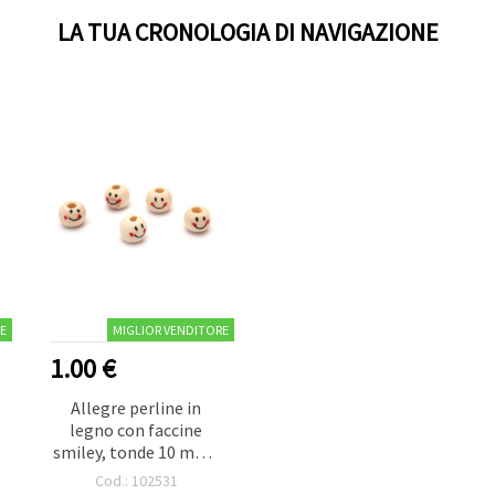
LA TUA CRONOLOGIA DI NAVIGAZIONE
E
MIGLIOR VENDITORE
1.00 €
Allegre perline in
legno con faccine
smiley, tonde 10 mm -
ideali, bigiotteria,
Cod.: 102531