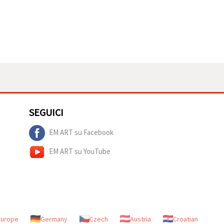
SEGUICI
EM ART su Facebook
EM ART su YouTube
Europe
Germany
Czech
Austria
Croatian