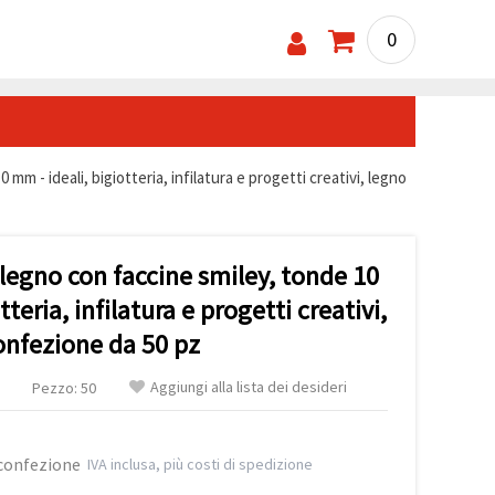
0
 mm - ideali, bigiotteria, infilatura e progetti creativi, legno
n legno con faccine smiley, tonde 10
teria, infilatura e progetti creativi,
onfezione da 50 pz
Aggiungi alla lista dei desideri
Pezzo: 50
 confezione
IVA inclusa, più costi di spedizione