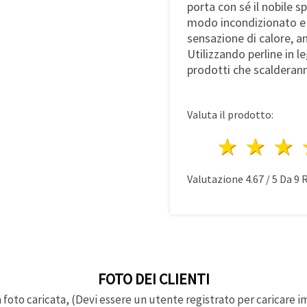
porta con sé il nobile sp
modo incondizionato e 
sensazione di calore, ami
Utilizzando perline in l
prodotti che scalderanno
Valuta il prodotto:
1 stell
2 st
3
Valutazione
4.67
/
5
Da
9
R
FOTO DEI CLIENTI
foto caricata, (Devi essere un utente registrato per caricare i