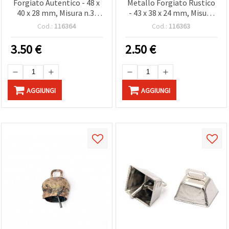
Forgiato Autentico - 48 x
Metallo Forgiato Rustico
40 x 28 mm, Misura n.3,
- 43 x 38 x 24 mm, Misura
Lavori Artigianali Folk e
N.2, Decorazioni e
Cod.:
116364
Cod.:
116363
Progetti, Tradizionali
Progetti, Tradizionali
3.50
€
2.50
€
AGGIUNGI
AGGIUNGI