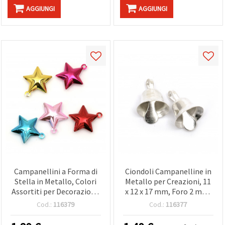
AGGIUNGI
AGGIUNGI
Campanellini a Forma di
Ciondoli Campanelline in
Stella in Metallo, Colori
Metallo per Creazioni, 11
Assortiti per Decorazioni,
x 12 x 17 mm, Foro 2 mm,
30 x 33 x 10 mm, Foro 3
Colore Argento - 10 pz
Cod.:
116379
Cod.:
116377
mm - 5 pz