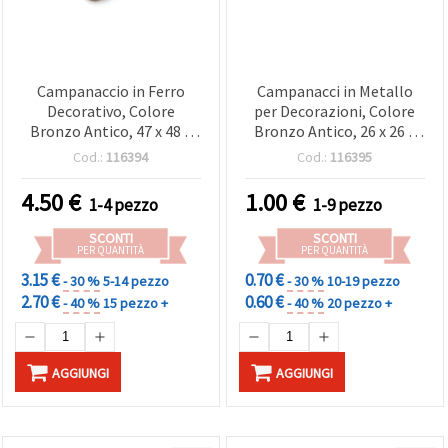
Campanaccio in Ferro
Campanacci in Metallo
Decorativo, Colore
per Decorazioni, Colore
Bronzo Antico, 47 x 48 x
Bronzo Antico, 26 x 26 x
34 mm, Foro 22 mm
20 mm, Foro 3 mm
Cod.:
116394
Cod.:
116395
4.50
€
1.00
€
1-4 pezzo
1-9 pezzo
SCONTI
SCONTI
PER QUANTITÀ
PER QUANTITÀ
3.15 €
0.70 €
- 30 %
5-14 pezzo
- 30 %
10-19 pezzo
2.70 €
0.60 €
- 40 %
15 pezzo +
- 40 %
20 pezzo +
AGGIUNGI
AGGIUNGI