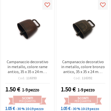
Campanaccio decorativo
Campanaccio decorativo
in metallo, colore rame
in metallo, colore bronzo
antico, 35 x 35 x 24 mm,
antico, 35 x 35 x 24 mm,
foro 14 mm
foro 14 mm, per
Cod.:
116393
Cod.:
116392
1.50
€
1.50
€
1-9 pezzo
1-9 pezzo
SCONTI
SCONTI
PER QUANTITÀ
PER QUANTITÀ
1.05 €
1.05 €
- 30 %
10-19 pezzo
- 30 %
10-19 pezzo