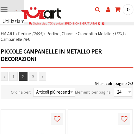
0
Utilizziamo
Ordina oltre 70€ e ottieni SPEDIZIONE GRATUITA!
i cookie
EM ART
›
Perline
(7695)
›
Perline, Charm e Ciondoli in Metallo
(1551)
›
🍪
Campanelle
(64)
Utilizziamo
cookie e
PICCOLE CAMPANELLE IN METALLO PER
tecnologie
simili per
DECORAZIONI
garantire il
funzionamento
del nostro
sito web.
‹
1
2
3
›
Con il tuo
64 articoli | pagine 2/3
consenso,
utilizziamo
Ordina per:
Elementi per pagina:
i cookie
anche per
scopi
analitici, di
marketing e
funzionali
per
migliorare
la nostra