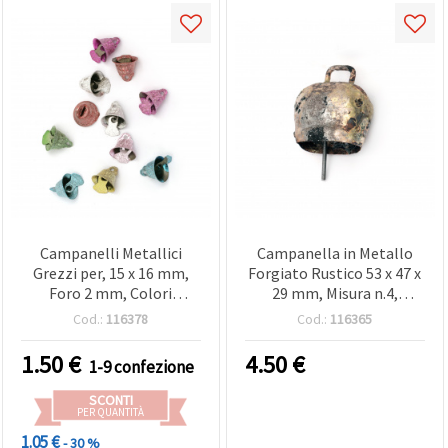
Campanelli Metallici
Campanella in Metallo
Grezzi per, 15 x 16 mm,
Forgiato Rustico 53 x 47 x
Foro 2 mm, Colori
29 mm, Misura n.4,
Assortiti - 10 pz
Decorazioni e Progetti
Cod.:
116378
Cod.:
116365
1.50
€
4.50
€
1-9 confezione
SCONTI
PER QUANTITÀ
1.05 €
- 30 %