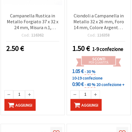
Campanella Rustica in
Ciondoli a Campanella in
Metallo Forgiato 37 x 32 x
Metallo 32 x 26 mm, Foro
24 mm, Misura n.1,
14 mm, Colore Argento -
Lavoretti e Progetti,
Confezione da 2 pz
Cod.:
116362
Cod.:
116358
Tradizionali
2.50
€
1.50
€
1-9 confezione
SCONTI
PER QUANTITÀ
1.05 €
- 30 %
10-19 confezione
0.90 €
- 40 %
20 confezione +
AGGIUNGI
AGGIUNGI