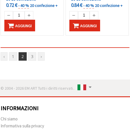
0.72 €
0.84 €
- 40 %
20 confezione +
- 40 %
20 confezione +
AGGIUNGI
AGGIUNGI
‹
1
2
3
›
© 2004 - 2026 EM ART Tutti i diritti riservati..
INFORMAZIONI
Chi siamo
Informativa sulla privacy