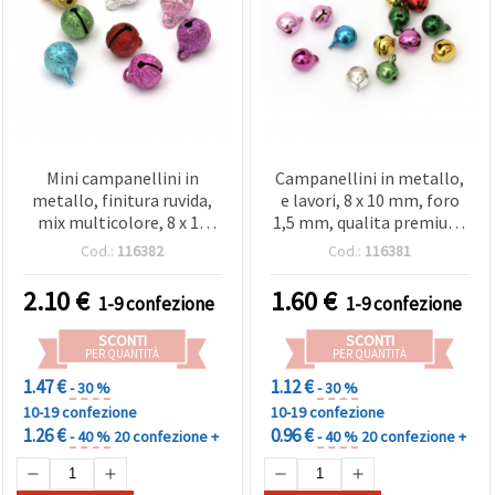
Mini campanellini in
Campanellini in metallo,
metallo, finitura ruvida,
e lavori, 8 x 10 mm, foro
mix multicolore, 8 x 10
1,5 mm, qualita premium,
mm, foro: 1,5 mm - 20 pz
colori assortiti MIX - 20 pz
Cod.:
116382
Cod.:
116381
2.10
€
1.60
€
1-9 confezione
1-9 confezione
SCONTI
SCONTI
PER QUANTITÀ
PER QUANTITÀ
1.47 €
1.12 €
- 30 %
- 30 %
10-19 confezione
10-19 confezione
1.26 €
0.96 €
- 40 %
20 confezione +
- 40 %
20 confezione +