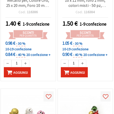
Metallo per, Colore Oro,
10 x 12 mm, foro 2 mm,
25 x 20 mm, Foro 10 mm -
colori misti - 50 pz,
Confezione da 2 pz
accessori per creazioni
Cod.:
116386
Cod.:
116384
1.40
€
1.50
€
1-9 confezione
1-9 confezione
SCONTI
SCONTI
PER QUANTITÀ
PER QUANTITÀ
0.98 €
1.05 €
- 30 %
- 30 %
10-19 confezione
10-19 confezione
0.84 €
0.90 €
- 40 %
20 confezione +
- 40 %
20 confezione +
AGGIUNGI
AGGIUNGI