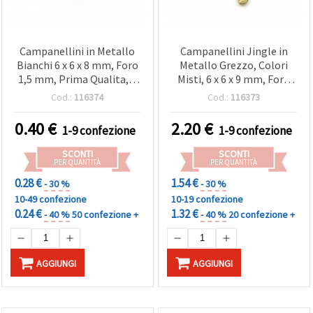
Campanellini in Metallo
Campanellini Jingle in
Bianchi 6 x 6 x 8 mm, Foro
Metallo Grezzo, Colori
1,5 mm, Prima Qualita, e
Misti, 6 x 6 x 9 mm, Foro
Decorazioni, Confezione
1,5 mm, per Creazione di
Cod.:
116374
Cod.:
116373
da 50 pz
Gioielli e Decorazioni, 25
pz
0.40
€
2.20
€
1-9 confezione
1-9 confezione
SCONTI
SCONTI
PER QUANTITÀ
PER QUANTITÀ
0.28 €
1.54 €
- 30 %
- 30 %
10-49 confezione
10-19 confezione
0.24 €
1.32 €
- 40 %
50 confezione +
- 40 %
20 confezione +
AGGIUNGI
AGGIUNGI