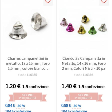
Charms campanellini in
Ciondoli a Campanella in
metallo, 13 x 15 mm, foro
Metallo, 14 x 16 mm, Foro
1,5 mm, colore bianco -
2 mm, Colori Misti - 10 pz
confezione da 10 pz
Cod.:
116355
Cod.:
116356
1.20
€
1.40
€
1-9 confezione
1-9 confezione
SCONTI
SCONTI
PER QUANTITÀ
PER QUANTITÀ
0.84 €
0.98 €
- 30 %
- 30 %
10-19 confezione
10-19 confezione