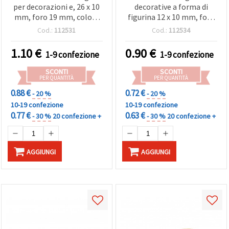
per decorazioni e, 26 x 10
decorative a forma di
mm, foro 19 mm, colore
figurina 12 x 10 mm, foro
legno naturale - 5 pz
3 mm, colore legno
Cod.:
112531
Cod.:
112534
naturale - 20 pz
1.10
€
0.90
€
1-9 confezione
1-9 confezione
SCONTI
SCONTI
PER QUANTITÀ
PER QUANTITÀ
0.88 €
0.72 €
- 20 %
- 20 %
10-19 confezione
10-19 confezione
0.77 €
0.63 €
- 30 %
20 confezione +
- 30 %
20 confezione +
AGGIUNGI
AGGIUNGI