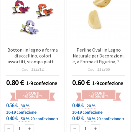
Bottoni in legno a forma
Perline Ovali in Legno
di uccellino, colori
Naturale per Decorazioni,
assortiti, stampa piatta,
e, a Forma di Figurina, 32 x
25?29?3 mm, foro 2 mm -
18 x 15 mm, Foro Singolo
Cod.:
122712
Cod.:
112766
10 pz
2 mm, Colore Legno - 2 pz
0.80
€
0.60
€
1-9 confezione
1-9 confezione
SCONTI
SCONTI
PER QUANTITÀ
PER QUANTITÀ
0.56 €
0.48 €
- 30 %
- 20 %
10-19 confezione
10-19 confezione
0.40 €
0.42 €
- 50 %
20 confezione +
- 30 %
20 confezione +