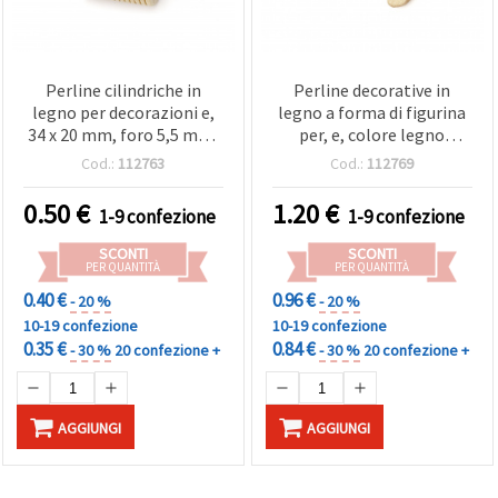
Perline cilindriche in
Perline decorative in
legno per decorazioni e,
legno a forma di figurina
34 x 20 mm, foro 5,5 mm,
per, e, colore legno
colore legno naturale - 2
naturale 47 x 19 x 5 mm,
Cod.:
112763
Cod.:
112769
pz
foro 2 mm - 5 pz
0.50
€
1.20
€
1-9 confezione
1-9 confezione
SCONTI
SCONTI
PER QUANTITÀ
PER QUANTITÀ
0.40 €
0.96 €
- 20 %
- 20 %
10-19 confezione
10-19 confezione
0.35 €
0.84 €
- 30 %
20 confezione +
- 30 %
20 confezione +
AGGIUNGI
AGGIUNGI