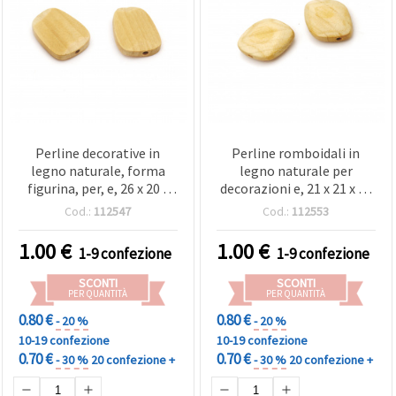
Perline decorative in
Perline romboidali in
legno naturale, forma
legno naturale per
figurina, per, e, 26 x 20 x
decorazioni e, 21 x 21 x 10
6,5 mm, foro 2,5 mm,
mm, foro: 2,5 mm, colore
Cod.:
112547
Cod.:
112553
color legno - 5 pz
legno - 5 pz
1.00
€
1.00
€
1-9 confezione
1-9 confezione
SCONTI
SCONTI
PER QUANTITÀ
PER QUANTITÀ
0.80 €
0.80 €
- 20 %
- 20 %
10-19 confezione
10-19 confezione
0.70 €
0.70 €
- 30 %
20 confezione +
- 30 %
20 confezione +