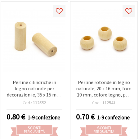
Perline cilindriche in
Perline rotonde in legno
legno naturale per
naturale, 20 x 16 mm, foro
decorazioni e, 35 x 15 mm,
10 mm, colore legno, per,
foro 5 mm - 5 pz
decorazioni e macram? -
Cod.:
112552
Cod.:
112541
10 pz
0.80
€
0.70
€
1-9 confezione
1-9 confezione
SCONTI
SCONTI
PER QUANTITÀ
PER QUANTITÀ