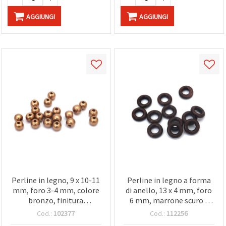
AGGIUNGI
AGGIUNGI
Perline in legno, 9 x 10-11
Perline in legno a forma
mm, foro 3-4 mm, colore
di anello, 13 x 4 mm, foro
bronzo, finitura
6 mm, marrone scuro -
verniciata, 50 g (ca. 150
confezione da 50 pz
Cod.:
102377
Cod.:
112256
pz)