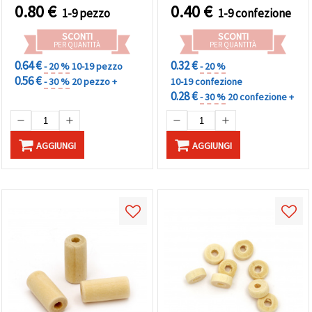
creativi, e handmad
legno - 2 pz
0.80
€
0.40
€
1-9 pezzo
1-9 confezione
SCONTI
SCONTI
PER QUANTITÀ
PER QUANTITÀ
0.64 €
0.32 €
- 20 %
10-19 pezzo
- 20 %
0.56 €
- 30 %
20 pezzo +
10-19 confezione
0.28 €
- 30 %
20 confezione +
AGGIUNGI
AGGIUNGI