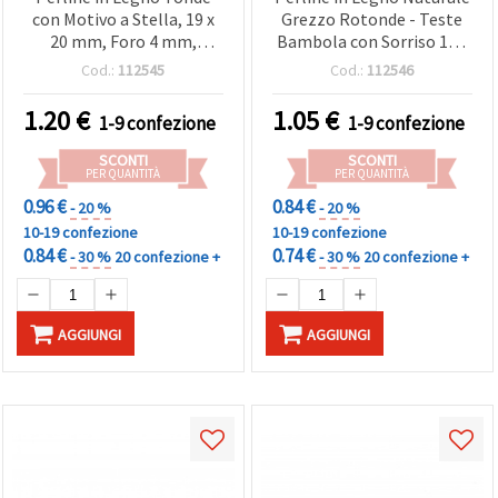
con Motivo a Stella, 19 x
Grezzo Rotonde - Teste
20 mm, Foro 4 mm,
Bambola con Sorriso 19 x
Colore Legno Naturale - 5
20 mm, Foro 4 mm - 5 pz
Cod.:
112545
Cod.:
112546
pz
1.20
€
1.05
€
1-9 confezione
1-9 confezione
SCONTI
SCONTI
PER QUANTITÀ
PER QUANTITÀ
0.96 €
0.84 €
- 20 %
- 20 %
10-19 confezione
10-19 confezione
0.84 €
0.74 €
- 30 %
20 confezione +
- 30 %
20 confezione +
AGGIUNGI
AGGIUNGI