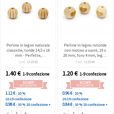
Perline in legno naturale
Perline in legno rotonde
classiche, tonde 14,5 x 16
con motivo a cuore, 19 x
mm - Perfette,
20 mm, foro 4 mm, legno
hobbistica e decorazioni,
naturale - 5 pz
Cod.:
112543
Cod.:
112544
foro 4 mm, 10 pz
1.40
€
1.20
€
1-9 confezione
1-9 confezione
SCONTI
SCONTI
PER QUANTITÀ
PER QUANTITÀ
1.12 €
0.96 €
- 20 %
- 20 %
10-19 confezione
10-19 confezione
0.98 €
0.84 €
- 30 %
20 confezione +
- 30 %
20 confezione +