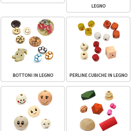
Politica sui
cookie
e
LEGNO
l'Informativa
sulla
privacy
.
Senza il tuo
consenso
verranno
impostati
solo i
cookie
tecnicamente
necessari.
https://www.em-
art.it/information/about-
cookies
BOTTONI IN LEGNO
PERLINE CUBICHE IN LEGNO
Accetta
tutto
Impostazioni