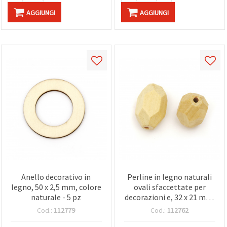
AGGIUNGI
AGGIUNGI
Anello decorativo in
Perline in legno naturali
legno, 50 x 2,5 mm, colore
ovali sfaccettate per
naturale - 5 pz
decorazioni e, 32 x 21 mm,
foro 3 mm, colore legno -
Cod.:
112779
Cod.:
112762
2 pz