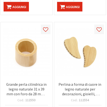
AGGIUNGI
AGGIUNGI
Grande perla cilindrica in
Perlina a forma di cuore in
legno naturale 31 x 39
legno naturale per
mm con foro da 28 mm -
decorazioni, gioielli, e
perfetta come elemento
hobbistica, 56 x 36 x 6
Cod.:
112550
Cod.:
112554
decorativo per progetti
mm, 9 fori 2,5 mm, colore