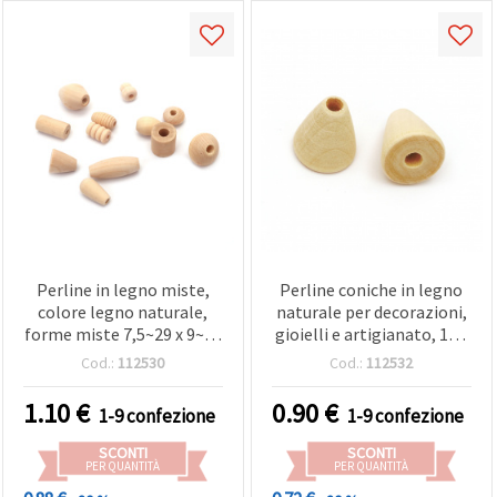
Perline in legno miste,
Perline coniche in legno
colore legno naturale,
naturale per decorazioni,
forme miste 7,5~29 x 9~19
gioielli e artigianato, 16 x
mm, foro 2~6 mm, per, e
15 mm, foro 3,5 mm,
Cod.:
112530
Cod.:
112532
creazione di gioielli - 20 g
colore legno - 10 pz
1.10
€
0.90
€
1-9 confezione
1-9 confezione
SCONTI
SCONTI
PER QUANTITÀ
PER QUANTITÀ