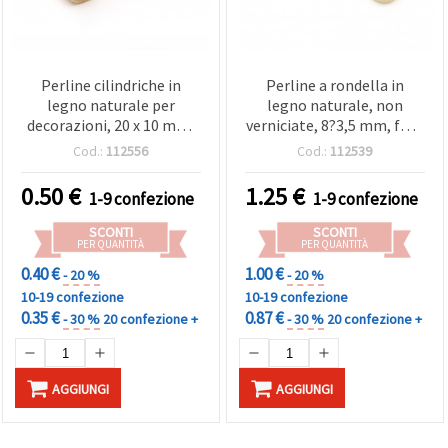
Perline cilindriche in
Perline a rondella in
legno naturale per
legno naturale, non
decorazioni, 20 x 10 mm,
verniciate, 8?3,5 mm, foro
foro 4 mm, colore legno -
3 mm, 50 g (~570 pz)
Cod.:
112556
Cod.:
112539
10 pz
0.50
€
1.25
€
1-9 confezione
1-9 confezione
SCONTI
SCONTI
PER QUANTITÀ
PER QUANTITÀ
0.40 €
1.00 €
- 20 %
- 20 %
10-19 confezione
10-19 confezione
0.35 €
0.87 €
- 30 %
20 confezione +
- 30 %
20 confezione +
AGGIUNGI
AGGIUNGI