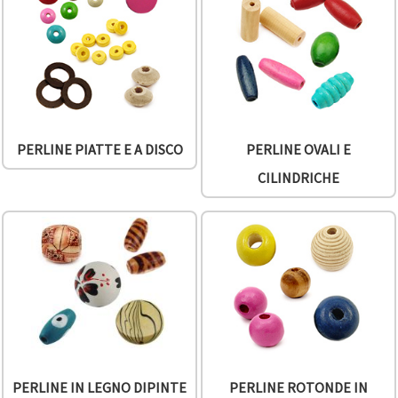
offerta e
visualizzare
contenuti
personalizzati.
• Fare clic
su "Accetta
tutto" per
accettare
tutti i
cookie. •
PERLINE PIATTE E A DISCO
PERLINE OVALI E
Clicca su
"Impostazioni
CILINDRICHE
Cookie" per
personalizzare
le tue
scelte. •
Puoi
modificare
o revocare
il tuo
consenso
in qualsiasi
momento.
Per ulteriori
informazioni,
consultare
la nostra
PERLINE IN LEGNO DIPINTE
PERLINE ROTONDE IN