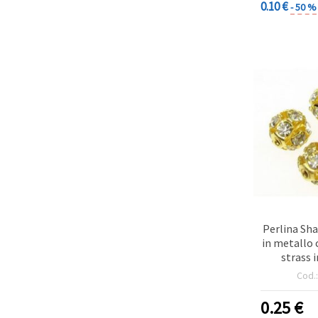
0.10 €
- 50 %
Perlina Sh
in metallo 
strass i
trasparent
Cod.
1,
0.25
€