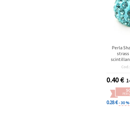
Perla Sh
strass
scintillan
polimerica
Cod.
mm, fo
0.40
€
1
S
PER 
0.28 €
- 30 %