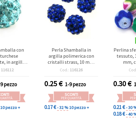
amballa con
Perla Shamballa in
Perlina sfe
 turchese
argilla polimerica con
tessuto, 
te, in argilla
cristalli strass, 10 mm,
mm, co
, rotonda, 10
foro 1,5 mm, blu scuro
:
116112
Cod.:
116126
Cod
ro 1,5 mm
0.25
€
0.30
€
-9 pezzo
1-9 pezzo
CONTI
SCONTI
S
QUANTITÀ
PER QUANTITÀ
PER
0.17 €
0.21 €
10 pezzo +
- 32 %
10 pezzo +
- 30 
0.18 €
- 40 