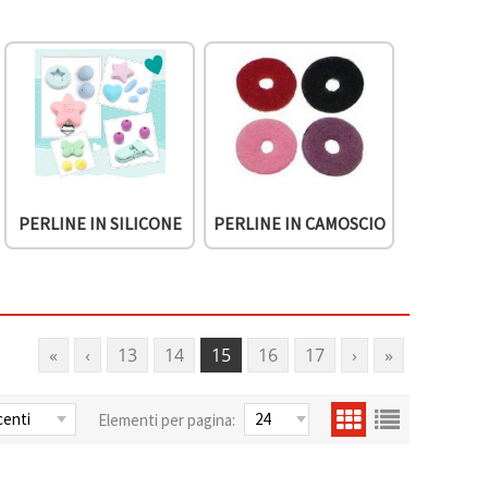
PERLINE IN SILICONE
PERLINE IN CAMOSCIO
«
‹
13
14
15
16
17
›
»
Elementi per pagina: