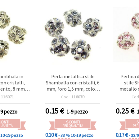
hambhala in
Perla metallica stile
Perlina 
on cristalli,
Shamballa con cristalli, 6
stile 
gento, 8 mm,
mm, foro 1,5 mm, colore
metallo 
mm, fornitur
argento
con crista
:
116071
Cod.:
116070
Cod
10 mm, 
0.15
€
0.25
€
-9 pezzo
1-9 pezzo
CONTI
SCONTI
S
QUANTITÀ
PER QUANTITÀ
PER
0.10 €
0.17 €
10-19 pezzo
- 33 %
10-19 pezzo
- 32 