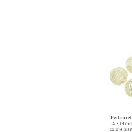
Perla a re
15 x 14 m
colore bian