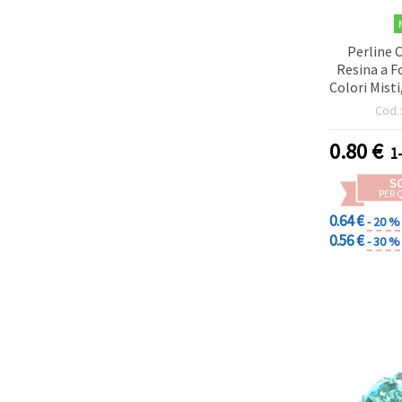
Perline 
Resina a F
Colori Misti
Cod.
0.80
€
1
S
PER 
0.64 €
- 20 %
0.56 €
- 30 %