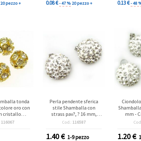
0.08 €
0.13 €
20 pezzo +
- 47 %
20 pezzo +
- 48 
amballa tonda
Perla pendente sferica
Ciondolo
colore oro con
stile Shamballa con
Shamballa 
n cristallo
strass pav?, ? 16 mm,
mm - Cr
e, 10 mm, foro
cristallo color argento
bianchi
:
116067
Cod.:
116587
Cod
5 mm
metallo 
con asola 
1.40
€
1.20
€
1-9 pezzo