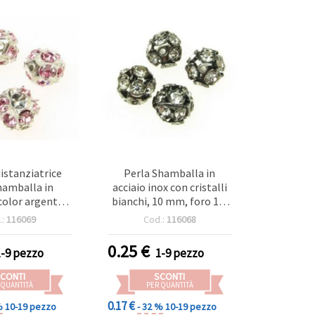
distanziatrice
Perla Shamballa in
Shamballa in
acciaio inox con cristalli
color argento
bianchi, 10 mm, foro 1,5
lli rosa chiaro,
mm
.:
116069
Cod.:
116068
foro 1,5 mm
0.25
€
1-9 pezzo
1-9 pezzo
CONTI
SCONTI
 QUANTITÀ
PER QUANTITÀ
0.17 €
%
10-19 pezzo
- 32 %
10-19 pezzo