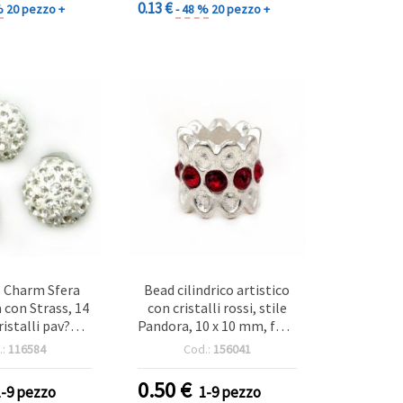
0.13 €
%
20 pezzo +
- 48 %
20 pezzo +
 Charm Sfera
Bead cilindrico artistico
con Strass, 14
con cristalli rossi, stile
istalli pav?
Pandora, 10 x 10 mm, foro
 su sfera in
5 mm
.:
116584
Cod.:
156041
color argento
superiore, fai?
0.50
€
1-9 pezzo
1-9 pezzo
da?te