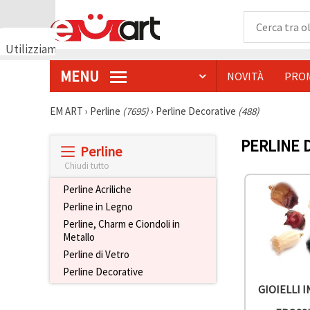
Utilizziamo
i cookie
MENU
NOVITÀ
PRO
🍪
Utilizziamo
cookie e
EM ART
›
Perline
(7695)
›
Perline Decorative
(488)
tecnologie
simili per
garantire il
PERLINE D
Perline
funzionamento
del nostro
Chiudi tutto
sito web.
Con il tuo
Perline Acriliche
consenso,
utilizziamo
Perline in Legno
i cookie
Perline, Charm e Ciondoli in
anche per
Metallo
scopi
analitici, di
Perline di Vetro
marketing e
Perline Decorative
funzionali
per
GIOIELLI I
migliorare
la nostra