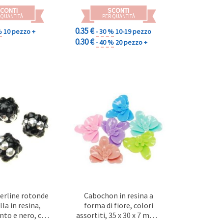
CONTI
SCONTI
 QUANTITÀ
PER QUANTITÀ
0.35 €
%
10 pezzo +
- 30 %
10-19 pezzo
0.30 €
- 40 %
20 pezzo +
erline rotonde
Cabochon in resina a
la in resina,
forma di fiore, colori
ento e nero, con
assortiti, 35 x 30 x 7 mm -