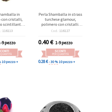
hamballa in
Perla Shamballa in strass
con cristalli,
turchese glamour,
o scintillante,
polimero con cristalli,
oro 1,5 mm -
tonda 10 mm, foro 1,5
.:
116113
Cod.:
116127
, bigiotteria,
mm
cessori
0.40
€
1-9 pezzo
1-9 pezzo
CONTI
SCONTI
 QUANTITÀ
PER QUANTITÀ
0.28 €
%
10 pezzo +
- 30 %
10 pezzo +