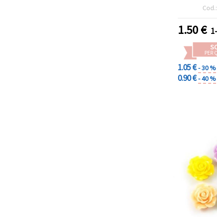
e,
Cod.
1.50
€
1
S
PER 
1.05 €
- 30 %
0.90 €
- 40 %