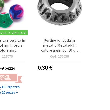
MIGLIOR VENDITORE
rica rivestita in
Perline rondella in
14 mm, foro 2
metallo Metal ART,
lori misti
colore argento, 10 x 5
mm, foro 5 mm, set da 5
.:
117070
Cod.:
155036
pz
0.30
€
1-9 pezzo
CONTI
 QUANTITÀ
%
10-19 pezzo
%
20 pezzo +