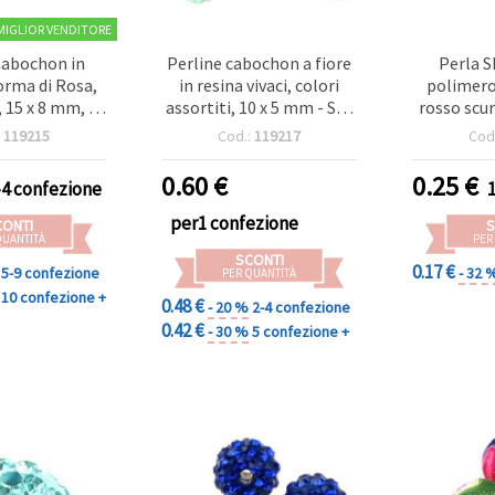
MIGLIOR VENDITORE
Cabochon in
Perline cabochon a fiore
Perla S
orma di Rosa,
in resina vivaci, colori
polimero 
, 15 x 8 mm, 10
assortiti, 10 x 5 mm - Set
rosso scur
pz
da 20 pz, e progetti
10 mm, f
:
119215
Cod.:
119217
Cod
creativi
Perfetta
ac
0.60
€
0.25
€
-4 confezione
per1 confezione
CONTI
S
QUANTITÀ
PER
SCONTI
0.17 €
5-9 confezione
- 32 
PER QUANTITÀ
10 confezione +
0.48 €
- 20 %
2-4 confezione
0.42 €
- 30 %
5 confezione +