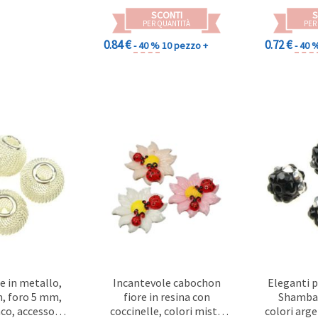
SCONTI
S
PER QUANTITÀ
PER
0.84 €
0.72 €
- 40 %
10 pezzo +
- 40 
te in metallo,
Incantevole cabochon
Eleganti p
m, foro 5 mm,
fiore in resina con
Shambal
co, accessori,
coccinelle, colori misti,
colori arg