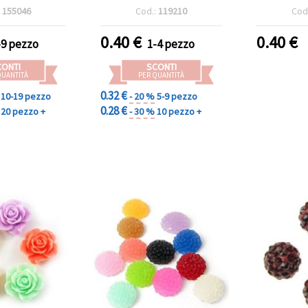
 5 pz
27 x 6,5 mm - pezzo unico
cristalli
:
155046
Cod.:
119210
Cod
mm - perfe
e progett
0.40
€
0.40
€
-9 pezzo
1-4 pezzo
CONTI
SCONTI
QUANTITÀ
PER QUANTITÀ
0.32 €
10-19 pezzo
- 20 %
5-9 pezzo
0.28 €
20 pezzo +
- 30 %
10 pezzo +