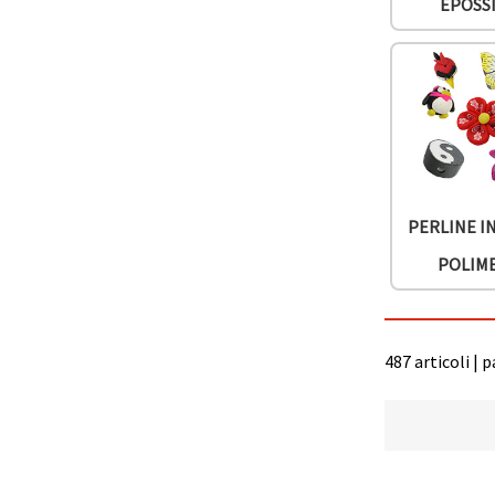
EPOSS
offerta e
visualizzare
contenuti
personalizzati.
• Fare clic
su "Accetta
tutto" per
accettare
tutti i
cookie. •
Clicca su
"Impostazioni
PERLINE I
Cookie" per
personalizzare
POLIM
le tue
scelte. •
Puoi
modificare
o revocare
il tuo
487 articoli | 
consenso
in qualsiasi
momento.
Per ulteriori
informazioni,
consultare
la nostra