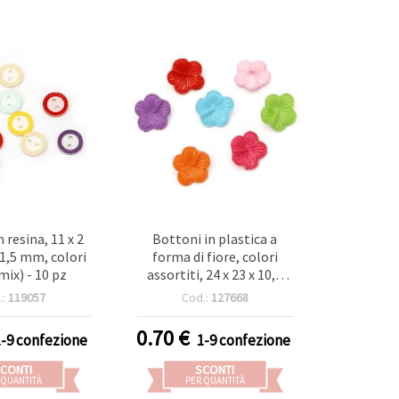
 resina, 11 x 2
Bottoni in plastica a
1,5 mm, colori
forma di fiore, colori
mix) - 10 pz
assortiti, 24 x 23 x 10,5
mm, foro: 2 mm - 20 pz
.:
119057
Cod.:
127668
0.70
€
1-9 confezione
1-9 confezione
CONTI
SCONTI
 QUANTITÀ
PER QUANTITÀ