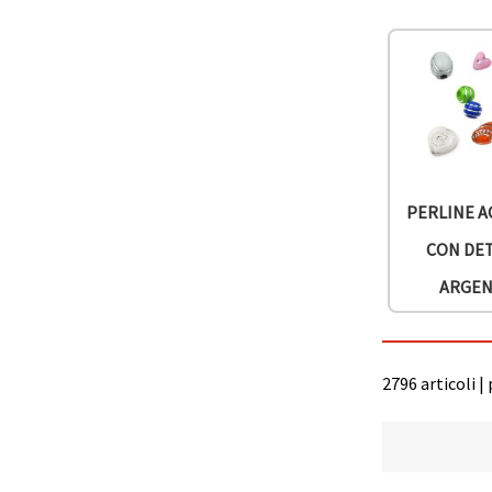
Politica sui
cookie
e
l'Informativa
sulla
privacy
.
Senza il tuo
consenso
verranno
impostati
solo i
cookie
tecnicamente
PERLINE A
necessari.
https://www.em-
art.it/information/about-
CON DE
cookies
ARGEN
Accetta
tutto
2796 articoli |
Impostazioni