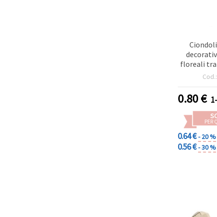
Ciondol
decorativ
floreali tra
mm, foro 
Cod.
argento - 
0.80
€
1
S
PER 
0.64 €
- 20 %
0.56 €
- 30 %