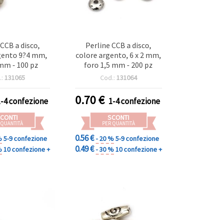
 CCB a disco,
Perline CCB a disco,
gento 9?4 mm,
colore argento, 6 x 2 mm,
mm - 100 pz
foro 1,5 mm - 200 pz
.:
131065
Cod.:
131064
0.70
€
1-4 confezione
1-4 confezione
CONTI
SCONTI
 QUANTITÀ
PER QUANTITÀ
0.56 €
%
5-9 confezione
- 20 %
5-9 confezione
0.49 €
%
10 confezione +
- 30 %
10 confezione +