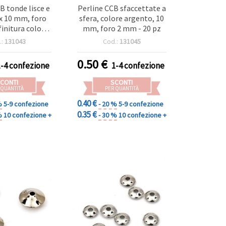
B tonde lisce e
Perline CCB sfaccettate a
 x 10 mm, foro
sfera, colore argento, 10
finitura color
mm, foro 2 mm - 20 pz
to - 20 pz
.:
131043
Cod.:
131045
0.50
€
1-4 confezione
1-4 confezione
CONTI
SCONTI
 QUANTITÀ
PER QUANTITÀ
0.40 €
%
5-9 confezione
- 20 %
5-9 confezione
0.35 €
%
10 confezione +
- 30 %
10 confezione +