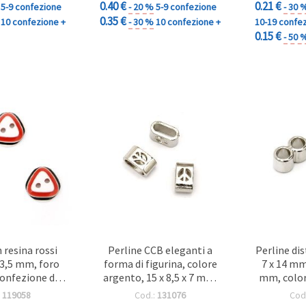
0.40 €
0.21 €
5-9 confezione
- 20 %
5-9 confezione
- 30 
0.35 €
10 confezione +
- 30 %
10 confezione +
10-19 confe
0.15 €
- 50 
 resina rossi
Perline CCB eleganti a
Perline di
x 3,5 mm, foro
forma di figurina, colore
7 x 14 mm
Confezione da
argento, 15 x 8,5 x 7 mm,
mm, color
0 pz
foro 11 x 4 mm - set da 20
:
119058
Cod.:
131076
Cod