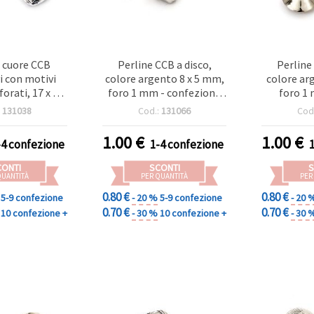
i cuore CCB
Perline CCB a disco,
Perline
i con motivi
colore argento 8 x 5 mm,
colore ar
forati, 17 x 15
foro 1 mm - confezione
foro 1 
2 mm, colore
da 100 pz
:
131038
Cod.:
131066
Cod
Confezione da
20
1.00
€
1.00
€
-4 confezione
1-4 confezione
CONTI
SCONTI
S
QUANTITÀ
PER QUANTITÀ
PER
0.80 €
0.80 €
5-9 confezione
- 20 %
5-9 confezione
- 20 
0.70 €
0.70 €
10 confezione +
- 30 %
10 confezione +
- 30 