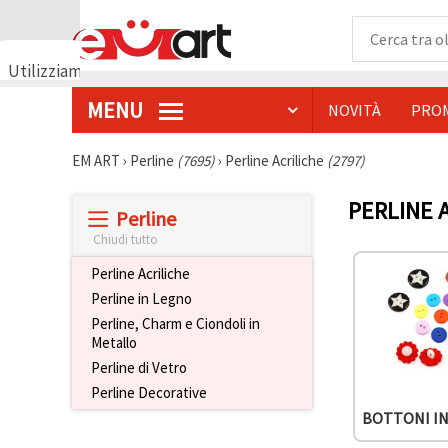
Utilizziamo
i cookie
MENU
NOVITÀ
PRO
🍪
Utilizziamo
cookie e
EM ART
›
Perline
(7695)
›
Perline Acriliche
(2797)
tecnologie
simili per
garantire il
PERLINE 
Perline
funzionamento
del nostro
Chiudi tutto
sito web.
Con il tuo
Perline Acriliche
consenso,
utilizziamo
Perline in Legno
i cookie
Perline, Charm e Ciondoli in
anche per
Metallo
scopi
analitici, di
Perline di Vetro
marketing e
Perline Decorative
funzionali
per
BOTTONI IN
migliorare
la nostra