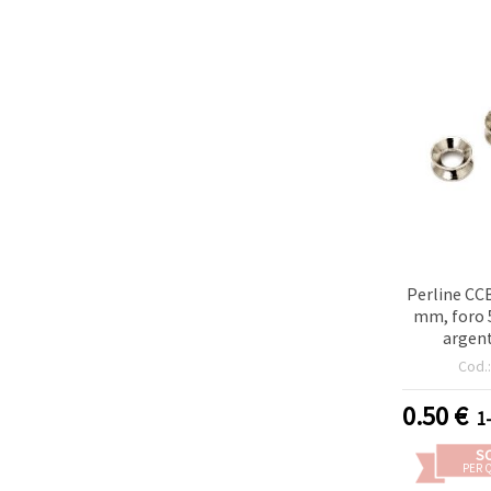
Perline CCB
mm, foro 
argent
Cod.
0.50
€
1
S
PER 