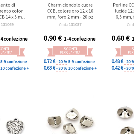
ento di
Charm ciondolo cuore
Perline CC
ento color
CCB, colore oro 12 x 10
lucide 12
CB 14 x 5 mm,
mm, foro 2 mm - 20 pz
6,5 mm, 
mm - 50 pz
argen
:
131069
Cod.:
131037
Cod
0.90
€
0.60
€
-4 confezione
1-4 confezione
CONTI
SCONTI
S
QUANTITÀ
PER QUANTITÀ
PER
0.72 €
0.48 €
5-9 confezione
- 20 %
5-9 confezione
- 20 
0.63 €
0.42 €
10 confezione +
- 30 %
10 confezione +
- 30 