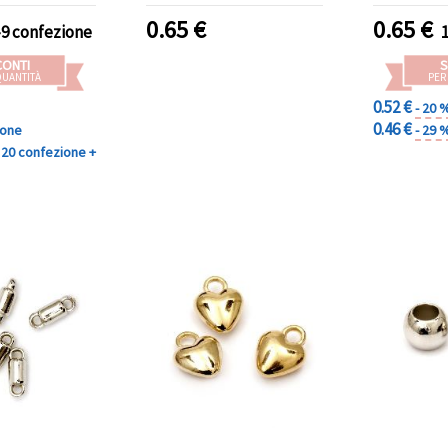
0.65
€
0.65
€
-9 confezione
CONTI
S
QUANTITÀ
PER
0.52 €
- 20 
0.46 €
ione
- 29 
20 confezione +