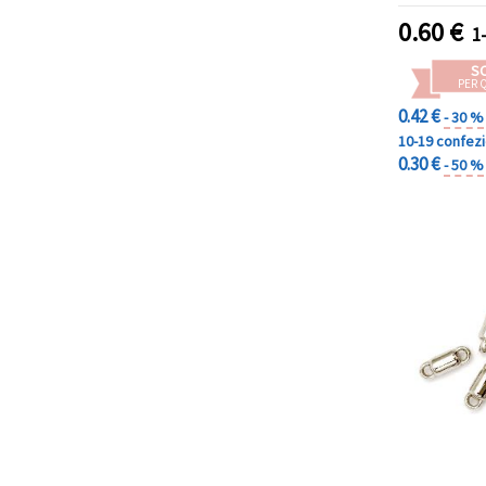
0.60
€
1
S
PER 
0.42 €
- 30 %
10-19 confez
0.30 €
- 50 %