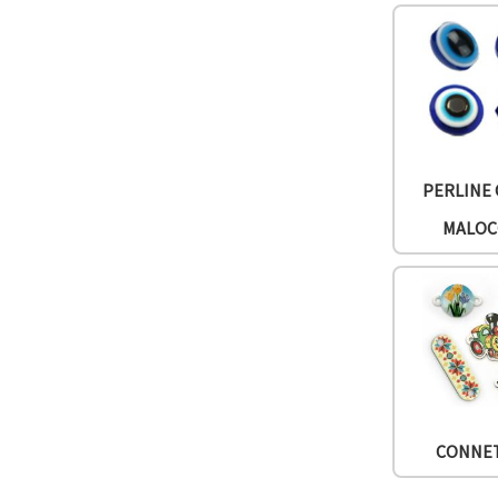
offerta e
visualizzare
contenuti
personalizzati.
• Fare clic
su "Accetta
tutto" per
accettare
tutti i
cookie. •
PERLINE
Clicca su
"Impostazioni
MALOC
Cookie" per
personalizzare
le tue
scelte. •
Puoi
modificare
o revocare
il tuo
consenso
in qualsiasi
momento.
Per ulteriori
informazioni,
CONNE
consultare
la nostra