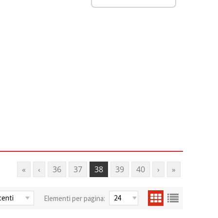
«
‹
36
37
38
39
40
›
»
Elementi per pagina: