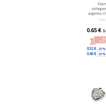
Elem
collegam
argento, C
foro 2 
Cod.
0.65
€
1
S
PER 
0.52 €
- 20 %
0.46 €
- 29 %