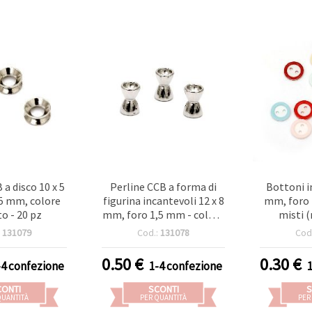
 a disco 10 x 5
Perline CCB a forma di
Bottoni in
5 mm, colore
figurina incantevoli 12 x 8
mm, foro 
o - 20 pz
mm, foro 1,5 mm - colore
misti (
argento, 10 pz per
:
131079
Cod.:
131078
Cod
creazioni uniche di gioielli
0.50
€
0.30
€
-4 confezione
1-4 confezione
CONTI
SCONTI
S
QUANTITÀ
PER QUANTITÀ
PER