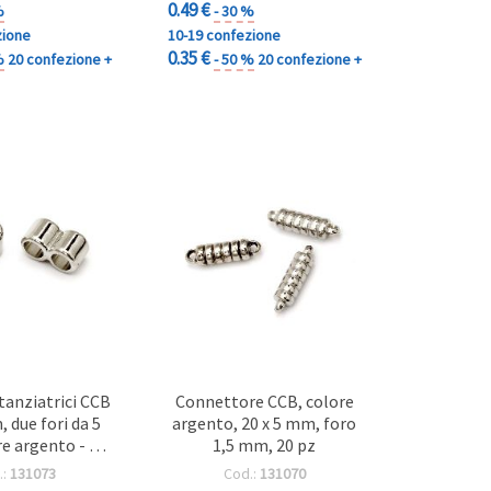
0.49 €
%
- 30 %
zione
10-19 confezione
0.35 €
%
20 confezione +
- 50 %
20 confezione +
stanziatrici CCB
Connettore CCB, colore
, due fori da 5
argento, 20 x 5 mm, foro
e argento - 20
1,5 mm, 20 pz
pz
.:
131073
Cod.:
131070