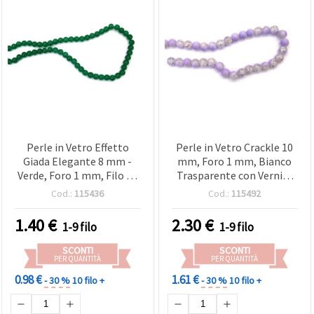
Perle in Vetro Effetto
Perle in Vetro Crackle 10
Giada Elegante 8 mm -
mm, Foro 1 mm, Bianco
Verde, Foro 1 mm, Filo da
Trasparente con Vernice
~105 pz - Ideali, e Design
Viola, Filo ~85 pz - Ideali,
Cod.:
115436
Cod.:
115492
Artistici Handmad
Bigiotteria, e Progetti
Craft
1.40
€
2.30
€
1-9 filo
1-9 filo
SCONTI
SCONTI
PER QUANTITÀ
PER QUANTITÀ
0.98 €
1.61 €
- 30 %
10 filo +
- 30 %
10 filo +