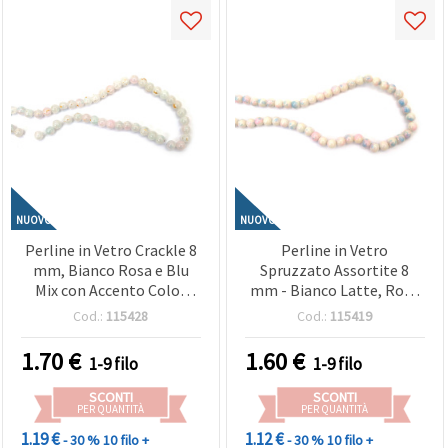
NUOVO
NUOVO
Perline in Vetro Crackle 8
Perline in Vetro
mm, Bianco Rosa e Blu
Spruzzato Assortite 8
Mix con Accento Color
mm - Bianco Latte, Rosa
Oro, Foro 1 mm, ~105 pz
e Blu, Foro 1 mm, Filo
Cod.:
115428
Cod.:
115419
~105 pz - Ideali, e
Creazioni Artigianali
1.70
€
1.60
€
1-9 filo
1-9 filo
Colorat
SCONTI
SCONTI
PER QUANTITÀ
PER QUANTITÀ
1.19 €
1.12 €
- 30 %
10 filo +
- 30 %
10 filo +