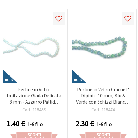
Politica sui
cookie
e
l'Informativa
sulla
privacy
.
Senza il tuo
consenso
verranno
impostati
solo i
cookie
tecnicamente
necessari.
https://www.em-
art.it/information/about-
cookies
NUOVO
NUOVO
Perline in Vetro
Perline in Vetro Craquel?
Accetta
Imitazione Giada Delicata
Dipinte 10 mm, Blu &
tutto
8 mm - Azzurro Pallido,
Verde con Schizzi Bianchi,
Foro 1 mm, Filo ~105 pz,
Foro 1 mm, ~85 pz,
Impostazioni
Cod.:
115455
Cod.:
115474
Eleganti e Bigiotteria,
Gioielli
dallo Stile Rilassant
1.40
€
2.30
€
1-9 filo
1-9 filo
SCONTI
SCONTI