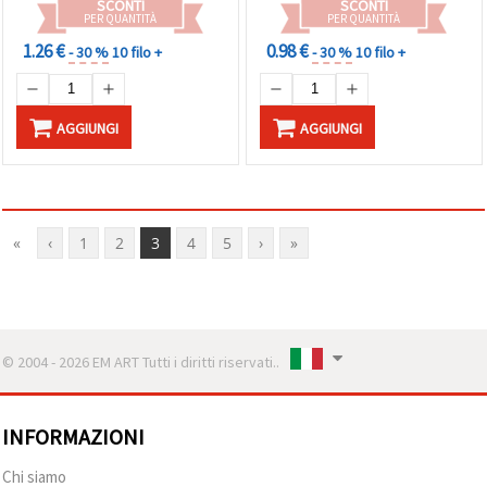
SCONTI
SCONTI
PER QUANTITÀ
PER QUANTITÀ
1.26 €
0.98 €
- 30 %
10 filo +
- 30 %
10 filo +
AGGIUNGI
AGGIUNGI
«
‹
1
2
3
4
5
›
»
© 2004 - 2026 EM ART Tutti i diritti riservati..
INFORMAZIONI
Chi siamo