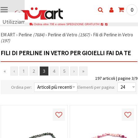
0
Utilizziamo
Ordina oltre 70€ e ottieni SPEDIZIONE GRATUITA!
i cookie
EM ART
›
Perline
(7684)
›
Perline di Vetro
(1567)
›
Fili di Perline in Vetro
🍪
(197)
Utilizziamo
cookie e
FILI DI PERLINE IN VETRO PER GIOIELLI FAI DA TE
tecnologie
simili per
garantire il
funzionamento
«
‹
1
2
3
4
5
›
»
del nostro
sito web.
197 articoli | pagine 3/9
Con il tuo
consenso,
Ordina per:
Elementi per pagina:
utilizziamo
i cookie
anche per
scopi
analitici, di
marketing e
funzionali
per
migliorare
la nostra