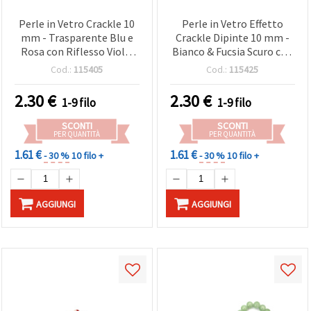
Perle in Vetro Crackle 10
Perle in Vetro Effetto
mm - Trasparente Blu e
Crackle Dipinte 10 mm -
Rosa con Riflesso Viola,
Bianco & Fucsia Scuro con
Rivestimento AB, Foro 1
Accento Color Oro, Foro 1
Cod.:
115405
Cod.:
115425
mm, Filo ~85 pz - Ideali,
mm, Filo ~85 pz assortite
Brillanti e Creazioni Craft
- Ideali, Gioielli, e
2.30
€
2.30
€
1-9 filo
1-9 filo
Colorat
Creazioni Artigianali
SCONTI
SCONTI
PER QUANTITÀ
PER QUANTITÀ
1.61 €
1.61 €
- 30 %
10 filo +
- 30 %
10 filo +
AGGIUNGI
AGGIUNGI