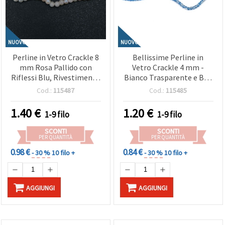
NUOVO
NUOVO
Perline in Vetro Crackle 8
Bellissime Perline in
mm Rosa Pallido con
Vetro Crackle 4 mm -
Riflessi Blu, Rivestimento
Bianco Trasparente e Blu,
AB, Foro 1 mm, ~110 pz
Foro 1 mm, Filo ~215 pz -
Cod.:
115487
Cod.:
115485
Perfette, Estivi Freschi e
Delicati Gioielli Fatti a
1.40
€
1.20
€
1-9 filo
1-9 filo
Mano
SCONTI
SCONTI
PER QUANTITÀ
PER QUANTITÀ
0.98 €
0.84 €
- 30 %
10 filo +
- 30 %
10 filo +
AGGIUNGI
AGGIUNGI