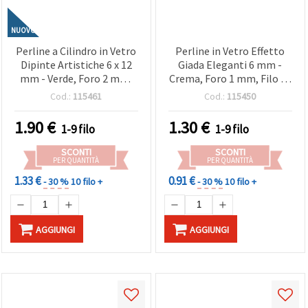
NUOVO
Perline a Cilindro in Vetro
Perline in Vetro Effetto
Dipinte Artistiche 6 x 12
Giada Eleganti 6 mm -
mm - Verde, Foro 2 mm,
Crema, Foro 1 mm, Filo da
Filo da ~65 pz, Unici e
~140 pz, Raffinati e
Cod.:
115461
Cod.:
115450
Creazioni Handmad
Delicati Progetti
Handmade di Bigiotteria
1.90
€
1.30
€
1-9 filo
1-9 filo
SCONTI
SCONTI
PER QUANTITÀ
PER QUANTITÀ
1.33 €
0.91 €
- 30 %
10 filo +
- 30 %
10 filo +
AGGIUNGI
AGGIUNGI