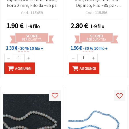
Foro 2 mm, Filo da ~65 pz
Dipinto, Filo ~85 pz -
Ideali, Infilatura Perline
Cod.:
115459
Cod.:
115456
1.90
€
2.80
€
1-9 filo
1-9 filo
SCONTI
SCONTI
PER QUANTITÀ
PER QUANTITÀ
1.33 €
1.96 €
- 30 %
10 filo +
- 30 %
10 filo +
AGGIUNGI
AGGIUNGI