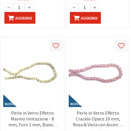
AGGIUNGI
AGGIUNGI
NUOVO
NUOVO
Perle in Vetro Effetto
Perle in Vetro Effetto
Marmo Imitazione - 8
Crackle Opaco 10 mm,
mm, Foro 1 mm, Bianco
Rosa & Viola con Accento
Latte e Grigio, Filo da
Color Oro, Foro 1 mm, ~85