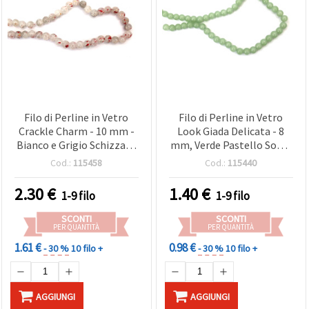
Filo di Perline in Vetro
Filo di Perline in Vetro
Crackle Charm - 10 mm -
Look Giada Delicata - 8
Bianco e Grigio Schizzato
mm, Verde Pastello Soft ~
con Accenti Rossi e
110 pz - Ideali, e Creazioni
Cod.:
115458
Cod.:
115440
Brillantezza Color Oro ~
Decorative Artigianali
85 pz - Ideali, e Progetti
2.30
€
1.40
€
1-9 filo
1-9 filo
Decorativi
SCONTI
SCONTI
PER QUANTITÀ
PER QUANTITÀ
1.61 €
0.98 €
- 30 %
10 filo +
- 30 %
10 filo +
AGGIUNGI
AGGIUNGI