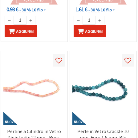
PER QUANTITÀ
PER QUANTITÀ
0.98 €
1.61 €
- 30 %
10 filo +
- 30 %
10 filo +
AGGIUNGI
AGGIUNGI
NUOVO
NUOVO
Perline a Cilindro in Vetro
Perle in Vetro Crackle 10
Dipinto 6 x 12 mm - Rosa,
mm, Foro 1,5 mm, Blu