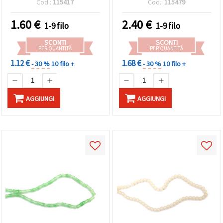
Cod.:
115417
Cod.:
115479
~105 pz - Ideali, Infilatura
pz, e, Assortit
Perline e Progetti di
1.60
€
2.40
€
1-9 filo
1-9 filo
SCONTI
SCONTI
PER QUANTITÀ
PER QUANTITÀ
1.12 €
1.68 €
- 30 %
10 filo +
- 30 %
10 filo +
AGGIUNGI
AGGIUNGI