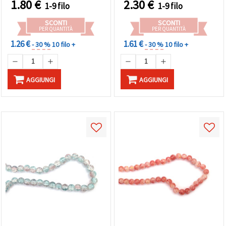
1.80
€
2.30
€
1-9 filo
1-9 filo
Luminosi
SCONTI
SCONTI
PER QUANTITÀ
PER QUANTITÀ
1.26 €
1.61 €
- 30 %
10 filo +
- 30 %
10 filo +
AGGIUNGI
AGGIUNGI