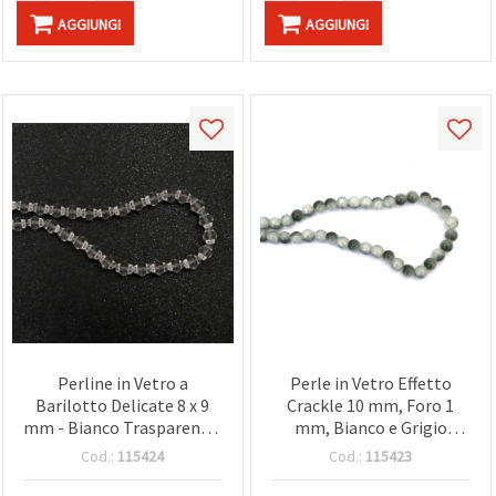
AGGIUNGI
AGGIUNGI
Perline in Vetro a
Perle in Vetro Effetto
Barilotto Delicate 8 x 9
Crackle 10 mm, Foro 1
mm - Bianco Trasparente,
mm, Bianco e Grigio
Foro 1 mm, Filo ~78 pz -
Assortite, Filo ~85 pz -
Cod.:
115424
Cod.:
115423
Ideali, Bigiotteria e
Ideali, Infilatura Perline e
Creazioni Artigianali
Progetti Creativi