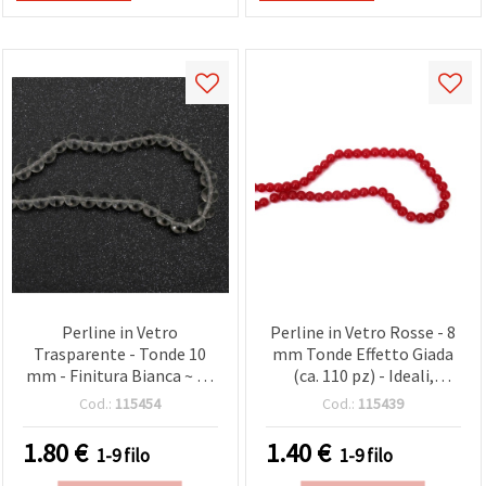
Perline in Vetro
Perline in Vetro Rosse - 8
Trasparente - Tonde 10
mm Tonde Effetto Giada
mm - Finitura Bianca ~ 80
(ca. 110 pz) - Ideali,
pz - Ideali, Decorazioni &,
Gioielli
Cod.:
115454
Cod.:
115439
Craft
1.80
€
1.40
€
1-9 filo
1-9 filo