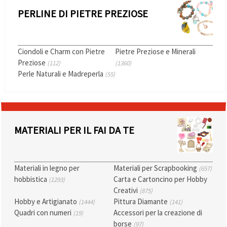
offerta e
PERLINE DI PIETRE PREZIOSE
visualizzare
contenuti
personalizzati.
• Fare clic
su "Accetta
Ciondoli e Charm con Pietre
Pietre Preziose e Minerali
tutto" per
Preziose
(112)
(1360)
accettare
Perle Naturali e Madreperla
tutti i
(55)
cookie. •
Clicca su
"Impostazioni
Cookie" per
personalizzare
le tue
MATERIALI PER IL FAI DA TE
scelte. •
Puoi
modificare
o revocare
il tuo
Materiali in legno per
Materiali per Scrapbooking
(657)
consenso
hobbistica
Carta e Cartoncino per Hobby
in qualsiasi
(1293)
momento.
Creativi
(875)
Per ulteriori
Hobby e Artigianato
Pittura Diamante
(1444)
(141)
informazioni,
consultare
Quadri con numeri
Accessori per la creazione di
(19)
la nostra
borse
(97)