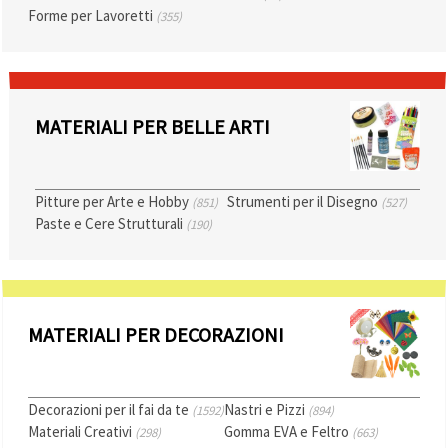
Politica sui
Forme per Lavoretti
(355)
cookie
e
l'Informativa
sulla
privacy
.
Senza il tuo
consenso
verranno
MATERIALI PER BELLE ARTI
impostati
solo i
cookie
tecnicamente
necessari.
Pitture per Arte e Hobby
Strumenti per il Disegno
(851)
(527)
https://www.em-
Paste e Cere Strutturali
(190)
art.it/information/about-
cookies
Accetta
tutto
MATERIALI PER DECORAZIONI
Impostazioni
Decorazioni per il fai da te
Nastri e Pizzi
(1592)
(894)
Materiali Creativi
Gomma EVA e Feltro
(298)
(663)