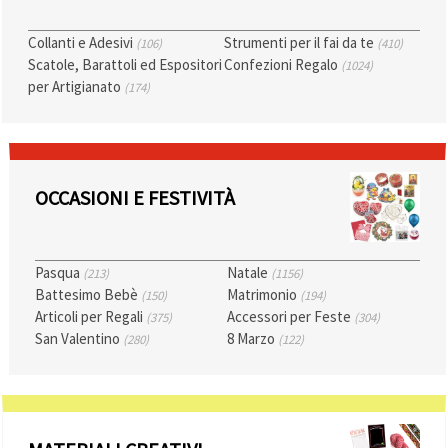
Collanti e Adesivi
Strumenti per il fai da te
(106)
(410)
Scatole, Barattoli ed Espositori
Confezioni Regalo
(1024)
per Artigianato
(174)
OCCASIONI E FESTIVITÀ
Pasqua
Natale
(213)
(1156)
Battesimo Bebè
Matrimonio
(150)
(194)
Articoli per Regali
Accessori per Feste
(375)
(304)
San Valentino
8 Marzo
(280)
(122)