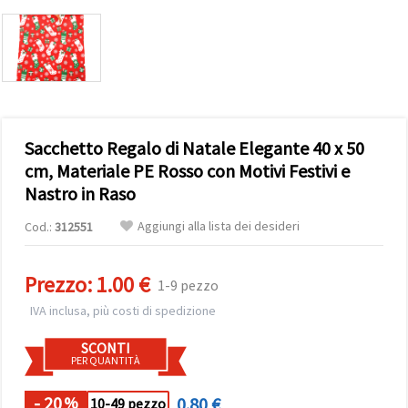
offerta e
visualizzare
contenuti
personalizzati.
• Fare clic
su "Accetta
tutto" per
accettare
tutti i
Sacchetto Regalo di Natale Elegante 40 x 50
cookie. •
Clicca su
cm, Materiale PE Rosso con Motivi Festivi e
"Impostazioni
Nastro in Raso
Cookie" per
personalizzare
le tue
Aggiungi alla lista dei desideri
Cod.:
312551
scelte. •
Puoi
modificare
o revocare
Prezzo:
1.00 €
1-9 pezzo
il tuo
consenso
IVA inclusa, più costi di spedizione
in qualsiasi
momento.
SCONTI
Per ulteriori
PER QUANTITÀ
informazioni,
consultare
la nostra
- 20
0.80 €
%
10-49 pezzo