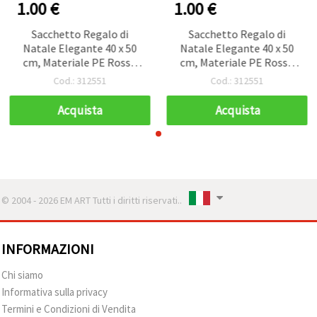
1.00 €
1.00 €
Sacchetto Regalo di
Sacchetto Regalo di
Natale Elegante 40 x 50
Natale Elegante 40 x 50
cm, Materiale PE Rosso
cm, Materiale PE Rosso
con Motivi Festivi e
con Motivi Festivi e
Cod.: 312551
Cod.: 312551
Nastro in Raso
Nastro in Raso
Acquista
Acquista
© 2004 - 2026 EM ART Tutti i diritti riservati..
INFORMAZIONI
Chi siamo
Informativa sulla privacy
Termini e Condizioni di Vendita