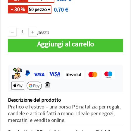
Politica sui
cookie
e
- 30
0.70 €
%
50 pezzo +
l'Informativa
sulla
privacy
.
Senza il tuo
consenso
pezzo
verranno
impostati
Aggiungi al carrello
solo i
cookie
tecnicamente
necessari.
https://www.em-
art.it/information/about-
cookies
Accetta
tutto
Descrizione del prodotto
Impostazioni
Pratico e festivo – una borsa PE natalizia per regali,
candele e articoli fatti a mano. Ideale per negozi,
mercatini e vendite online.