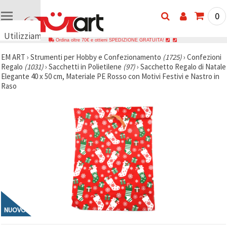
0
Utilizziamo
Ordina oltre 70€ e ottieni SPEDIZIONE GRATUITA!
i cookie
EM ART
›
Strumenti per Hobby e Confezionamento
(1725)
›
Confezioni
🍪
Regalo
(1031)
›
Sacchetti in Polietilene
(97)
›
Sacchetto Regalo di Natale
Utilizziamo
Elegante 40 x 50 cm, Materiale PE Rosso con Motivi Festivi e Nastro in
cookie e
Raso
tecnologie
simili per
garantire il
funzionamento
del nostro
sito web.
Con il tuo
consenso,
utilizziamo
i cookie
anche per
scopi
analitici, di
marketing e
funzionali
per
NUOVO
migliorare
la nostra