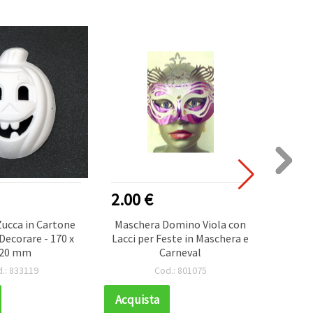
2.00 €
1.10
ucca in Cartone
Maschera Domino Viola con
Masch
Decorare - 170 x
Lacci per Feste in Maschera e
da 
20 mm
Carneval
pr
.: 833119
Cod.: 801075
Acquista
Acqui