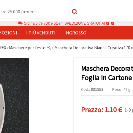
Ordina oltre 70€ e ottieni SPEDIZIONE GRATUITA!
MOZIONI
I PIÙ VENDUTI
INGROSSO
306)
›
Maschere per feste
(9)
›
Maschera Decorativa Bianca Creativa 170 x
Maschera Decorat
Foglia in Cartone
Cod.:
831953
Peso: 47 gr.
Prezzo:
1.10 €
1-9