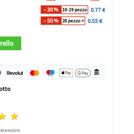
- 30
0.77 €
%
10-19 pezzo
- 50
0.55 €
%
20 pezzo +
rello
otto
a
elle
 stelle
4 stelle
5 stelle
ecensioni.