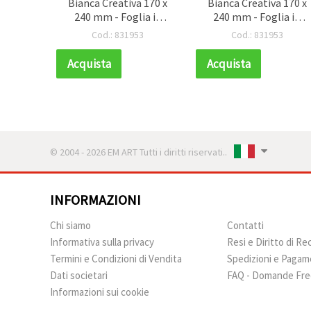
Bianca Creativa 170 x
Bianca Creativa 170 x
240 mm - Foglia in
240 mm - Foglia in
Cartone Pressato
Cartone Pressato
Cod.: 831953
Cod.: 831953
Acquista
Acquista
© 2004 - 2026 EM ART Tutti i diritti riservati..
INFORMAZIONI
Chi siamo
Contatti
Informativa sulla privacy
Resi e Diritto di R
Termini e Condizioni di Vendita
Spedizioni e Pagam
Dati societari
FAQ - Domande Fre
Informazioni sui cookie