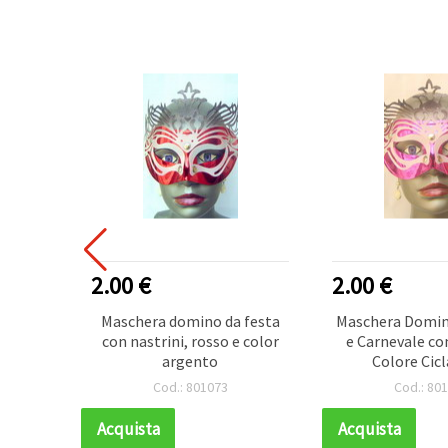
VENDITORE
2.00 €
2.00 €
 Bianca
Maschera domino da festa
Maschera Domin
tone
con nastrini, rosso e color
e Carnevale con
ereroe
argento
Colore Cic
Cod.: 801073
Cod.: 80
Acquista
Acquista