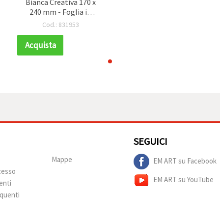
Bianca Creativa 170 x
240 mm - Foglia in
Cartone Pressato
Cod.: 831953
Acquista
SEGUICI
Mappe
EM ART su Facebook
ecesso
EM ART su YouTube
enti
quenti