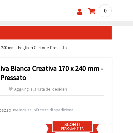
0
 240 mm - Foglia in Cartone Pressato
iva Bianca Creativa 170 x 240 mm -
 Pressato
Aggiungi alla lista dei desideri
 pezzo
IVA inclusa, più costi di spedizione
SCONTI
PER QUANTITÀ