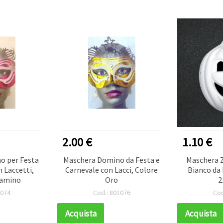
2.00 €
1.10 €
o per Festa
Maschera Domino da Festa e
Maschera Z
 Laccetti,
Carnevale con Lacci, Colore
Bianco da 
lamino
Oro
2
1074
Cod.: 801076
Cod
Acquista
Acquista