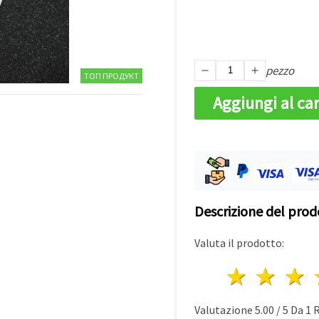
pezzo
ТОП ПРОДУКТ
Aggiungi al car
Descrizione del prod
Valuta il prodotto:
1 stell
2 st
3
Valutazione
5.00
/
5
Da
1
R