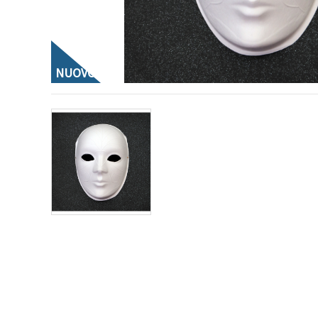
offerta e
visualizzare
contenuti
personalizzati.
• Fare clic
su "Accetta
NUOVO
tutto" per
accettare
tutti i
cookie. •
Clicca su
"Impostazioni
Cookie" per
personalizzare
le tue
scelte. •
Puoi
modificare
o revocare
il tuo
consenso
in qualsiasi
momento.
Per ulteriori
informazioni,
consultare
la nostra