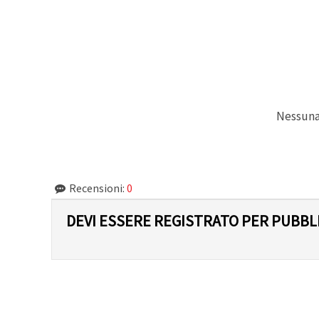
Politica sui
cookie
e
l'Informativa
sulla
privacy
.
Senza il tuo
consenso
verranno
impostati
solo i
Nessuna 
cookie
tecnicamente
necessari.
https://www.em-
art.it/information/about-
cookies
Recensioni:
0
Accetta
DEVI ESSERE REGISTRATO PER PUBB
tutto
Impostazioni