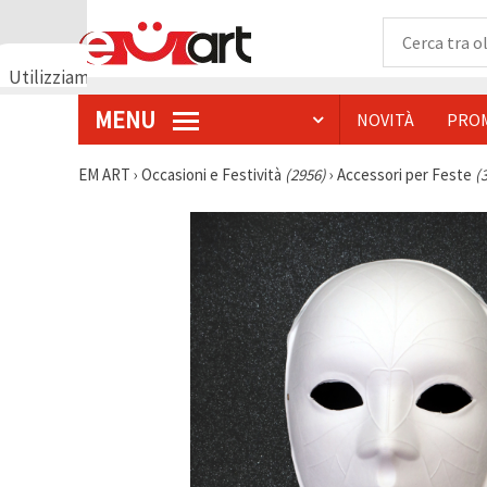
Utilizziamo
i cookie
MENU
NOVITÀ
PRO
🍪
Utilizziamo
cookie e
EM ART
›
Occasioni e Festività
(2956)
›
Accessori per Feste
(
tecnologie
simili per
garantire il
funzionamento
del nostro
sito web.
Con il tuo
consenso,
utilizziamo
i cookie
anche per
scopi
analitici, di
marketing e
funzionali
per
migliorare
la nostra