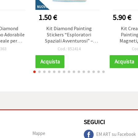
NUOVO
1.50 €
5.90 €
 Diamond
Kit Diamond Painting
Kit Cre
no Adorabile
Stickers “Esploratori
Painting
deale per
Spaziali Avventurosi” –
Magneti,
a Creative e
Perfetto per Bambini, Arte
2363
Cod.: 852414
Cod
te Animale
Galassia e Lavoretto
7367
Creativo Divertente SCC212
Acquista
Acquista
SEGUICI
Mappe
EM ART su Facebook