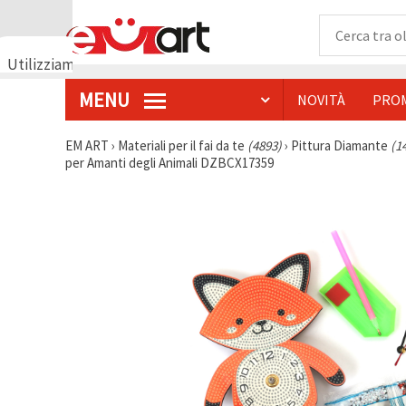
Utilizziamo
i cookie
MENU
NOVITÀ
PRO
🍪
Utilizziamo
cookie e
EM ART
›
Materiali per il fai da te
(4893)
›
Pittura Diamante
(1
tecnologie
per Amanti degli Animali DZBCX17359
simili per
garantire il
funzionamento
del nostro
sito web.
Con il tuo
consenso,
utilizziamo
i cookie
anche per
scopi
analitici, di
marketing e
funzionali
per
migliorare
la nostra