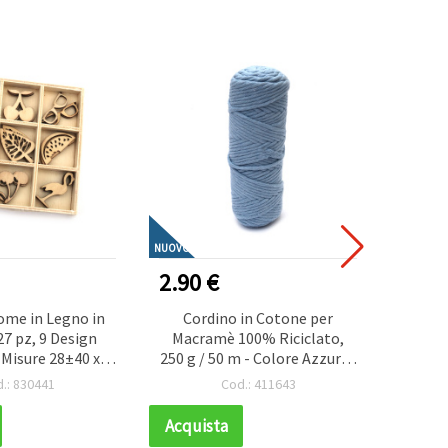
NUOVO
NUOVO
2.90 €
17.0
ome in Legno in
Cordino in Cotone per
Diamo
27 pz, 9 Design
Macramè 100% Riciclato,
Celest
, Misure 28±40 x
250 g / 50 m - Colore Azzurro
Strass 
 mm, Ideali per
Chiaro, Porta Piante e
Drill 
.: 830441
Cod.: 411643
i, Scrapbooking,
Decorazioni Fatte a Mano
oni Regalo e
Acquista
Acqui
reativi Fai da Te