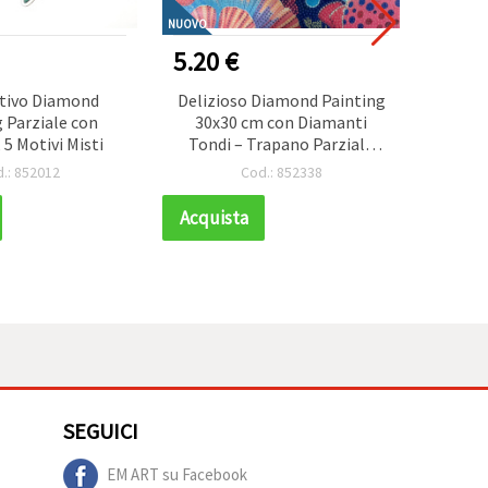
NUOVO
5.20 €
5.90
ativo Diamond
Delizioso Diamond Painting
Cala
 Parziale con
30x30 cm con Diamanti
Diamon
 5 Motivi Misti
Tondi – Trapano Parziale
Set A
“Pesce Palla” MKX17357
Cibo
.: 852012
Cod.: 852338
Popco
Kit Fa
Acquista
Acqui
Is
Princi
Su
SEGUICI
EM ART su Facebook