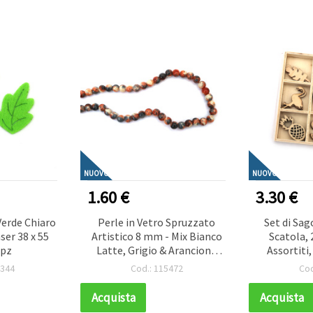
NUOVO
NUOVO
1.60 €
3.30 €
Verde Chiaro
Perle in Vetro Spruzzato
Set di Sag
ser 38 x 55
Artistico 8 mm - Mix Bianco
Scatola, 
 pz
Latte, Grigio & Arancione
Assortiti
Scuro, Foro 1 mm, Filo ~100
11±26 x 3
4344
Cod.: 115472
Cod
pz - Ideali, Moderna, e
Decorazion
Design Handmade Unici
Confezi
Acquista
Acquista
Progetti C