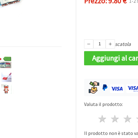
Prezzo:
9.80 €
1-2 
scatola
Aggiungi al car
Valuta il prodotto:
1 stell
2 st
3
Il prodotto non è stato v