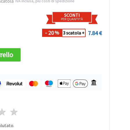
scatola
IVA inclusa, più costi di spedizione
SCONTI
PER QUANTITÀ
- 20
7.84 €
%
3 scatola +
rello
a
elle
 stelle
4 stelle
5 stelle
alutato.