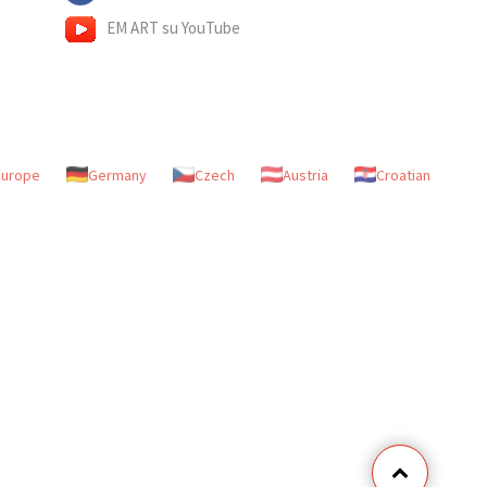
EM ART su YouTube
Europe
Germany
Czech
Austria
Croatian