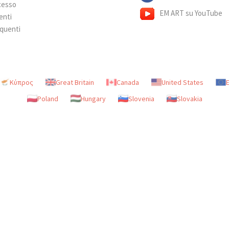
ecesso
EM ART su YouTube
enti
quenti
Κύπρος
Great Britain
Canada
United States
Poland
Hungary
Slovenia
Slovakia