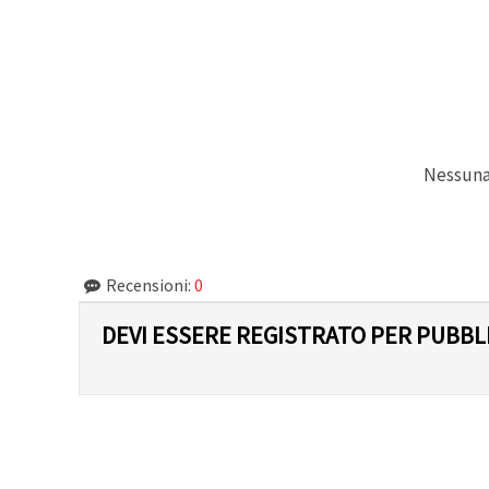
Politica sui
cookie
e
l'Informativa
sulla
privacy
.
Senza il tuo
consenso
verranno
impostati
solo i
Nessuna 
cookie
tecnicamente
necessari.
https://www.em-
art.it/information/about-
cookies
Recensioni:
0
Accetta
DEVI ESSERE REGISTRATO PER PUBB
tutto
Impostazioni