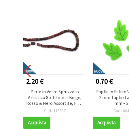
NUOVO
NUOVO
2.20 €
0.70 €
0~170 x
Perle in Vetro Spruzzato
Foglie in Feltro 
rigio
Artistico 8 x 10 mm - Beige,
2 mm Taglio La
imal,
Rosso & Nero Assortite, Foro
mm - 5
stici
1 mm, Filo ~72 pz - Ideali,
Cod.: 115537
Cod.: 80
Moderni Handmad
Acquista
Acquista