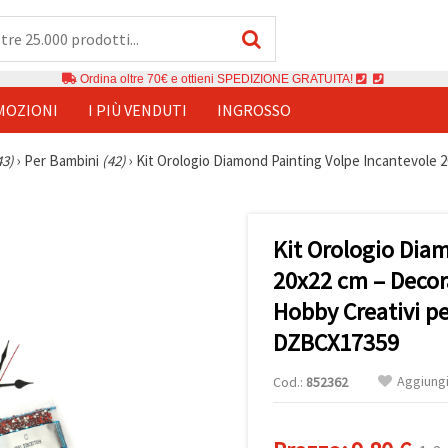
Ordina oltre 70€ e ottieni SPEDIZIONE GRATUITA!
MOZIONI
I PIÙ VENDUTI
INGROSSO
43)
›
Per Bambini
(42)
›
Kit Orologio Diamond Painting Volpe Incantevole 2
Kit Orologio Dia
20x22 cm – Decora
Hobby Creativi pe
DZBCX17359
Aggiungi 
Cod.:
852362