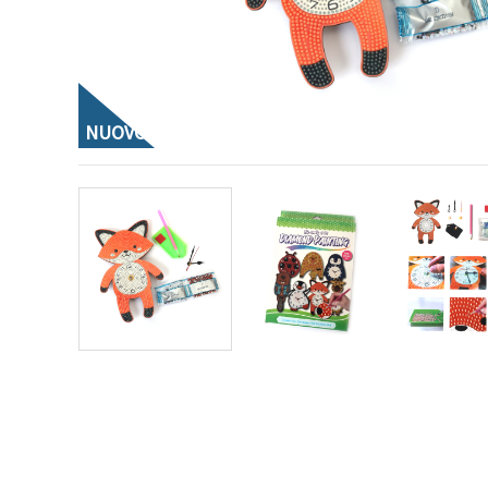
offerta e
visualizzare
contenuti
personalizzati.
• Fare clic
su "Accetta
tutto" per
NUOVO
accettare
tutti i
cookie. •
Clicca su
"Impostazioni
Cookie" per
personalizzare
le tue
scelte. •
Puoi
modificare
o revocare
il tuo
consenso
in qualsiasi
momento.
Per ulteriori
informazioni,
consultare
la nostra