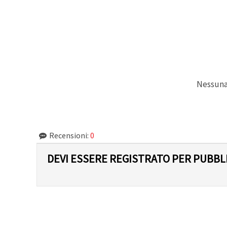
Politica sui
cookie
e
l'Informativa
sulla
privacy
.
Senza il tuo
consenso
verranno
impostati
solo i
cookie
Nessuna 
tecnicamente
necessari.
https://www.em-
art.it/information/about-
cookies
Recensioni:
0
Accetta
DEVI ESSERE REGISTRATO PER PUBB
tutto
Impostazioni