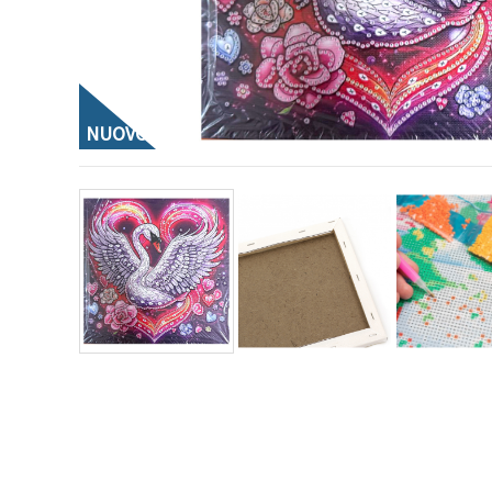
offerta e
visualizzare
contenuti
personalizzati.
• Fare clic
su "Accetta
tutto" per
NUOVO
accettare
tutti i
cookie. •
Clicca su
"Impostazioni
Cookie" per
personalizzare
le tue
scelte. •
Puoi
modificare
o revocare
il tuo
consenso
in qualsiasi
momento.
Per ulteriori
informazioni,
consultare
la nostra