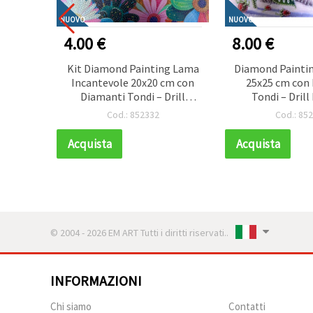
NUOVO
NUOVO
4.00 €
8.00 €
Cane
Kit Diamond Painting Lama
Diamond Paintin
a 21x25
Incantevole 20x20 cm con
25x25 cm con
ndi –
Diamanti Tondi – Drill
Tondi – Drill
alletto
Parziale – Ideale per Amanti
Orsetto dell’
Cod.: 852332
Cod.: 85
obby
degli Animali e del Fai da Te
Cornice Elega
ali e
MKX17356
Acquista
Acquista
arine
© 2004 - 2026 EM ART Tutti i diritti riservati..
INFORMAZIONI
Chi siamo
Contatti