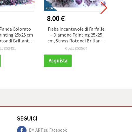
NUOVO
NUOVO
8.00 €
4.00
 Panda Colorato
Fiaba Incantevole di Farfalle
Kit
inting 25x25 cm
– Diamond Painting 25x25
Libell
otondi Brillanti,
cm, Strass Rotondi Brillanti,
con D
iale con Cornice
Drill Parziale con Cornice
Parz
.: 852481
Cod.: 852564
tiva – YY120
Elegante – YY79
Amanti
I
Acquista
Acqui
SEGUICI
EM ART su Facebook