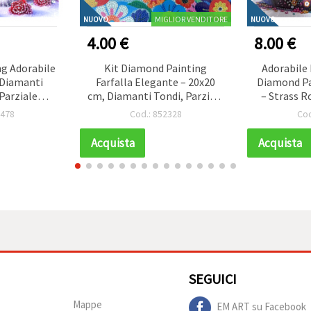
MIGLIOR VENDITORE
NUOVO
NUOVO
4.00 €
8.00 €
g Adorabile
Kit Diamond Painting
Adorabile
 Diamanti
Farfalla Elegante – 20x20
Diamond Pa
 Parziale
cm, Diamanti Tondi, Parziale
– Strass R
Amore con
(MKX17347)
Drill Parz
2478
Cod.: 852328
Cod
nte YY107
Decora
Acquista
Acquista
SEGUICI
Mappe
EM ART su Facebook