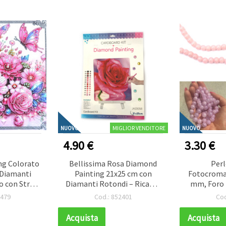
MIGLIOR VENDITORE
NUOVO
NUOVO
4.90 €
3.30 €
ng Colorato
Bellissima Rosa Diamond
Perl
 Diamanti
Painting 21x25 cm con
Fotocromat
o con Strass
Diamanti Rotondi – Ricamo
mm, Foro 
rdino di
con Strass Parziale con
diventa Lil
2479
Cod.: 852401
Cod
n Cornice
Cavalletto – Perfetto per
Filo ~8
YY114
Arte Floreale e Decorazioni
Bigiotte
Acquista
Acquista
Casa Eleganti JA20058
P