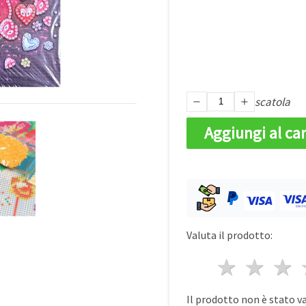
scatola
Aggiungi al car
Valuta il prodotto:
1 stell
2 st
3
Il prodotto non è stato v