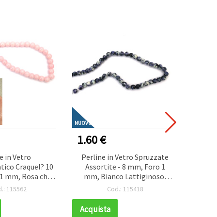
NUOVO
NUOVO
1.60 €
2.70
e in Vetro
Perline in Vetro Spruzzate
Nast
ico Craquel? 10
Assortite - 8 mm, Foro 1
Chia
1 mm, Rosa che
mm, Bianco Lattiginoso,
la Chiaro al Sole,
Viola e Nero, Filo ~110 pz -
.: 115562
Cod.: 115418
5 pz - Ideali,
Ideali, Bigiotteria
ria, Infilatura
Acquista
Acqui
erline