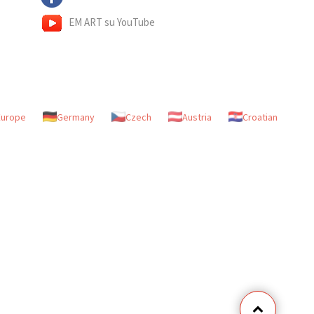
EM ART su YouTube
Europe
Germany
Czech
Austria
Croatian