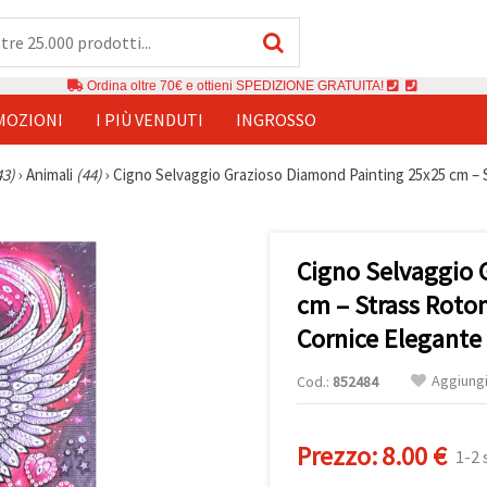
Ordina oltre 70€ e ottieni SPEDIZIONE GRATUITA!
MOZIONI
I PIÙ VENDUTI
INGROSSO
43)
›
Animali
(44)
›
Cigno Selvaggio Grazioso Diamond Painting 25x25 cm – St
Cigno Selvaggio 
cm – Strass Rotond
Cornice Elegante
Aggiungi 
Cod.:
852484
Prezzo:
8.00 €
1-2 