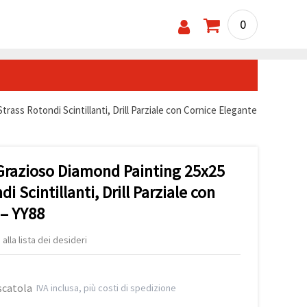
0
rass Rotondi Scintillanti, Drill Parziale con Cornice Elegante
Grazioso Diamond Painting 25x25
i Scintillanti, Drill Parziale con
 – YY88
alla lista dei desideri
scatola
IVA inclusa, più costi di spedizione