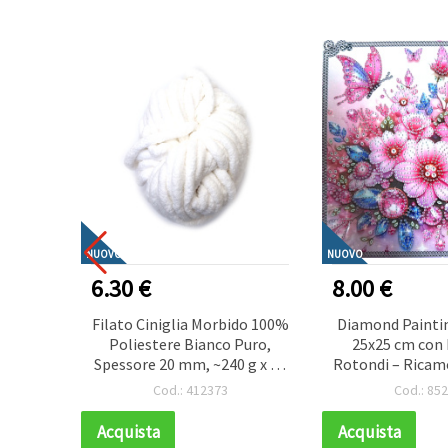
NUOVO
NUOVO
6.30 €
8.00 €
Stick
Filato Ciniglia Morbido 100%
Diamond Painti
ola a
Poliestere Bianco Puro,
25x25 cm con
l,
Spessore 20 mm, ~240 g x 25
Rotondi – Ricam
i Arte,
m, Decorazioni per la Casa
Parziale “Gia
Cod.: 412373
Cod.: 85
Farfalle” co
Elegante 
Acquista
Acquista