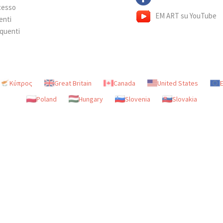
ecesso
EM ART su YouTube
enti
quenti
Κύπρος
Great Britain
Canada
United States
Poland
Hungary
Slovenia
Slovakia