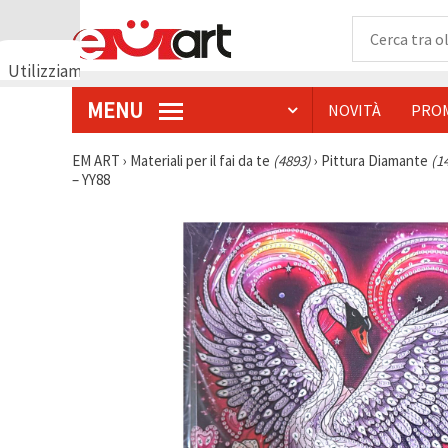
Utilizziamo
i cookie
MENU
NOVITÀ
PRO
🍪
Utilizziamo
cookie e
EM ART
›
Materiali per il fai da te
(4893)
›
Pittura Diamante
(1
tecnologie
– YY88
simili per
garantire il
funzionamento
del nostro
sito web.
Con il tuo
consenso,
utilizziamo
i cookie
anche per
scopi
analitici, di
marketing e
funzionali
per
migliorare
la nostra