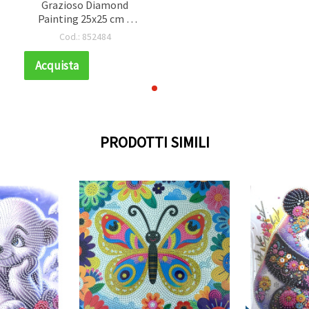
Grazioso Diamond
Painting 25x25 cm –
Strass Rotondi
Cod.: 852484
Scintillanti, Drill
Parziale con Cornice
Acquista
Elegante – YY88
PRODOTTI SIMILI