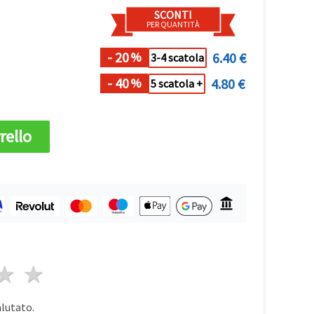
SCONTI
PER QUANTITÀ
- 20
6.40 €
%
3-4 scatola
- 40
4.80 €
%
5 scatola +
rello
a
elle
 stelle
4 stelle
5 stelle
alutato.