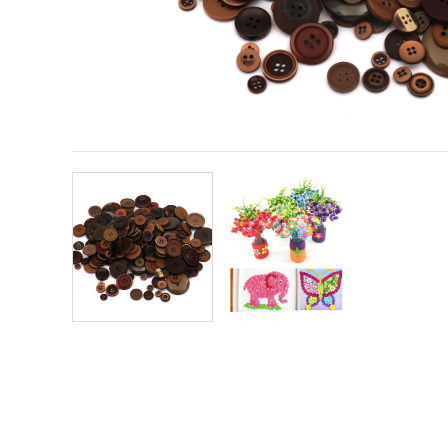
offerta e
visualizzare
contenuti
personalizzati.
• Fare clic
su "Accetta
tutto" per
accettare
tutti i
cookie. •
Clicca su
"Impostazioni
Cookie" per
personalizzare
le tue
scelte. •
Puoi
modificare
o revocare
il tuo
consenso
in qualsiasi
momento.
Per ulteriori
informazioni,
consultare
la nostra