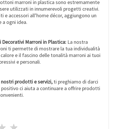
bottoni marroni in plastica sono estremamente
ere utilizzati in innumerevoli progetti creativi.
iti e accessori all’home décor, aggiungono un
 a ogni idea.
i Decorativi Marroni in Plastica:
La nostra
i ti permette di mostrare la tua individualità
l calore e il fascino delle tonalità marroni ai tuoi
pressivi e personali.
nostri prodotti e servizi,
ti preghiamo di darci
 positivo ci aiuta a continuare a offrire prodotti
convenienti.
a
elle
 stelle
4 stelle
5 stelle