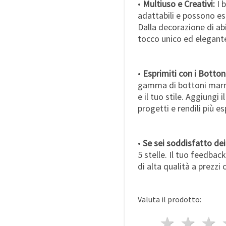
•
Multiuso e Creativi:
I 
adattabili e possono ess
Dalla decorazione di ab
tocco unico ed elegante
•
Esprimiti con i Botton
gamma di bottoni marron
e il tuo stile. Aggiungi i
progetti e rendili più es
•
Se sei soddisfatto dei 
5 stelle. Il tuo feedback
di alta qualità a prezzi 
Valuta il prodotto:
1 stell
2 st
3