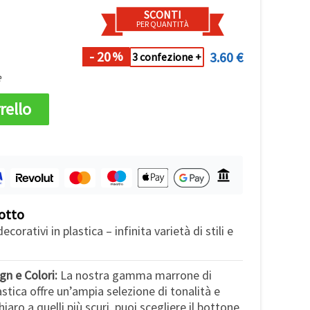
SCONTI
PER QUANTITÀ
- 20
3.60 €
%
3 confezione +
e
rello
otto
ecorativi in plastica – infinita varietà di stili e
n e Colori:
La nostra gamma marrone di
astica offre un’ampia selezione di tonalità e
hiaro a quelli più scuri, puoi scegliere il bottone