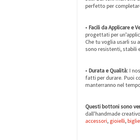
perfetto per completare
•
Facili da Applicare e Ve
progettati per un’applic
Che tu voglia usarli su 
sono resistenti, stabili
•
Durata e Qualità:
I nos
fatti per durare. Puoi c
manterranno nel tempo la
Questi bottoni sono ver
dall’handmade creativo 
accessori
,
gioielli
,
biglie