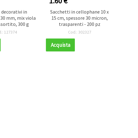
1.60 €
3.40
 decorativi in
Sacchetti in cellophane 10 x
Bot
- 30 mm, mix viola
15 cm, spessore 30 micron,
Assor
ssortito, 300 g
trasparenti - 200 pz
Tonali
Cuc
.: 127374
Cod.: 302327
Decora
Acquista
Acqui