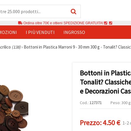
Ordina oltre 70€ e ottieni SPEDIZIONE GRATUITA!
MOZIONI
I PIÙ VENDUTI
INGROSSO
crilico
(138)
›
Bottoni in Plastica Marroni 9 - 30 mm 300 g - Tonalit? Clas
Bottoni in Plasti
Tonalit? Classich
e Decorazioni Cas
Cod.:
127371
Peso: 300 g
Prezzo:
4.50 €
1-2