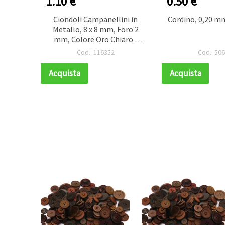
1.10 €
0.50 €
o Opaco
Ciondoli Campanellini in
Cordino, 0,20 mm
50 g, e
Metallo, 8 x 8 mm, Foro 2
mm, Colore Oro Chiaro -
Confezione da 10 pz
Cod.: 116352
Cod.: 50
Acquista
Acquista