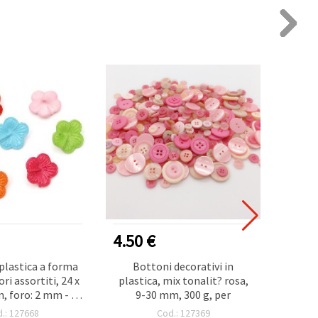
4.50 €
0.40
plastica a forma
Bottoni decorativi in
Botto
ori assortiti, 24 x
plastica, mix tonalit? rosa,
plast
, foro: 2 mm - 20
9-30 mm, 300 g, per
mm, f
pz
scrapb
.: 127668
Cod.: 127369