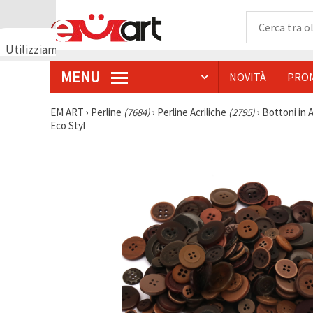
Utilizziamo
i cookie
MENU
NOVITÀ
PRO
🍪
Utilizziamo
cookie e
EM ART
›
Perline
(7684)
›
Perline Acriliche
(2795)
›
Bottoni in A
tecnologie
Eco Styl
simili per
garantire il
funzionamento
del nostro
sito web.
Con il tuo
consenso,
utilizziamo
i cookie
anche per
scopi
analitici, di
marketing e
funzionali
per
migliorare
la nostra