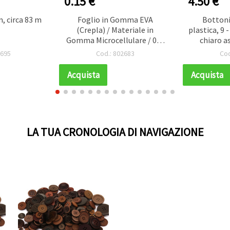
0.15 €
4.50 €
, circa 83 m
Foglio in Gomma EVA
Bottoni
(Crepla) / Materiale in
plastica, 9 
Gomma Microcellulare / 0, 8
chiaro a
- 0, 9 mm, A4 (20 x 30 cm),
6695
Cod.: 802683
Cod
Verde Chiaro
Acquista
Acquista
LA TUA CRONOLOGIA DI NAVIGAZIONE