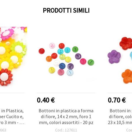
PRODOTTI SIMILI
0.40 €
0.70 €
in Plastica,
Bottoni in plastica a forma
Bottoni in 
per Cucito e,
di fiore, 14 x 2 mm, foro 1
di fiore, col
oro 3 mm - 10
mm, colori assortiti - 20 pz
23 x 10,5 mm
7663
Cod.: 127611
Cod