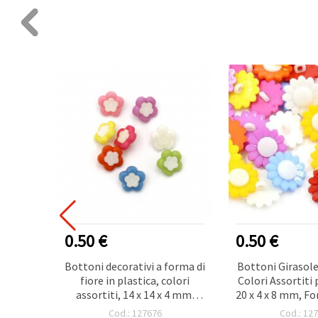
0.50 €
0.50 €
ica, 18
Bottoni decorativi a forma di
Bottoni Girasole 
bianco
fiore in plastica, colori
Colori Assortiti 
 pz
assortiti, 14 x 14 x 4 mm,
20 x 4 x 8 mm, F
foro 4 mm - 20 pz
pz
Cod.: 127676
Cod.: 12