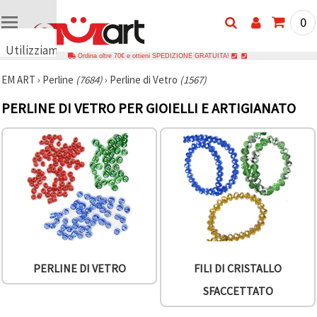
0
Utilizziamo
Ordina oltre 70€ e ottieni SPEDIZIONE GRATUITA!
i cookie
EM ART
›
Perline
(7684)
›
Perline di Vetro
(1567)
🍪
Utilizziamo
PERLINE DI VETRO PER GIOIELLI E ARTIGIANATO
cookie e
tecnologie
simili per
garantire il
funzionamento
del nostro
sito web.
Con il tuo
consenso,
utilizziamo
i cookie
anche per
scopi
analitici, di
marketing e
PERLINE DI VETRO
FILI DI CRISTALLO
funzionali
per
SFACCETTATO
migliorare
la nostra