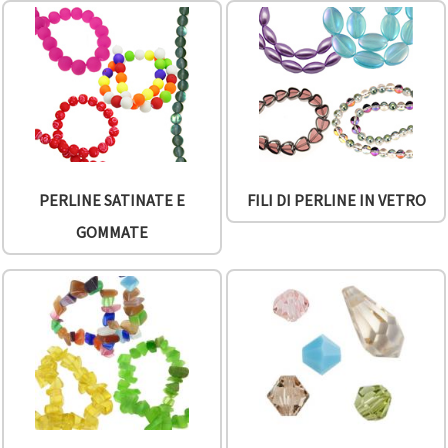
offerta e
visualizzare
contenuti
personalizzati.
• Fare clic
su "Accetta
tutto" per
accettare
tutti i
cookie. •
Clicca su
"Impostazioni
PERLINE SATINATE E
FILI DI PERLINE IN VETRO
Cookie" per
personalizzare
GOMMATE
le tue
scelte. •
Puoi
modificare
o revocare
il tuo
consenso
in qualsiasi
momento.
Per ulteriori
informazioni,
consultare
la nostra