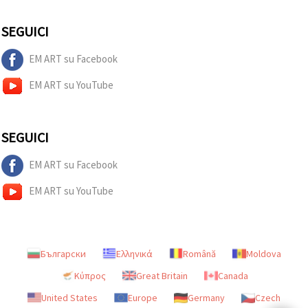
SEGUICI
EM ART su Facebook
EM ART su YouTube
SEGUICI
EM ART su Facebook
EM ART su YouTube
Български
Ελληνικά
Română
Moldova
Κύπρος
Great Britain
Canada
United States
Europe
Germany
Czech