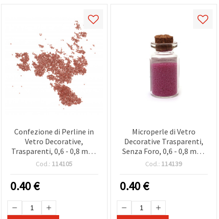
Confezione di Perline in
Microperle di Vetro
Vetro Decorative,
Decorative Trasparenti,
Trasparenti, 0,6 - 0,8 mm,
Senza Foro, 0,6 - 0,8 mm,
10 g, Colore T6, e
Granulometria Mista, per
Cod.:
114105
Cod.:
114139
Decorazioni
Nail Art, Scatole e
Progetti, 10 g
0.40
€
0.40
€