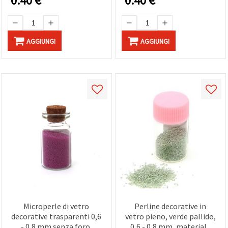
0.40
€
0.40
€
regalo
AGGIUNGI
AGGIUNGI
Microperle di vetro
Perline decorative in
decorative trasparenti 0,6
vetro pieno, verde pallido,
- 0,8 mm senza foro,
0,6 - 0,8 mm, materiale