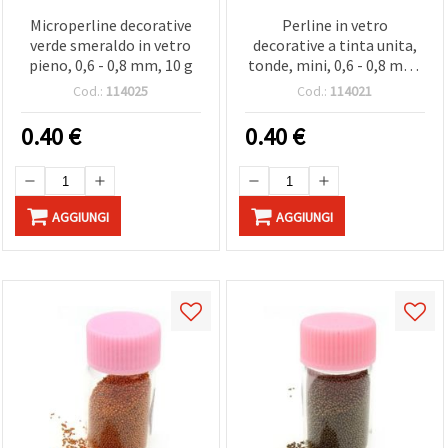
Microperline decorative
Perline in vetro
verde smeraldo in vetro
decorative a tinta unita,
pieno, 0,6 - 0,8 mm, 10 g
tonde, mini, 0,6 - 0,8 mm,
colore 23 - 10 g
Cod.:
114025
Cod.:
114021
0.40
€
0.40
€
AGGIUNGI
AGGIUNGI