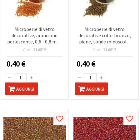
Microperle di vetro
Microperle di vetro
decorative, arancione
decorative color bronzo,
perlescente, 0,6 - 0,8 mm,
piene, tonde minuscole,
10 g - Ideali, e progetti
0,6-0,8 mm - 10 g
Cod.:
114019
Cod.:
114013
artistici
0.40
€
0.40
€
AGGIUNGI
AGGIUNGI