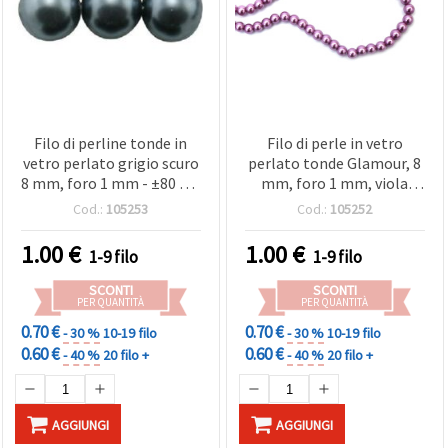
Filo di perline tonde in
Filo di perle in vetro
vetro perlato grigio scuro
perlato tonde Glamour, 8
8 mm, foro 1 mm - ±80 cm
mm, foro 1 mm, viola
(~110 pz), perfette,
orchidea, ±80 cm, ±110 pz
Cod.:
105253
Cod.:
105252
accessori e progetti
1.00
€
1.00
€
1-9 filo
1-9 filo
SCONTI
SCONTI
PER QUANTITÀ
PER QUANTITÀ
0.70 €
0.70 €
- 30 %
10-19 filo
- 30 %
10-19 filo
0.60 €
0.60 €
- 40 %
20 filo +
- 40 %
20 filo +
AGGIUNGI
AGGIUNGI