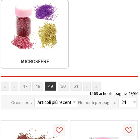
MICROSFERE
«
‹
47
48
49
50
51
›
»
1569 articoli | pagine 49/66
Ordina per:
Elementi per pagina: