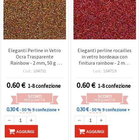
Eleganti Perline in Vetro
Eleganti perline rocailles
Ocra Trasparente
in vetro bordeaux con
Rainbow - 2 mm, 50 g -
finitura rainbow - 2 mm,
Perfette, Collane e
50 g, ricamo e tessitura
Cod.:
104731
Cod.:
104719
Orecchini
con perlin
0.60
€
0.60
€
1-8 confezione
1-8 confezione
SCONTI
SCONTI
PER QUANTITÀ
PER QUANTITÀ
0.30 €
0.30 €
- 50 %
9 confezione +
- 50 %
9 confezione +
AGGIUNGI
AGGIUNGI