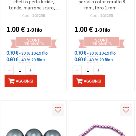
effetto perla lucide,
perlato color corallo 8
tonde, marrone scuro, 8
mm, foro 1 mm -
mm, foro 1 mm, ca. 80 cm
perfetto, accessori e fai?
Cod.:
105256
Cod.:
105255
(~110 pz)
da?te, ~80 cm (~100 pz)
1.00
€
1.00
€
1-9 filo
1-9 filo
SCONTI
SCONTI
PER QUANTITÀ
PER QUANTITÀ
0.70 €
0.70 €
- 30 %
10-19 filo
- 30 %
10-19 filo
0.60 €
0.60 €
- 40 %
20 filo +
- 40 %
20 filo +
AGGIUNGI
AGGIUNGI