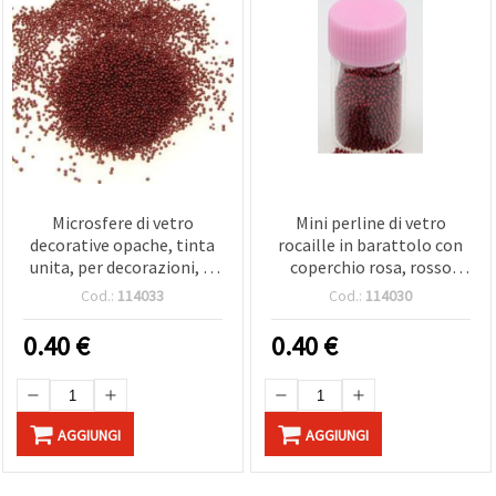
Microsfere di vetro
Mini perline di vetro
decorative opache, tinta
rocaille in barattolo con
unita, per decorazioni, e,
coperchio rosa, rosso
0,6 - 0,8 mm, 10 g
scuro, 0,6 - 0,8 mm, 10 g -
Cod.:
114033
Cod.:
114030
per decorazioni e
bigiotteria
0.40
€
0.40
€
AGGIUNGI
AGGIUNGI