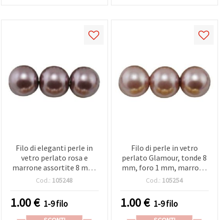
Filo di eleganti perle in
Filo di perle in vetro
vetro perlato rosa e
perlato Glamour, tonde 8
marrone assortite 8 mm,
mm, foro 1 mm, marrone
foro 1 mm - perfette,
lattiginoso, ±80 cm, ca.
Cod.:
105248
Cod.:
105254
accessori e progetti
110 pz, e fai?da?t
creativi, ±80 cm (~110 pz)
1.00
€
1.00
€
1-9 filo
1-9 filo