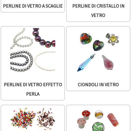
Politica sui
cookie
e
PERLINE DI VETRO A SCAGLIE
PERLINE DI CRISTALLO IN
l'Informativa
sulla
VETRO
privacy
.
Senza il tuo
consenso
verranno
impostati
solo i
cookie
tecnicamente
necessari.
https://www.em-
art.it/information/about-
cookies
PERLINE DI VETRO EFFETTO
CIONDOLI IN VETRO
Accetta
tutto
PERLA
Impostazioni