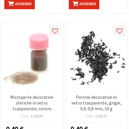
AGGIUNGI
AGGIUNGI
Microperle decorative
Perline decorative in
sferiche in vetro
vetro trasparente, grigie,
trasparente, colore
0,6-0,8 mm, 10 g
marrone lattiginoso, 0,6 -
Cod.:
114134
Cod.:
114132
0,8 mm, 10 g, per,
cardmaking e decorazioni