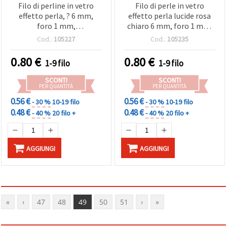
Filo di perline in vetro
Filo di perle in vetro
effetto perla, ? 6 mm,
effetto perla lucide rosa
foro 1 mm,
chiaro 6 mm, foro 1 mm,
Rosa/Marrone, ~80 cm
~80 cm (~140 pz) -
Cod.:
105227
Cod.:
105235
(~140 pz)
Perfette, bigiotteria,
accessori e creazioni
0.80
€
0.80
€
1-9 filo
1-9 filo
SCONTI
SCONTI
PER QUANTITÀ
PER QUANTITÀ
0.56 €
0.56 €
- 30 %
10-19 filo
- 30 %
10-19 filo
0.48 €
0.48 €
- 40 %
20 filo +
- 40 %
20 filo +
AGGIUNGI
AGGIUNGI
«
‹
47
48
49
50
51
›
»