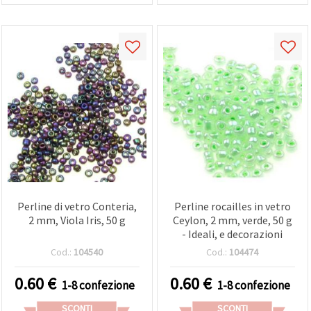
Perline di vetro Conteria,
Perline rocailles in vetro
2 mm, Viola Iris, 50 g
Ceylon, 2 mm, verde, 50 g
- Ideali, e decorazioni
Cod.:
104540
Cod.:
104474
0.60
€
0.60
€
1-8 confezione
1-8 confezione
SCONTI
SCONTI