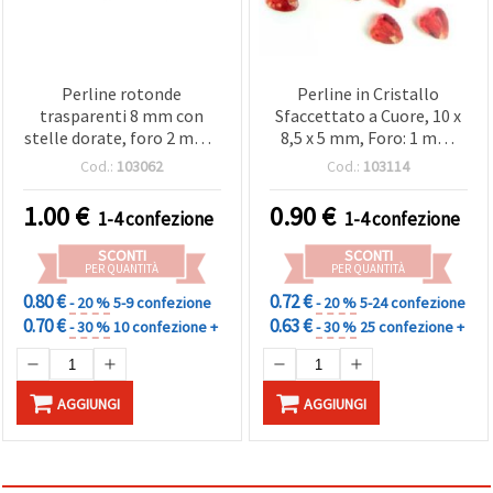
Perline rotonde
Perline in Cristallo
trasparenti 8 mm con
Sfaccettato a Cuore, 10 x
stelle dorate, foro 2 mm -
8,5 x 5 mm, Foro: 1 mm,
20 g (±70 pz)
Rosso, 20 g (~80 pz)
Cod.:
103062
Cod.:
103114
1.00
€
0.90
€
1-4 confezione
1-4 confezione
SCONTI
SCONTI
PER QUANTITÀ
PER QUANTITÀ
0.80 €
0.72 €
- 20 %
5-9 confezione
- 20 %
5-24 confezione
0.70 €
0.63 €
- 30 %
10 confezione +
- 30 %
25 confezione +
AGGIUNGI
AGGIUNGI