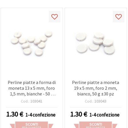
Perline piatte a forma di
Perline piatte a moneta
moneta 13 x 5 mm, foro
19 x 5 mm, foro 2 mm,
1,5 mm, bianche - 50 g
bianco, 50 g ±30 pz
±80 pz
Cod.:
103041
Cod.:
103043
1.30
€
1.30
€
1-4 confezione
1-4 confezione
SCONTI
SCONTI
PER QUANTITÀ
PER QUANTITÀ