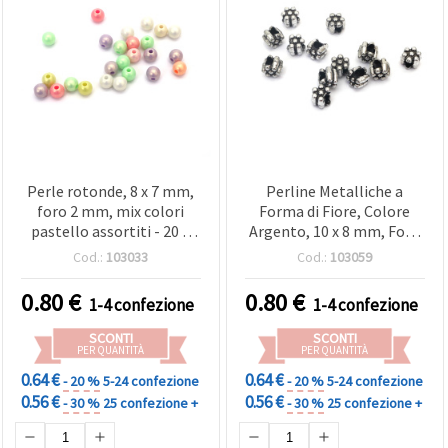
Perle rotonde, 8 x 7 mm,
Perline Metalliche a
foro 2 mm, mix colori
Forma di Fiore, Colore
pastello assortiti - 20 g
Argento, 10 x 8 mm, Foro
(±80 pz)
5 mm - Confezione da 20
Cod.:
103033
Cod.:
103059
g (?50 pz), Perfette,
Creativi e Progetti di
0.80
€
0.80
€
1-4 confezione
1-4 confezione
Artigianato Eleganti
SCONTI
SCONTI
PER QUANTITÀ
PER QUANTITÀ
0.64 €
0.64 €
- 20 %
5-24 confezione
- 20 %
5-24 confezione
0.56 €
0.56 €
- 30 %
25 confezione +
- 30 %
25 confezione +