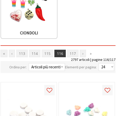
CIONDOLI
«
‹
113
114
115
116
117
›
»
2797 articoli | pagine 116/117
Ordina per:
Elementi per pagina: