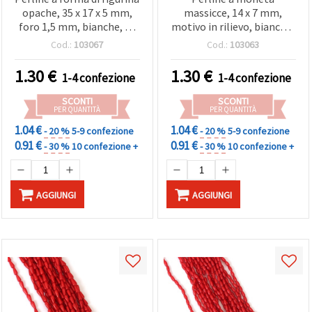
opache, 35 x 17 x 5 mm,
massicce, 14 x 7 mm,
foro 1,5 mm, bianche, 50
motivo in rilievo, bianche,
g (±25 pz)
foro 1 mm - 50 g (±55 pz)
Cod.:
103067
Cod.:
103063
1.30
€
1.30
€
1-4 confezione
1-4 confezione
SCONTI
SCONTI
PER QUANTITÀ
PER QUANTITÀ
1.04 €
1.04 €
- 20 %
5-9 confezione
- 20 %
5-9 confezione
0.91 €
0.91 €
- 30 %
10 confezione +
- 30 %
10 confezione +
AGGIUNGI
AGGIUNGI