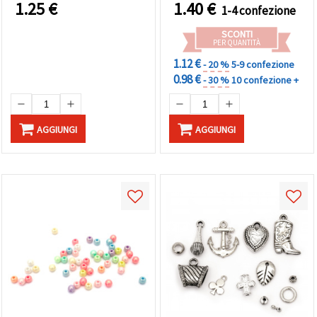
bracciali, collane e
1.25
€
1.40
€
1-4 confezione
decorazioni
SCONTI
PER QUANTITÀ
1.12 €
- 20 %
5-9 confezione
0.98 €
- 30 %
10 confezione +
AGGIUNGI
AGGIUNGI