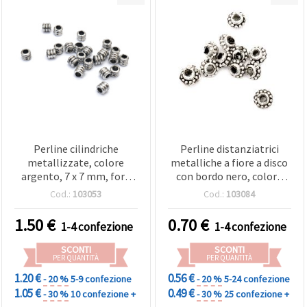
Perline cilindriche
Perline distanziatrici
metallizzate, colore
metalliche a fiore a disco
argento, 7 x 7 mm, foro
con bordo nero, colore
3,5 mm - 50 g (~280 pz)
argento 8 x 5 mm, foro 2,5
Cod.:
103053
Cod.:
103084
mm - 20 g (~152 pz)
1.50
€
0.70
€
1-4 confezione
1-4 confezione
SCONTI
SCONTI
PER QUANTITÀ
PER QUANTITÀ
1.20 €
0.56 €
- 20 %
5-9 confezione
- 20 %
5-24 confezione
1.05 €
0.49 €
- 30 %
10 confezione +
- 30 %
25 confezione +