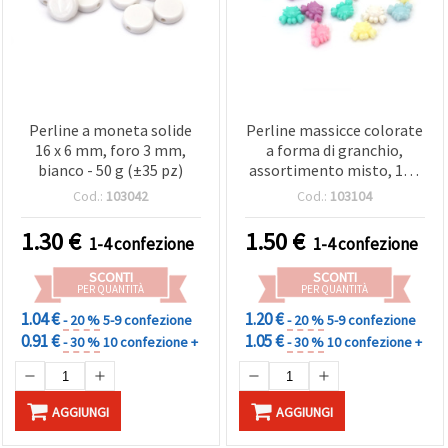
Perline a moneta solide
Perline massicce colorate
16 x 6 mm, foro 3 mm,
a forma di granchio,
bianco - 50 g (±35 pz)
assortimento misto, 15 x
10 x 5 mm, foro 1 mm, 50
Cod.:
103042
Cod.:
103104
g (±530 pz)
1.30
€
1.50
€
1-4 confezione
1-4 confezione
SCONTI
SCONTI
PER QUANTITÀ
PER QUANTITÀ
1.04 €
1.20 €
- 20 %
5-9 confezione
- 20 %
5-9 confezione
0.91 €
1.05 €
- 30 %
10 confezione +
- 30 %
10 confezione +
AGGIUNGI
AGGIUNGI