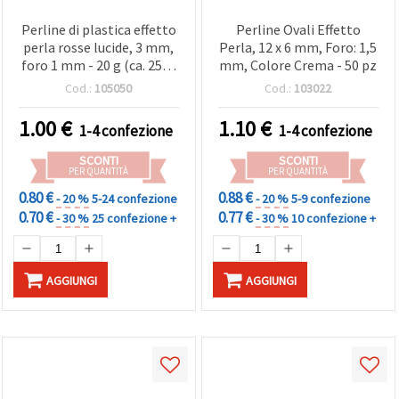
Perline di plastica effetto
Perline Ovali Effetto
perla rosse lucide, 3 mm,
Perla, 12 x 6 mm, Foro: 1,5
foro 1 mm - 20 g (ca. 2500
mm, Colore Crema - 50 pz
pz), perfette, e creazioni
Cod.:
105050
Cod.:
103022
1.00
€
1.10
€
1-4 confezione
1-4 confezione
SCONTI
SCONTI
PER QUANTITÀ
PER QUANTITÀ
0.80 €
0.88 €
- 20 %
5-24 confezione
- 20 %
5-9 confezione
0.70 €
0.77 €
- 30 %
25 confezione +
- 30 %
10 confezione +
AGGIUNGI
AGGIUNGI