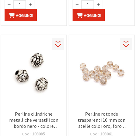
AGGIUNGI
AGGIUNGI
Perline cilindriche
Perline rotonde
metalliche versatili con
trasparenti 10 mm con
bordo nero - colore
stelle color oro, foro 2
argento, 7 x 7,5 mm, foro
mm - 20 g ±32 pz
Cod.:
103085
Cod.:
103061