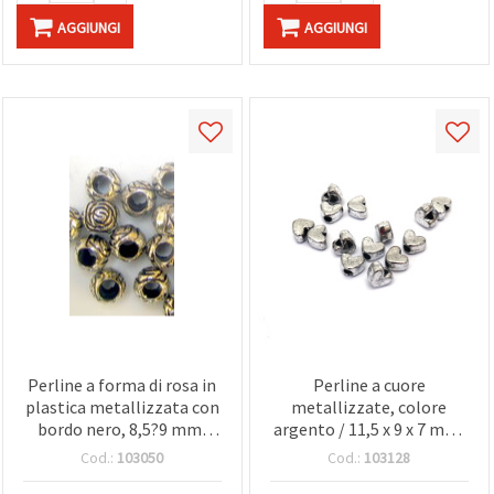
AGGIUNGI
AGGIUNGI
Perline a forma di rosa in
Perline a cuore
plastica metallizzata con
metallizzate, colore
bordo nero, 8,5?9 mm,
argento / 11,5 x 9 x 7 mm,
foro 2 mm, colore
foro: 3,5 mm / 50 g (~117
Cod.:
103050
Cod.:
103128
argento - 50 g (~140 pz),
pz)