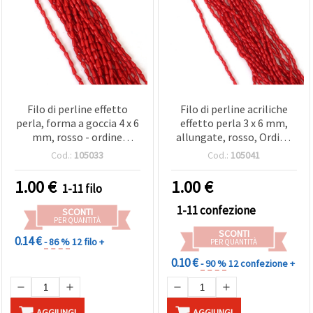
Filo di perline effetto
Filo di perline acriliche
perla, forma a goccia 4 x 6
effetto perla 3 x 6 mm,
mm, rosso - ordine
allungate, rosso, Ordine
minimo 12 fili
minimo: 12 fili
Cod.:
105033
Cod.:
105041
1.00
€
1.00
€
1-11 filo
1-11 confezione
SCONTI
PER QUANTITÀ
SCONTI
0.14 €
- 86 %
12 filo +
PER QUANTITÀ
0.10 €
- 90 %
12 confezione +
AGGIUNGI
AGGIUNGI