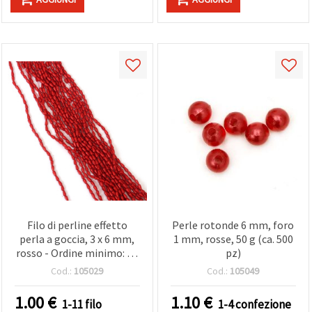
Filo di perline effetto
Perle rotonde 6 mm, foro
perla a goccia, 3 x 6 mm,
1 mm, rosse, 50 g (ca. 500
rosso - Ordine minimo: 12
pz)
fili
Cod.:
105029
Cod.:
105049
1.00
€
1.10
€
1-11 filo
1-4 confezione