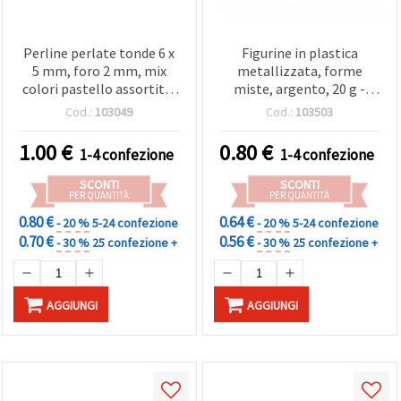
Perline perlate tonde 6 x
Figurine in plastica
5 mm, foro 2 mm, mix
metallizzata, forme
colori pastello assortiti -
miste, argento, 20 g -
20 g (±200 pz)
Decorazioni per progetti
Cod.:
103049
Cod.:
103503
1.00
€
0.80
€
1-4 confezione
1-4 confezione
SCONTI
SCONTI
PER QUANTITÀ
PER QUANTITÀ
0.80 €
0.64 €
- 20 %
5-24 confezione
- 20 %
5-24 confezione
0.70 €
0.56 €
- 30 %
25 confezione +
- 30 %
25 confezione +
AGGIUNGI
AGGIUNGI