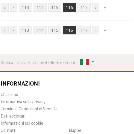
«
‹
113
114
115
116
117
›
»
«
‹
113
114
115
116
117
›
»
© 2004 - 2026 EM ART Tutti i diritti riservati..
INFORMAZIONI
Chi siamo
Informativa sulla privacy
Termini e Condizioni di Vendita
Dati societari
Informazioni sui cookie
Contatti
Mappe