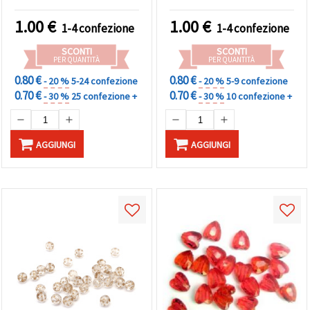
2 mm, ~90 pz (20 g) -
ideali, e lavori creativi
1.00
€
1.00
€
1-4 confezione
1-4 confezione
SCONTI
SCONTI
PER QUANTITÀ
PER QUANTITÀ
0.80 €
0.80 €
- 20 %
5-24 confezione
- 20 %
5-9 confezione
0.70 €
0.70 €
- 30 %
25 confezione +
- 30 %
10 confezione +
AGGIUNGI
AGGIUNGI