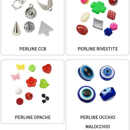
offerta e
visualizzare
contenuti
personalizzati.
• Fare clic
su "Accetta
tutto" per
accettare
tutti i
cookie. •
PERLINE CCB
PERLINE RIVESTITE
Clicca su
"Impostazioni
Cookie" per
personalizzare
le tue
scelte. •
Puoi
modificare
o revocare
il tuo
consenso
in qualsiasi
momento.
Per ulteriori
informazioni,
PERLINE OPACHE
PERLINE OCCHIO
consultare
la nostra
MALOCCHIO