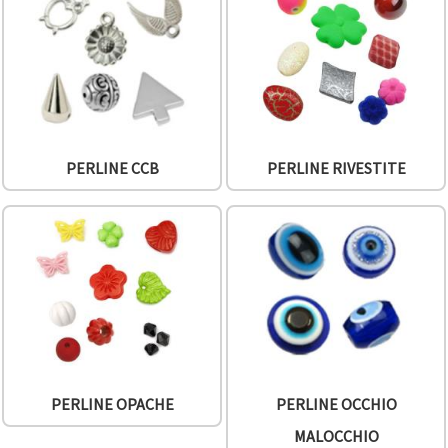
offerta e
visualizzare
contenuti
personalizzati.
• Fare clic
su "Accetta
tutto" per
accettare
tutti i
cookie. •
PERLINE CCB
PERLINE RIVESTITE
Clicca su
"Impostazioni
Cookie" per
personalizzare
le tue
scelte. •
Puoi
modificare
o revocare
il tuo
consenso
in qualsiasi
momento.
Per ulteriori
informazioni,
PERLINE OPACHE
PERLINE OCCHIO
consultare
la nostra
MALOCCHIO