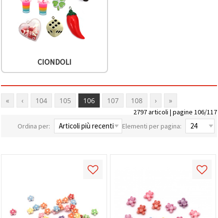
CIONDOLI
«
‹
104
105
106
107
108
›
»
2797 articoli | pagine 106/117
Ordina per:
Elementi per pagina: