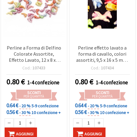
Perline a Forma di Delfino
Perline effetto lavato a
Colorate Assortite,
forma di cavallo, colori
Effetto Lavato, 12 x 8 x 4
assortiti, 9,5 x 16 x 5 mm,
mm, Foro 1 mm, 50 g
foro 1,5 mm, 50 g (~120
Cod.:
107433
Cod.:
107434
(~340 pz)
pz)
0.80
€
0.80
€
1-4 confezione
1-4 confezione
SCONTI
SCONTI
PER QUANTITÀ
PER QUANTITÀ
0.64 €
0.64 €
- 20 %
5-9 confezione
- 20 %
5-9 confezione
0.56 €
0.56 €
- 30 %
10 confezione +
- 30 %
10 confezione +
AGGIUNGI
AGGIUNGI