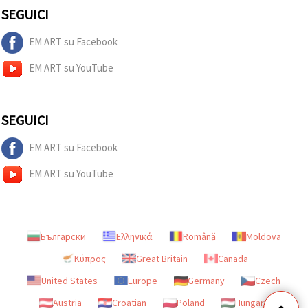
SEGUICI
EM ART su Facebook
EM ART su YouTube
SEGUICI
EM ART su Facebook
EM ART su YouTube
Български
Ελληνικά
Română
Moldova
Κύπρος
Great Britain
Canada
United States
Europe
Germany
Czech
Austria
Croatian
Poland
Hungary