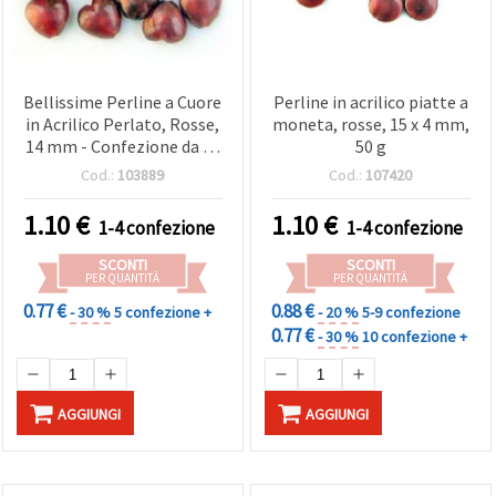
Bellissime Perline a Cuore
Perline in acrilico piatte a
in Acrilico Perlato, Rosse,
moneta, rosse, 15 x 4 mm,
14 mm - Confezione da 50
50 g
g, Ideali, Romantica,
Cod.:
103889
Cod.:
107420
Braccialetti Creativi e
Decorazioni
1.10
€
1.10
€
1-4 confezione
1-4 confezione
SCONTI
SCONTI
PER QUANTITÀ
PER QUANTITÀ
0.77 €
0.88 €
- 30 %
5 confezione +
- 20 %
5-9 confezione
0.77 €
- 30 %
10 confezione +
AGGIUNGI
AGGIUNGI