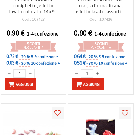
coniglietto, effetto
craft, a forma di rana,
lavato colorato, 14 x 9 x
effetto lavato, assortite
4,5 mm, foro: 1 mm - 50 g
mix multicolore, 10 x 9 x 4
Cod.:
107428
Cod.:
107426
(ca. 125 pz), colori
mm, foro 1,5 mm, 50 g
assortiti
(ca. 210 pz)
0.90
€
0.80
€
1-4 confezione
1-4 confezione
SCONTI
SCONTI
PER QUANTITÀ
PER QUANTITÀ
0.72 €
0.64 €
- 20 %
5-9 confezione
- 20 %
5-9 confezione
0.63 €
0.56 €
- 30 %
10 confezione +
- 30 %
10 confezione +
AGGIUNGI
AGGIUNGI