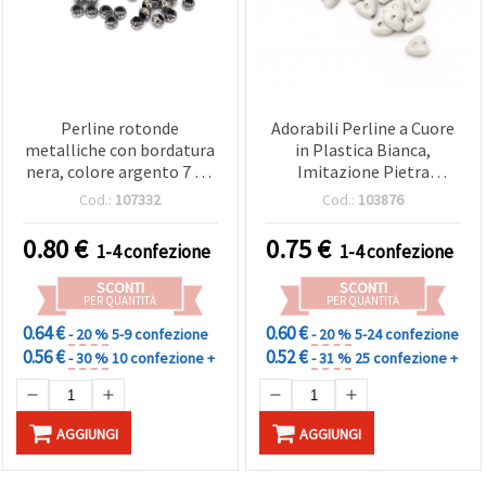
Perline rotonde
Adorabili Perline a Cuore
metalliche con bordatura
in Plastica Bianca,
nera, colore argento 7 x 4
Imitazione Pietra
mm, foro 4 mm - 20 g
Preziosa, 8 x 4,5 mm, Foro
Cod.:
107332
Cod.:
103876
(~210 pz)
1,5 mm - 20 g (~140 pz) -
Perfette, Romantici e
0.80
€
0.75
€
1-4 confezione
1-4 confezione
Progetti, Creativi
SCONTI
SCONTI
PER QUANTITÀ
PER QUANTITÀ
0.64 €
0.60 €
- 20 %
5-9 confezione
- 20 %
5-24 confezione
0.56 €
0.52 €
- 30 %
10 confezione +
- 31 %
25 confezione +
AGGIUNGI
AGGIUNGI