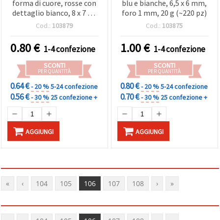
forma di cuore, rosse con
blu e bianche, 6,5 x 6 mm,
dettaglio bianco, 8 x 7 x 4
foro 1 mm, 20 g (~220 pz)
mm, foro: 1 mm, 20 g
Cod.:
103879
Cod.:
103875
(~175 pz)
0.80
€
1.00
€
1-4 confezione
1-4 confezione
SCONTI
SCONTI
PER QUANTITÀ
PER QUANTITÀ
0.64 €
0.80 €
- 20 %
5-24 confezione
- 20 %
5-24 confezione
0.56 €
0.70 €
- 30 %
25 confezione +
- 30 %
25 confezione +
AGGIUNGI
AGGIUNGI
«
‹
104
105
106
107
108
›
»