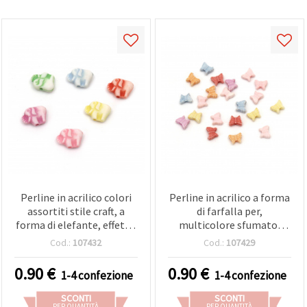
Perline in acrilico colori
Perline in acrilico a forma
assortiti stile craft, a
di farfalla per,
forma di elefante, effetto
multicolore sfumato,
lavato, 11 x 9 mm, foro 1
assortite, 7 x 8,5 mm, foro
Cod.:
107432
Cod.:
107429
mm - 50 g (~145 pz)
1,5 mm - 50 g (~320 pz)
0.90
€
0.90
€
1-4 confezione
1-4 confezione
SCONTI
SCONTI
PER QUANTITÀ
PER QUANTITÀ