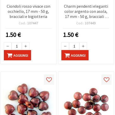
Ciondoli rosso vivace con
Charm pendenti eleganti
occhiello, 17 mm - 50 g,
color argento con asola,
bracciali e bigiotteria
17 mm - 50 g, bracciali e
creazioni di bigiotteria
Cod.:
107447
Cod.:
107449
1.50
€
1.50
€
AGGIUNGI
AGGIUNGI