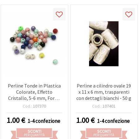
Perline Tonde in Plastica
Perline a cilindro ovale 19
Colorate, Effetto
x 11 x 6 mm, trasparenti
Cristallo, 5-6 mm, Foro 1
con dettagli bianchi - 50 g
mm, Mix Colori - 20 g
Cod.:
107370
Cod.:
107401
(~220 pz)
1.00
€
1.00
€
1-4 confezione
1-4 confezione
SCONTI
SCONTI
PER QUANTITÀ
PER QUANTITÀ