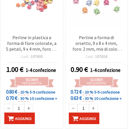
Perline in plastica a
Perline a forma di
forma di fiore colorate, a
orsetto, 9 x 8 x 4 mm,
5 petali, 9 x 4 mm, foro 1,5
foro: 2 mm, mix di colori
mm, colori pastello
sbiaditi - 50 g (~230 pz)
Cod.:
107430
Cod.:
107424
assortiti, 50 g (ca. 280 pz)
1.00
€
0.90
€
1-4 confezione
1-4 confezione
SCONTI
SCONTI
PER QUANTITÀ
PER QUANTITÀ
0.80 €
0.72 €
- 20 %
5-9 confezione
- 20 %
5-9 confezione
0.70 €
0.63 €
- 30 %
10 confezione +
- 30 %
10 confezione +
AGGIUNGI
AGGIUNGI