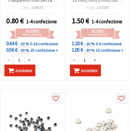
Trasparenti con Dettagli
12 mm, foro 2 mm, colori
Bianchi, 20 g (~175 pz)
assortiti - 50 g (ca. 57 pz)
Cod.:
103878
Cod.:
107385
0.80
€
1.50
€
1-4 confezione
1-4 confezione
SCONTI
SCONTI
PER QUANTITÀ
PER QUANTITÀ
0.64 €
1.20 €
- 20 %
5-24 confezione
- 20 %
5-9 confezione
0.56 €
1.05 €
- 30 %
25 confezione +
- 30 %
10 confezione +
AGGIUNGI
AGGIUNGI