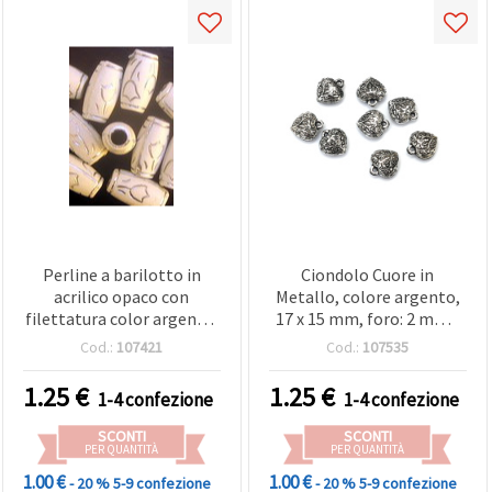
Perline a barilotto in
Ciondolo Cuore in
acrilico opaco con
Metallo, colore argento,
filettatura color argento,
17 x 15 mm, foro: 2 mm -
bianche 16 x 9 mm, foro 4
50 g (~62 pz)
Cod.:
107421
Cod.:
107535
mm - 50 g (~85 pz)
1.25
€
1.25
€
1-4 confezione
1-4 confezione
SCONTI
SCONTI
PER QUANTITÀ
PER QUANTITÀ
1.00 €
1.00 €
- 20 %
5-9 confezione
- 20 %
5-9 confezione