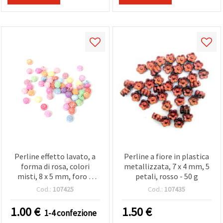
Perline effetto lavato, a
Perline a fiore in plastica
forma di rosa, colori
metallizzata, 7 x 4 mm, 5
misti, 8 x 5 mm, foro 1
petali, rosso - 50 g
mm, 50 g (~250 pz)
Cod.:
107425
Cod.:
107435
1.00
€
1.50
€
1-4 confezione